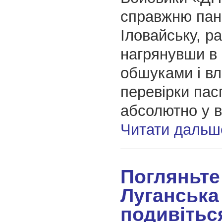
справжню пані
Іловайську, р
нагрянувши в 
обшуками і в
перевірки пас
абсолютно у в
Читати дальш
Погляньте
Луганська 
подивітьс