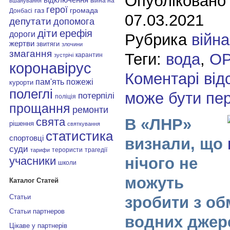
Опубліковано
війна на
вшанування
герої
газ
громада
Донбасі
07.03.2021
депутати
допомога
діти
ерефія
дороги
Рубрика
війна
жертви
звитяги
злочини
змагання
Теги:
вода
,
О
карантин
зустрічі
коронавірус
Коментарі від
пам'ять
пожежі
курорти
полеглі
може бути пе
потерпілі
поліція
прощання
ремонти
В «ЛНР»
свята
рішення
святкування
статистика
спортовці
визнали, що
суди
терористи
трагедії
тарифи
нічого не
учасники
школи
можуть
Каталог Статей
Статьи
зробити з об
Статьи партнеров
водних джере
Цікаве у партнерів