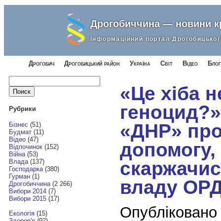
Дрогобиччина — новини 
Інформаційний портал Дрогобицьког
Дрогобич
Дрогобицький район
Україна
Світ
Відео
Блог
Найти:
«Це хіба н
геноцид?»
Рубрики
«ДНР» про
Бізнес
(51)
Будмат
(11)
Відео
(47)
допомогу,
Відпочинок
(152)
Війна
(53)
скаржачис
Влада
(137)
Господарка
(380)
Гурман
(1)
владу ОР
Дрогобиччина
(2 266)
Вибори 2014
(7)
Вибори 2015
(17)
Опубліковано
Екологія
(15)
Здоров'я
(92)