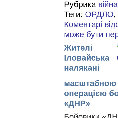
Рубрика
війна
Теги:
ОРДЛО
Коментарі від
може бути пе
Жителі
Іловайська
налякані
масштабною 
операцією б
«ДНР»
Бойовики «ДН