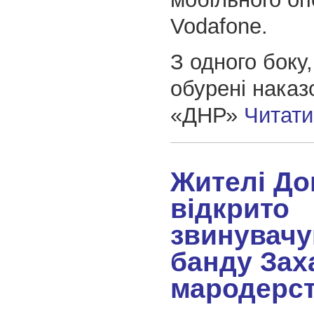
Vodafone.
З одного боку
обурені наказ
«ДНР»
Читат
Жителі До
відкрито
звинувач
банду Зах
мародерст