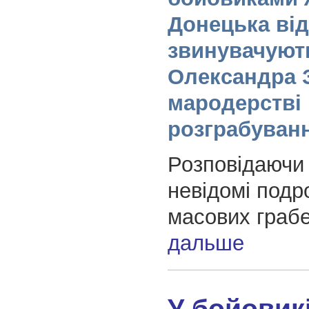
Донецька ві
звинувачуют
Олександра 
мародерстві 
розграбуван
Розповідаючи
невідомі подр
масових грабе
дальше
У бойовик