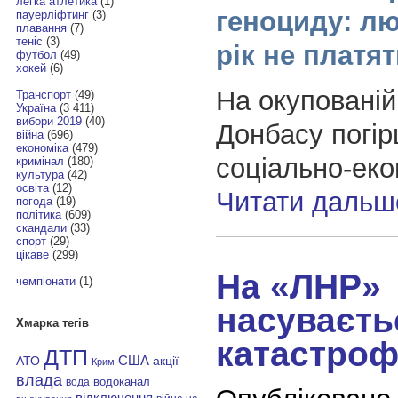
легка атлетика
(1)
геноциду: л
пауерліфтинг
(3)
плавання
(7)
теніс
(3)
рік не платя
футбол
(49)
хокей
(6)
На окупованій
Транспорт
(49)
Україна
(3 411)
вибори 2019
(40)
Донбасу погі
війна
(696)
економіка
(479)
соціально-еко
кримінал
(180)
культура
(42)
освіта
(12)
Читати дальш
погода
(19)
політика
(609)
скандали
(33)
спорт
(29)
цікаве
(299)
На «ЛНР»
чемпіонати
(1)
насуваєть
Хмарка тегів
катастроф
ДТП
АТО
США
акції
Крим
влада
водоканал
вода
відключення