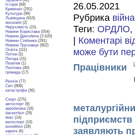
26.05.2021
Історія
(69)
Кримінал
(291)
Культура
(99)
Рубрика
війна
Львівщина
(910)
московія
(2)
Теги:
ОРДЛО
Нерухомість
(15)
Новини Борислава
(554)
Новини Дрогобича
(3 620)
|
Коментарі ві
Новини Стебника
(291)
Новини Трускавця
(902)
може бути пе
Освіта
(111)
Плітки
(5)
Погода
(15)
Позитив
(1)
Працівники
Політика
(40)
громада
(17)
Релігія
(77)
Світ
(809)
катастрофи
(36)
Спорт
(275)
автоспорт
(9)
металургійн
акробатика
(18)
баскетбол
(29)
підприємств
бокс
(14)
велоспорт
(10)
волейбол
(28)
заявляють п
карате
(6)