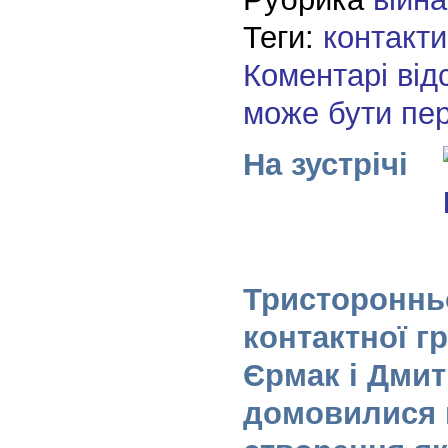
Теги:
контакти
Коментарі від
може бути пе
На зустрічі
Тристороннь
контактної г
Єрмак і Дмит
домовилися 