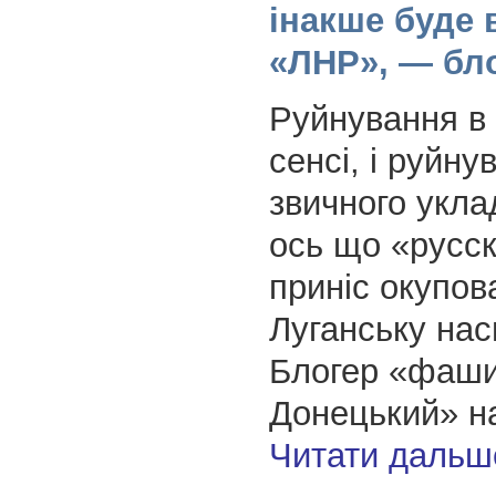
інакше буде в
«ЛНР», — бл
Руйнування в
сенсі, і руйну
звичного укл
ось що «русск
приніс окупо
Луганську нас
Блогер «фаш
Донецький» н
Читати дальш