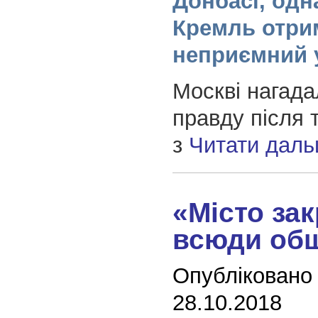
Донбасі, одн
Кремль отри
неприємний 
Москві нагада
правду після т
з
Читати дал
«Місто зак
всюди об
Опубліковано
28.10.2018