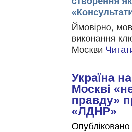
створення як
«Консультат
Ймовірно, мов
виконання кл
Москви
Читат
Україна н
Москві «н
правду» п
«ЛДНР»
Опубліковано