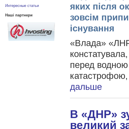
яких після ок
Интересные статьи
зовсім прип
Наші партнери
існування
«Влада» «ЛН
констатувала,
перед водною
катастрофою
дальше
В «ДНР» з
великий з