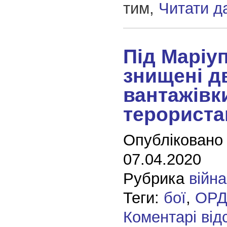
тим,
Читати д
Під Маріу
знищені д
вантажівк
терорист
Опубліковано
07.04.2020
Рубрика
війна
Теги:
бої
,
ОР
Коментарі від