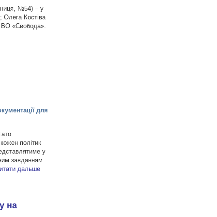
дниця, №54) – у
; Олега Костіва
у ВО «Свобода».
окументації для
гато
 кожен політик
редставлятиме у
вним завданням
итати дальше
у на