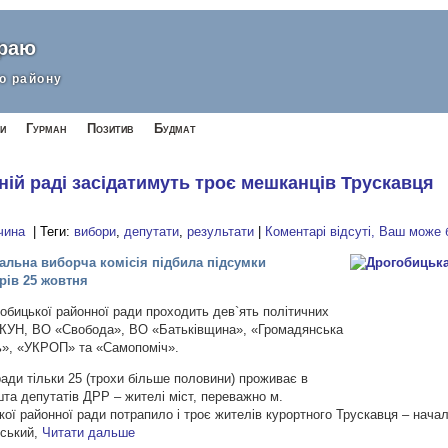
краю
о району
и
Гурман
Позитив
Будмат
ній раді засідатимуть троє мешканців Трускавця
чина
| Теги:
вибори
,
депутати
,
результати
|
Коментарі відсуті, Ваш може
альна виборча комісія підбила підсумки
рів 25 жовтня
обицької районної ради проходить дев`ять політичних
, КУН, ВО «Свобода», ВО «Батьківщина», «Громадянська
ь», «УКРОП» та «Самопоміч».
ради тільки 25 (трохи більше половини) проживає в
та депутатів ДРР – жителі міст, переважно м.
ої районної ради потрапило і троє жителів курортного Трускавця – нача
вський,
Читати дальше