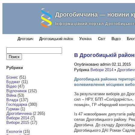
Дрогобиччина — новини 
Інформаційний портал Дрогобицьког
Дрогобич
Дрогобицький район
Україна
Світ
Відео
Блог
Найти:
В Дрогобицькій район
Опубліковано admin 02.11.2015
Рубрики
Рубрика
Вибори 2014
•
Дрогобич
Бізнес
(51)
Дрогобицька районна територі
Будмат
(11)
волевиявлення місцевих вибо
Відео
(47)
Відпочинок
(152)
За результатами виборів до Дрог
Війна
(53)
сил – НРУ, БПП «Солідарність»
Влада
(137)
Господарка
(380)
позиція», ГР «Народний контрол
Гурман
(1)
Дрогобиччина
(2 265)
Із 47 новообраних депутатів рай
Вибори 2014
(7)
селах Дрогобицького району. Реш
Вибори 2015
(17)
Дрогобича. До складу Дрогобицьк
Дрогобицького ДАІ Роман Садлі
Екологія
(15)