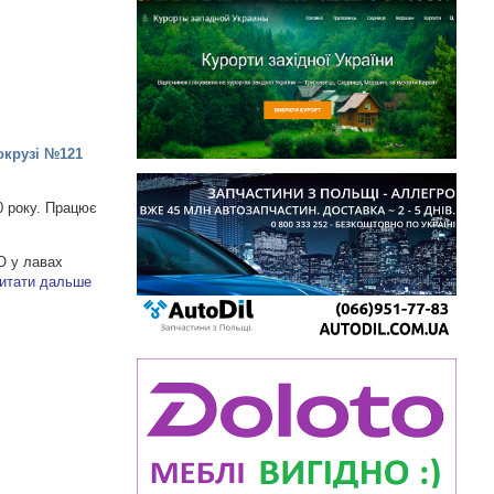
окрузі №121
0 року. Працює
О у лавах
итати дальше