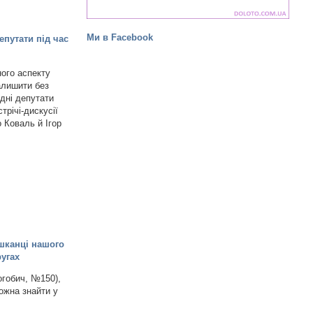
Ми в Facebook
епутати під час
ого аспекту
залишити без
дні депутати
трічі-дискусії
 Коваль й Ігор
ешканці нашого
ругах
огобич, №150),
ожна знайти у