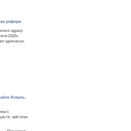
чних реформ
атися одразу
тегія-2020»
йже одночасно,
хайло Коваль,
нка є
щастя, цей план