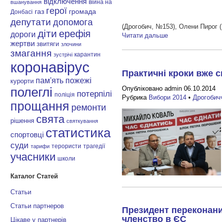
відключення
війна на
вшанування
герої
газ
громада
Донбасі
депутати
допомога
(Дрогобич, №153), Олени Пирог 
діти
ерефія
дороги
Читати дальше
жертви
звитяги
злочини
змагання
карантин
зустрічі
коронавірус
Практичні кроки вже с
пам'ять
пожежі
курорти
Опубліковано admin 06.10.2014
полеглі
потерпілі
поліція
Рубрика
Вибори 2014
•
Дрогобич
прощання
ремонти
свята
рішення
святкування
статистика
спортовці
суди
терористи
трагедії
тарифи
учасники
школи
Каталог Статей
Статьи
Статьи партнеров
Президент переконаний
членство в ЄС
Цікаве у партнерів