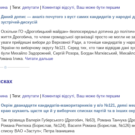
чина
| Теги:
депутати
|
Коментарі відсуті, Ваш може бути першим
Даний допис — аналіз почутого з вуст самих кандидатів у народні д
зустрічей-дискусій
Оскільки ГО «Дрогобицький майдан» безпосередньо дотична до політичн
життя Дрогобича, то члени громадської організації просто не могли не 
уваги прийдешні вибори до Верховної Ради, а точніше кандидатів у наро
України по виборчому округу №121. Серед тих, хто таки відвідав дані зус
були Михайло Задорожний, Сергій Розора, Богдан Матківський, Михайло
Романа Ілика.
Читати дальше
исках
чина
| Теги:
депутати
|
Коментарі відсуті, Ваш може бути першим
Окрім дванадцяти кандидатів-мажоритарників у в/о №121, деякі м
краю шукають щастя ще й у виборчих списках партій та в інших ок
Так прізвища Валерія Губерського (Дрогобич, №63), Романа Танчука (Др
Романа Рентюка (Борислав, №124), Василя Романа (Борислав, №126) м
списку ВАО «Заступ»; Петра Іванишина