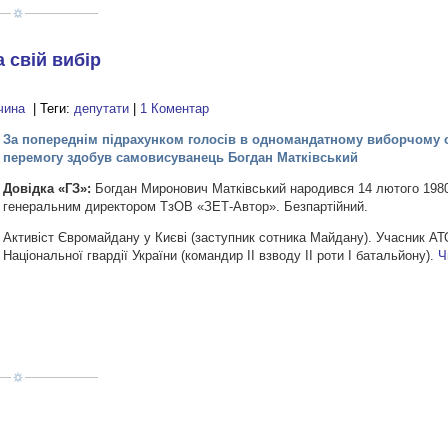
 свій вибір
чина
| Теги:
депутати
|
1 Коментар
За попереднім підрахунком голосів в одномандатному виборчому 
перемогу здобув самовисуванець Богдан Матківський
Довідка
«ГЗ»:
Богдан Миронович Матківський народився 14 лютого 198
генеральним директором ТзОВ «ЗЕТ-Автор». Безпартійний.
Активіст Євромайдану у Києві (заступник сотника Майдану). Учасник АТ
Національної гвардії України (командир ІІ взводу ІІ роти І батальйону).
Ч