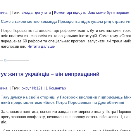
чина
| Теги:
влада
,
депутати
|
Коментарі відсуті, Ваш може бути першим
Саме з такою метою команда Президента підготувала ряд стратегі
Петро Порошенко наголосив, що реформи мають бути системними, торк
всіх політичних, економічних та соціальних інституцій. Саме тому «Стра
передбачає 60 реформ та спеціальних програм, запускати які треба ма
наголосив він.
Читати дальше
ує життя українців – він виправданий
чина
| Теги:
округ №121
|
1 Коментар
Таку думку на своїй сторінці у Facebook висловив підприємець Ми
який представлятиме «Блок Петра Порошенка» на Дрогобиччині
За словами політика, основним завданням мирного плану Петра Пороше
врегулювання конфлікту, визволення із полону сотень військових. І, на 
діє.