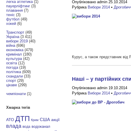
легка атлетика
(1)
Опубліковано admin 25.10.2014
пауерліфтинг
(3)
Рубрика
Вибори 2014
•
Дрогобич
плавання
(7)
теніс
(3)
футбол
(49)
хокей
(6)
Транспорт
(49)
Україна
(3 411)
вибори 2019
(40)
війна
(696)
економіка
(479)
кримінал
(180)
Курус, а також представник від 
культура
(42)
освіта
(12)
погода
(19)
політика
(609)
скандали
(33)
Наші – у партійних сп
спорт
(29)
цікаве
(299)
Опубліковано admin 19.10.2014
Рубрика
Вибори 2014
•
Дрогобич
чемпіонати
(1)
Хмарка тегів
ДТП
АТО
США
акції
Крим
влада
водоканал
вода