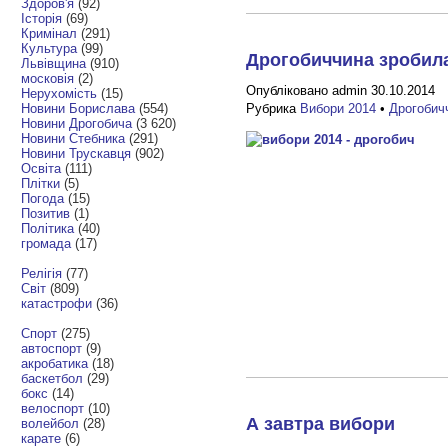
Здоров'я
(92)
Історія
(69)
Кримінал
(291)
Культура
(99)
Дрогобиччина зробила
Львівщина
(910)
московія
(2)
Опубліковано admin 30.10.2014
Нерухомість
(15)
Новини Борислава
(554)
Рубрика
Вибори 2014
•
Дрогобич
Новини Дрогобича
(3 620)
Новини Стебника
(291)
Новини Трускавця
(902)
Освіта
(111)
Плітки
(5)
Погода
(15)
Позитив
(1)
Політика
(40)
громада
(17)
Релігія
(77)
Світ
(809)
катастрофи
(36)
Спорт
(275)
автоспорт
(9)
акробатика
(18)
баскетбол
(29)
бокс
(14)
велоспорт
(10)
А завтра вибори
волейбол
(28)
карате
(6)