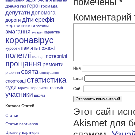
помечены
*
війна на
вшанування
герої
газ
громада
Донбасі
депутати
допомога
Комментарий
діти
ерефія
дороги
жертви
звитяги
злочини
змагання
карантин
зустрічі
коронавірус
пам'ять
пожежі
курорти
полеглі
потерпілі
поліція
прощання
ремонти
Имя
свята
рішення
святкування
статистика
Email
спортовці
суди
терористи
трагедії
тарифи
Сайт
учасники
школи
Каталог Статей
Этот сайт исп
Статьи
Akismet для 
Статьи партнеров
спамом.
Узнай
Цікаве у партнерів