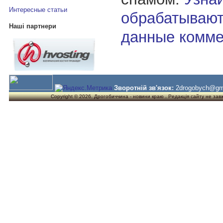
Интересные статьи
обрабатывают
Наші партнери
данные комме
Зворотній зв'язок:
2drogobych@gm
Copyright © 2026. Дрогобиччина - новини краю . Редакція сайту не завжд