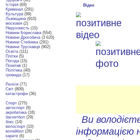
Історія
(69)
Відео
Кримінал
(291)
Культура
(99)
Львівщина
(910)
московія
(2)
Нерухомість
(15)
Новини Борислава
(554)
Новини Дрогобича
(3 620)
Новини Стебника
(291)
Новини Трускавця
(902)
Освіта
(111)
Плітки
(5)
Погода
(15)
Позитив
(1)
Політика
(40)
громада
(17)
Релігія
(77)
Світ
(809)
катастрофи
(36)
Спорт
(275)
автоспорт
(9)
акробатика
(18)
Ви володієт
баскетбол
(29)
бокс
(14)
велоспорт
(10)
інформацією 
волейбол
(28)
карате
(6)