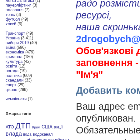
радо розмісти
легка атлетика
(1)
пауерліфтинг
(3)
плавання
(7)
ресурсі,
теніс
(3)
футбол
(49)
наша скриньк
хокей
(6)
Транспорт
(49)
2drogobych@
Україна
(3 411)
вибори 2019
(40)
війна
(696)
Обов'язкові 
економіка
(479)
кримінал
(180)
заповнення -
культура
(42)
освіта
(12)
погода
(19)
"Ім'я"
політика
(609)
скандали
(33)
спорт
(29)
Добавить ко
цікаве
(299)
чемпіонати
(1)
Ваш адрес ema
Хмарка тегів
опубликован.
ДТП
АТО
США
Обязательные
акції
Крим
влада
водоканал
вода
відключення