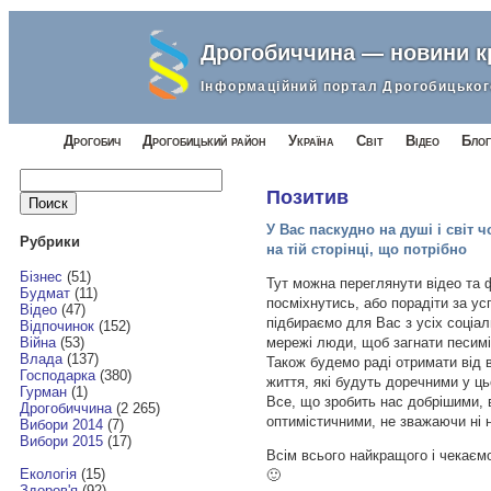
Дрогобиччина — новини 
Інформаційний портал Дрогобицьког
Дрогобич
Дрогобицький район
Україна
Світ
Відео
Блог
Найти:
Позитив
У Вас паскудно на душі і світ 
Рубрики
на тій сторінці, що потрібно
Бізнес
(51)
Тут можна переглянути відео та ф
Будмат
(11)
посміхнутись, або порадіти за ус
Відео
(47)
підбираємо для Вас з усіх соціал
Відпочинок
(152)
мережі люди, щоб загнати песиміз
Війна
(53)
Влада
(137)
Також будемо раді отримати від ва
Господарка
(380)
життя, які будуть доречними у ць
Гурман
(1)
Все, що зробить нас добрішими,
Дрогобиччина
(2 265)
оптимістичними, не зважаючи ні 
Вибори 2014
(7)
Вибори 2015
(17)
Всім всього найкращого і чекаєм
Екологія
(15)
🙂
Здоров'я
(92)