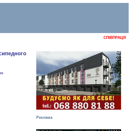
СПІВПРАЦЯ
осипедного
им
Реклама