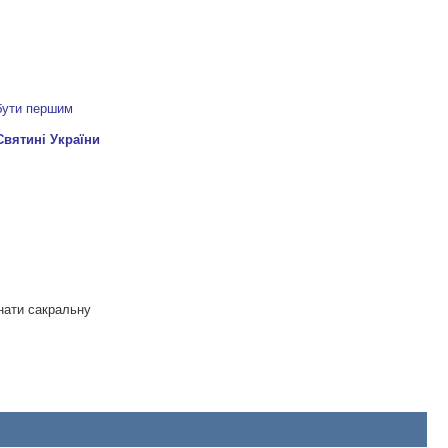
 бути першим
нати сакральну