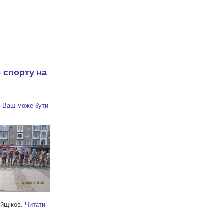
 спорту на
і, Ваш може бути
ойщіков.
Читати