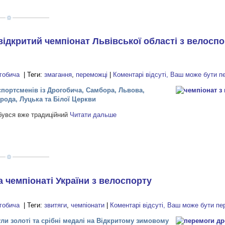
відкритий чемпіонат Львівської області з велоспо
гобича
| Теги:
змагання
,
переможці
|
Коментарі відсуті, Ваш може бути 
спортсменів із Дрогобича, Самбора, Львова,
рода, Луцька та Білої Церкви
дбувся вже традиційний
Читати дальше
 чемпіонаті України з велоспорту
гобича
| Теги:
звитяги
,
чемпіонати
|
Коментарі відсуті, Ваш може бути п
ли золоті та срібні медалі на Відкритому зимовому