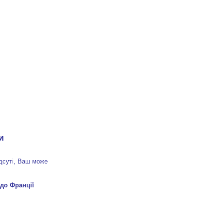
и
ідсуті, Ваш може