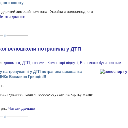
дного спорту
Відкритий зимовий чемпіонат України з велосипедного
Читати дальше
кої велошколи потрапила у ДТП
и:
допомога
,
ДТП
,
травми
|
Коментарі відсуті, Ваш може бути першим
оту на тренуванні у ДТП потрапила вихованка
ИК» Василина Гринців!!!
ні.
на лікування. Кошти перераховувати на картку мами-
грн.:
Читати дальше