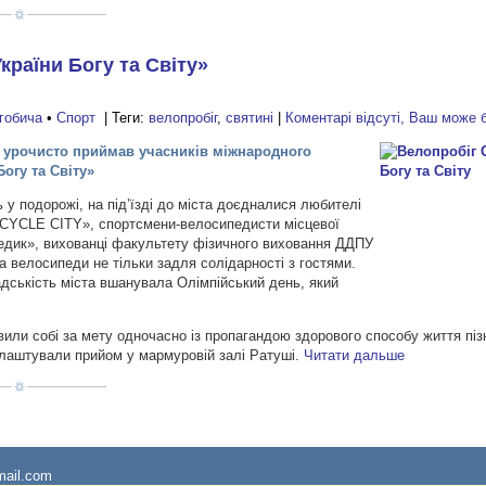
країни Богу та Світу»
гобича
•
Спорт
| Теги:
велопробіг
,
святині
|
Коментарі відсуті, Ваш може
ч урочисто приймав учасників міжнародного
огу та Світу»
ць у подорожі, на під’їзді до міста доєдналися любителі
YCLE CITY», спортсмени-велосипедисти місцевої
едик», вихованці факультету фізичного виховання ДДПУ
на велосипеди не тільки задля солідарності з гостями.
дськість міста вшанувала Олімпійський день, який
или собі за мету одночасно із пропагандою здорового способу життя піз
 влаштували прийом у мармуровій залі Ратуші.
Читати дальше
ail.com