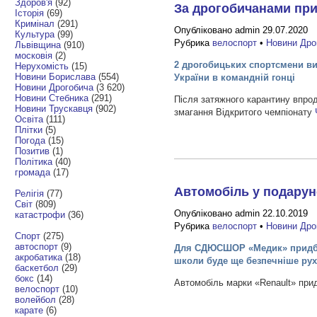
Здоров'я
(92)
За дрогобичанами приз
Історія
(69)
Кримінал
(291)
Опубліковано admin 29.07.2020
Культура
(99)
Рубрика
велоспорт
•
Новини Дро
Львівщина
(910)
московія
(2)
2 дрогобицьких спортсмени ви
Нерухомість
(15)
Новини Борислава
(554)
України в командній гонці
Новини Дрогобича
(3 620)
Новини Стебника
(291)
Після затяжного карантину впрод
Новини Трускавця
(902)
змагання Відкритого чемпіонату
Освіта
(111)
Плітки
(5)
Погода
(15)
Позитив
(1)
Політика
(40)
громада
(17)
Автомобіль у подару
Релігія
(77)
Світ
(809)
Опубліковано admin 22.10.2019
катастрофи
(36)
Рубрика
велоспорт
•
Новини Дро
Спорт
(275)
автоспорт
(9)
Для СДЮСШОР «Медик» придба
акробатика
(18)
школи буде ще безпечніше рух
баскетбол
(29)
бокс
(14)
Автомобіль марки «Renault» при
велоспорт
(10)
волейбол
(28)
карате
(6)