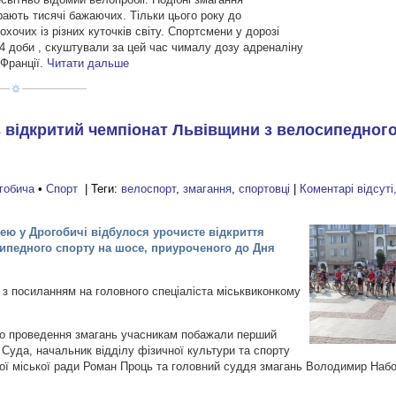
ирають тисячі бажаючих. Тільки цього року до
охочих із різних куточків світу. Спортсмени у дорозі
 4 доби , скуштували за цей час чималу дозу адреналіну
 Франції.
Читати дальше
в відкритий чемпіонат Львівщини з велосипедного
гобича
•
Спорт
| Теги:
велоспорт
,
змагання
,
спортовці
|
Коментарі відсут
шею у Дрогобичі відбулося урочисте відкриття
ипедного спорту на шосе, приуроченого до Дня
 з посиланням на головного спеціаліста міськвиконкому
ого проведення змагань учасникам побажали перший
 Суда, начальник відділу фізичної культури та спорту
кої міської ради Роман Проць та головний суддя змагань Володимир Наб