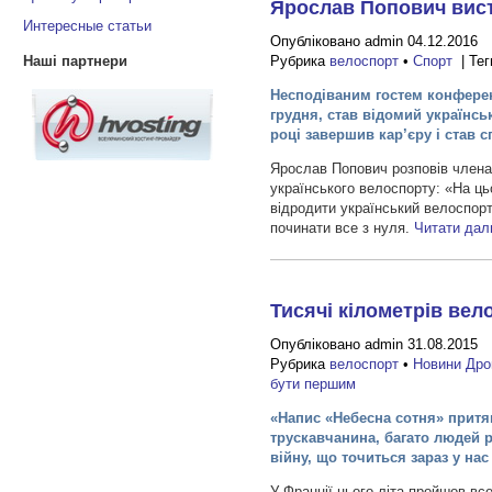
Ярослав Попович вист
Интересные статьи
Опубліковано admin 04.12.2016
Рубрика
велоспорт
•
Спорт
| Тег
Наші партнери
Несподіваним гостем конферен
грудня, став відомий українс
році завершив кар’єру і став
Ярослав Попович розповів члена
українського велоспорту: «На цьо
відродити український велоспорт
починати все з нуля.
Читати да
Тисячі кілометрів вел
Опубліковано admin 31.08.2015
Рубрика
велоспорт
•
Новини Дро
бути першим
«Напис «Небесна сотня» притя
трускавчанина, багато людей р
війну, що точиться зараз у нас
У Франції цього літа пройшов все