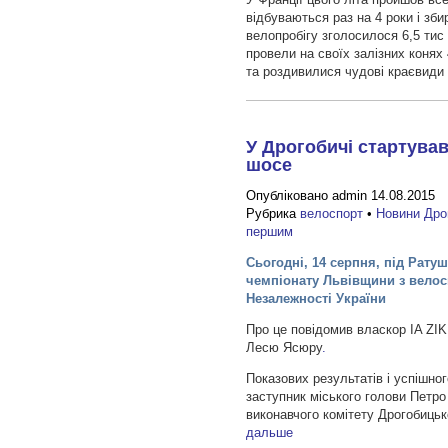
відбуваються раз на 4 роки і зб
велопробігу зголосилося 6,5 тис 
провели на своїх залізних конях
та роздивилися чудові краєвиди
У Дрогобичі стартува
шосе
Опубліковано admin 14.08.2015
Рубрика
велоспорт
•
Новини Дро
першим
Сьогодні, 14 серпня, під Рату
чемпіонату Львівщини з велос
Незалежності України
Про це повідомив власкор IA ZIK
Лесю Ясюру
.
Показових результатів і успішн
заступник міського голови Петро
виконавчого комітету Дрогобиць
дальше