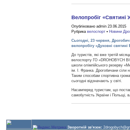
Велопробіг «Святині У
Опубліковано admin 23.06.2015
Рубрика
велоспорт
•
Новини Дро
Сьогодні, 23 червня, Дрогоби
велопробігу «Духовні святині Б
До туристів, які вже третій міся
велоспорту ГО «DROHOBYCH BIC
школи олімпійського резерву «М
ім. І. Франка. Дрогобичани сіли 
Таким способам спортивна грома
сьогодні відзначають у світі.
Насамперед туристам, що постав
самобутність України і Польщі,
Зворотній зв'язок:
2drogobych@gm