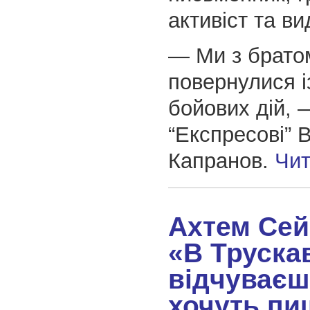
активіст та ви
— Ми з брато
повернулися і
бойових дій, 
“Експресові” В
Капранов.
Чит
Ахтем Сей
«В Труска
відчуваєш
хочуть пи