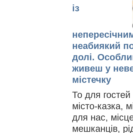
із
непересічни
неабиякий п
долі. Особли
живеш у нев
містечку
То для гостей
місто-казка, м
для нас, місц
мешканців, рі