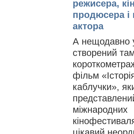
режисера, кі
продюсера і 
актора
А нещодавно 
створений там
короткометраж
фільм «Історія
каблучки», як
представлени
міжнародних
кінофестивал
цікавий неор