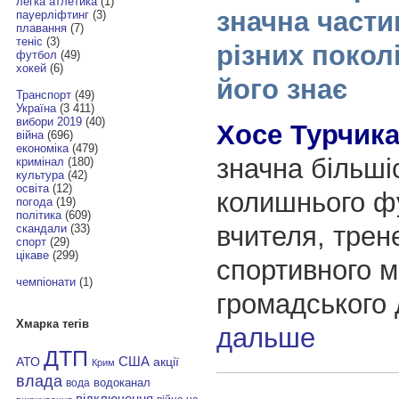
легка атлетика
(1)
значна части
пауерліфтинг
(3)
плавання
(7)
теніс
(3)
різних покол
футбол
(49)
хокей
(6)
його знає
Транспорт
(49)
Україна
(3 411)
вибори 2019
(40)
Хосе Турчик
війна
(696)
економіка
(479)
значна більшіс
кримінал
(180)
культура
(42)
освіта
(12)
колишнього фу
погода
(19)
політика
(609)
вчителя, трен
скандали
(33)
спорт
(29)
цікаве
(299)
спортивного 
чемпіонати
(1)
громадського 
Хмарка тегів
дальше
ДТП
АТО
США
акції
Крим
влада
водоканал
вода
відключення