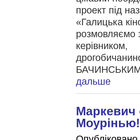
проект під на
«Галицька кі
розмовляємо з
керівником,
дрогобичанин
БАЧИНСЬКИ
дальше
Маркевич 
Моурінью!
Опубліковано