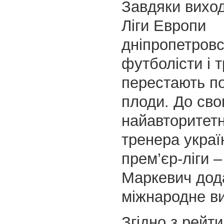
Завдяки виход
Ліги Европи
дніпропетровс
футболісти і 
перестають по
плоди. До сво
найавторитет
тренера украї
прем’єр-ліги 
Маркевич дода
міжнародне в
Згідно з рейт