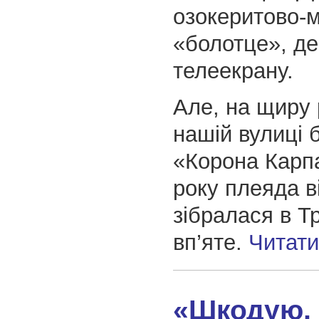
озокеритово-
«болотце», де
телеекрану.
Але, на щиру р
нашій вулиці 
«Корона Карпа
року плеяда в
зібралася в Т
вп’яте.
Читат
«Шкодую, 