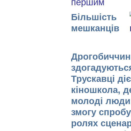
першим
Більшість
мешканців
Дрогобиччини
здогадуються
Трускавці ді
кіношкола, д
молоді люди
змогу спробу
ролях сценар