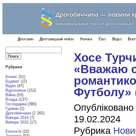
Дрогобиччина — новини 
Інформаційний портал Дрогобицьког
Дрогобич
Дрогобицький район
Україна
Світ
Відео
Блог
Найти:
Хосе Турч
«Вважаю 
Рубрики
романтик
Бізнес
(51)
Будмат
(11)
Відео
(47)
Футболу» 
Відпочинок
(152)
Війна
(53)
Влада
(137)
Господарка
(380)
Опубліковано
Гурман
(1)
Дрогобиччина
(2 265)
19.02.2024
Вибори 2014
(7)
Вибори 2015
(17)
Рубрика
Нови
Екологія
(15)
Здоров'я
(92)