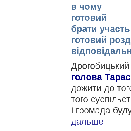
в чому
готовий
брати участь 
готовий розд
відповідальн
Дрогобицьки
голова Тарас
дожити до того
того суспільст
і громада буд
дальше