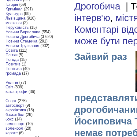
Дрогобича
| Т
Історія
(69)
Кримінал
(291)
Культура
(99)
інтерв'ю
,
міст
Львівщина
(910)
московія
(2)
Коментарі від
Нерухомість
(15)
Новини Борислава
(554)
Новини Дрогобича
(3 620)
може бути пе
Новини Стебника
(291)
Новини Трускавця
(902)
Освіта
(111)
Зайвий раз
Плітки
(5)
Погода
(15)
Позитив
(1)
Політика
(40)
громада
(17)
Релігія
(77)
Світ
(809)
катастрофи
(36)
представлят
Спорт
(275)
автоспорт
(9)
дрогобичани
акробатика
(18)
баскетбол
(29)
Йосиповича 
бокс
(14)
велоспорт
(10)
волейбол
(28)
немає потреб
карате
(6)