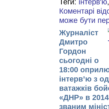
Теги:
інтерв'ю
Коментарі від
може бути пе
Журналіст
Дмитро
Гордон
сьогодні о
18:00 оприл
інтерв’ю з о
ватажків бой
«ДНР» в 2014 
званим міні