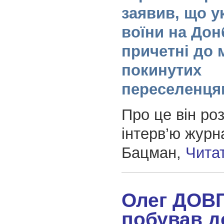
заявив, що у
воїни на Дон
причетні до
покинутих
переселенця
Про це він роз
інтерв’ю журн
Бацман,
Чита
Олег ДОВ
побував д