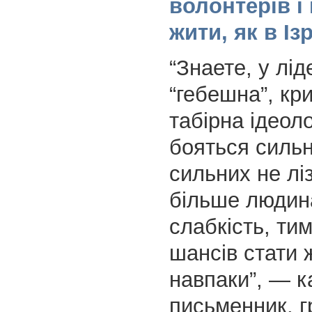
волонтерів і
жити, як в Ізр
“Знаете, у лід
“гебешна”, кр
табірна ідеоло
бояться сильн
сильних не лі
більше людин
слабкість, тим
шансів стати 
навпаки”, — к
письменник, 