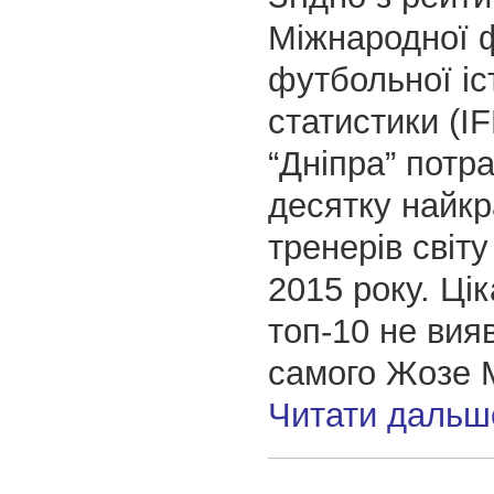
Міжнародної 
футбольної іст
статистики (І
“Дніпра” потр
десятку найк
тренерів світу
2015 року. Цік
топ-10 не вия
самого Жозе 
Читати дальш