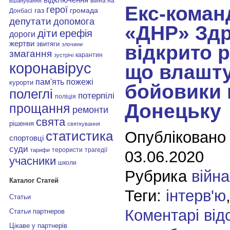
війна на
вшанування
Екс-коман
герої
газ
громада
Донбасі
депутати
допомога
«ДНР» Зд
діти
ерефія
дороги
жертви
звитяги
злочини
відкрито р
змагання
карантин
зустрічі
коронавірус
що влашт
пам'ять
пожежі
курорти
бойовики 
полеглі
потерпілі
поліція
Донецьку
прощання
ремонти
свята
рішення
святкування
Опубліковано
статистика
спортовці
суди
терористи
трагедії
тарифи
03.06.2020
учасники
школи
Рубрика
війна
Каталог Статей
Теги:
інтерв'ю
Статьи
Коментарі від
Статьи партнеров
Цікаве у партнерів