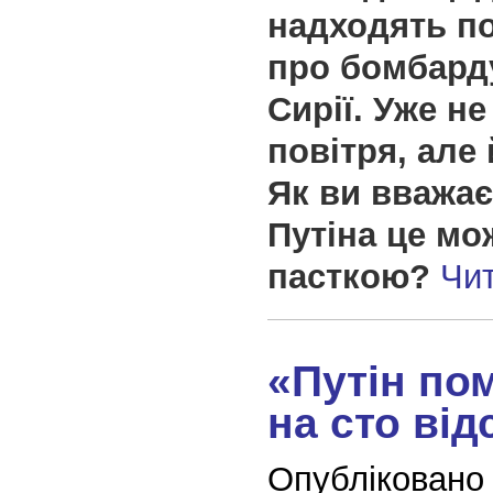
надходять п
про бомбард
Сирії. Уже не
повітря, але
Як ви вважає
Путіна це мо
пасткою?
Чи
«Путін по
на сто від
Опубліковано