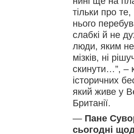
нині ще на пла
тільки про те
нього перебув
слабкі й не д
люди, яким не
мізків, ні рішу
скинути…”, – 
історичних бе
який живе у В
Британії.
—
Пане Суво
сьогодні що