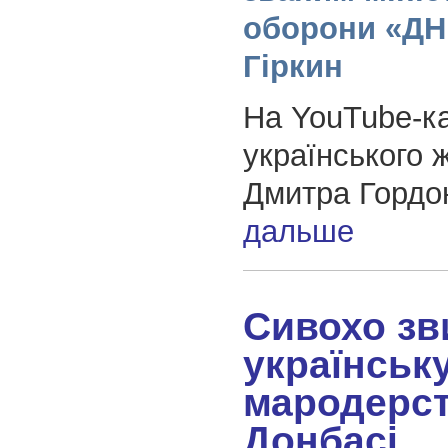
оборони «ДН
Гіркин
На YouTube-к
українського 
Дмитра Горд
дальше
Сивохо зв
українськ
мародерст
Донбасі