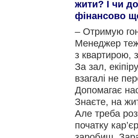
жити? І чи д
фінансово щ
– Отримую гон
Менеджер теж
з квартирою, з
За зал, екіпір
взагалі не пе
Допомагає нас
Знаєте, на жи
Але треба роз
початку кар’є
заробиш. Зар