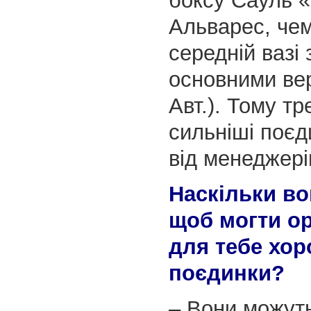
боксу Сауль 
Альварес, чем
середній вазі
основними ве
Авт.). Тому тр
сильніші поєд
від менеджері
Наскільки во
щоб могти ор
для тебе хор
поєдинки?
– Вони можуть