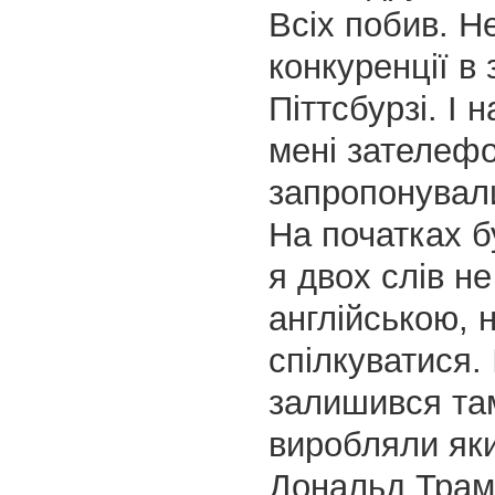
Всіх побив. Не
конкуренції в 
Піттсбурзі. І 
мені зателефо
запропонували
На початках б
я двох слів не
англійською, н
спілкуватися. 
залишився там
виробляли яки
Дональд Трам