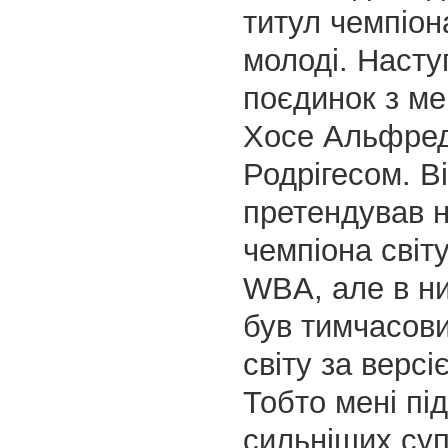
титул чемпіон
молоді. Насту
поєдинок з м
Хосе Альфре
Родрігесом. Ві
претендував н
чемпіона світ
WBA, але в ниж
був тимчасов
світу за верс
Тобто мені пі
сильніших суп