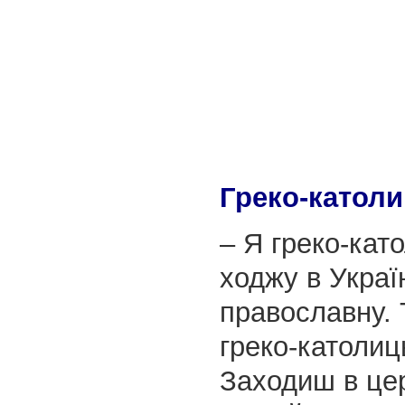
Греко-катол
– Я греко-кат
ходжу в Украї
православну.
греко-католиц
Заходиш в цер