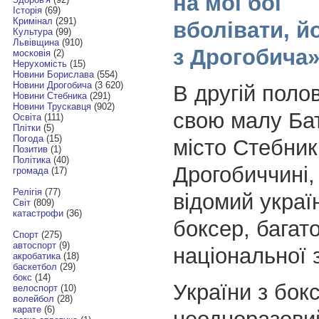
на мої бої
Історія
(69)
Кримінал
(291)
вболівати, йо
Культура
(99)
Львівщина
(910)
з Дрогобича
московія
(2)
Нерухомість
(15)
Новини Борислава
(554)
Новини Дрогобича
(3 620)
В другій полов
Новини Стебника
(291)
Новини Трускавця
(902)
свою малу Ба
Освіта
(111)
Плітки
(5)
Погода
(15)
місто Стебник
Позитив
(1)
Політика
(40)
Дрогобиччині,
громада
(17)
Релігія
(77)
відомий украї
Світ
(809)
катастрофи
(36)
боксер, багат
Спорт
(275)
автоспорт
(9)
національної 
акробатика
(18)
баскетбол
(29)
бокс
(14)
України з бокс
велоспорт
(10)
волейбол
(28)
карате
(6)