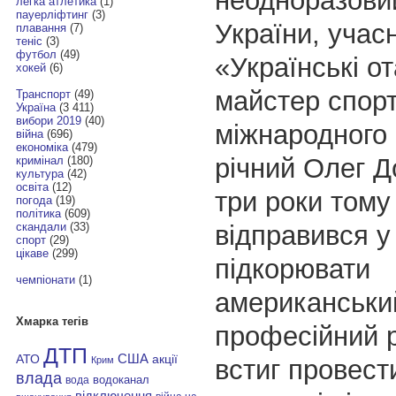
неодноразови
легка атлетика
(1)
пауерліфтинг
(3)
України, учас
плавання
(7)
теніс
(3)
футбол
(49)
«Українські о
хокей
(6)
майстер спорт
Транспорт
(49)
Україна
(3 411)
вибори 2019
(40)
міжнародного 
війна
(696)
економіка
(479)
річний Олег Д
кримінал
(180)
культура
(42)
освіта
(12)
три роки тому 
погода
(19)
політика
(609)
відправився у
скандали
(33)
спорт
(29)
цікаве
(299)
підкорювати
чемпіонати
(1)
американськи
Хмарка тегів
професійний р
ДТП
АТО
США
акції
встиг провест
Крим
влада
водоканал
вода
відключення