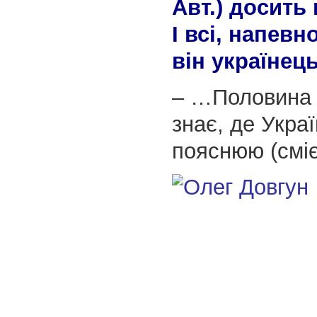
Авт.) досить
І всі, напевн
він українець
– …Половина 
знає, де Украї
пояснюю (сміє