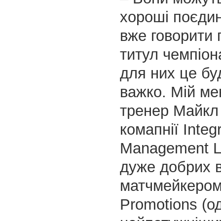
хороші поєди
вже говорити 
титул чемпіона
для них це бу
важко. Мій ме
тренер Майкл 
комапнії Integr
Management LL
дуже добрих в
матчмейкером
Promotions (од