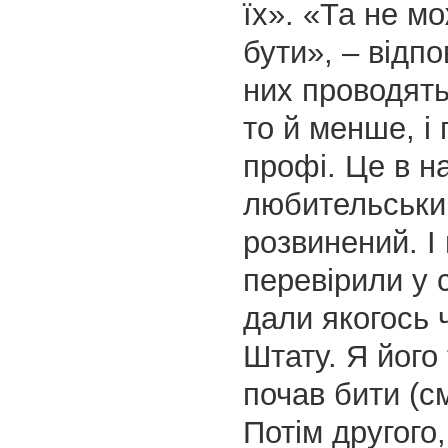
їх». «Та не м
бути», – відпо
них проводять
то й менше, і
профі. Це в н
любительськи
розвинений. І
перевірили у 
дали якогось 
Штату. Я його
почав бити (см
Потім другого