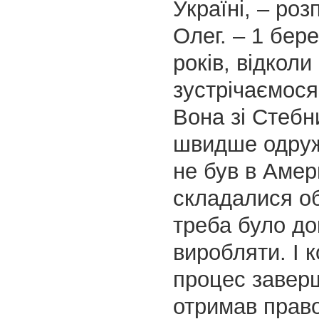
Україні, – ро
Олег. – 1 бер
років, відколи
зустрічаємося
Вона зі Стебн
швидше одруж
не був в Амер
складалися о
треба було д
виробляти. І 
процес заверш
отримав право