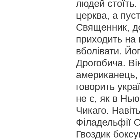
людей стоїть.
церква, а пуст
Священник, до
приходить на 
вболівати. Йог
Дрогобича. Ві
американець,
говорить укра
не є, як в Нь
Чикаго. Навіть
Філадельфії 
Гвоздик боксу