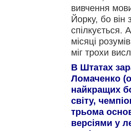
вивчення мов
Йорку, бо він 
спілкується. А
місяці розумів
міг трохи вис
В Штатах зар
Ломаченко (о
найкращих б
світу, чемпіо
трьома осно
версіями у ле