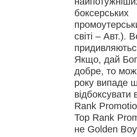
найпотужніши
боксерських
промоутерськи
світі – Авт.). 
придивляютьс
Якщо, дай Бог
добре, то мож
року випаде 
відбоксувати 
Rank Promotio
Top Rank Prom
не Golden Boy