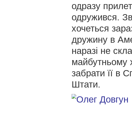
одразу прилеті
одружився. З
хочеться зара
дружину в Ам
наразі не скл
майбутньому 
забрати її в С
Штати.