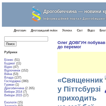
Дрогобиччина — новини 
Інформаційний портал Дрогобицьког
Дрогобич
Дрогобицький район
Україна
Світ
Відео
Блог
Найти:
Олег ДОВГУН побував 
до перемог
Рубрики
Бізнес
(51)
Будмат
(11)
Відео
(47)
Відпочинок
(152)
Війна
(53)
Влада
(137)
«Священник
Господарка
(380)
Гурман
(1)
у Піттсбурзі
Дрогобиччина
(2 265)
Вибори 2014
(7)
Вибори 2015
(17)
приходить
Екологія
(15)
Здоров'я
(92)