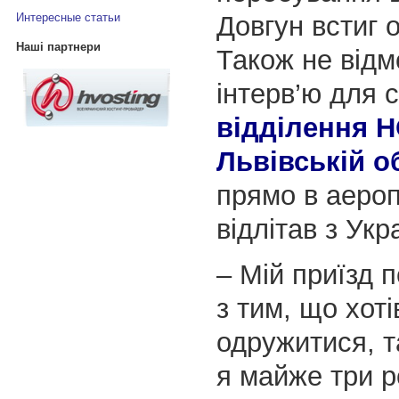
Довгун встиг 
Интересные статьи
Наші партнери
Також не відм
інтерв’ю для 
відділення Н
Львівській о
прямо в аероп
відлітав з Укр
– Мій приїзд п
з тим, що хоті
одружитися, та
я майже три р