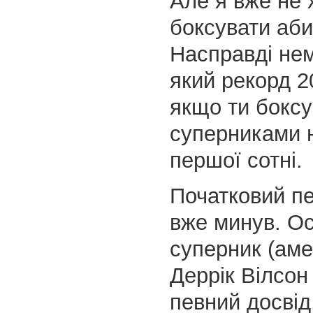
Але я вже не 
боксувати аби
Насправді нем
який рекорд 20
якщо ти боксу
суперниками н
першої сотні.
Початковий пе
вже минув. Ос
суперник (ам
Деррік Вілсон 
певний досвід