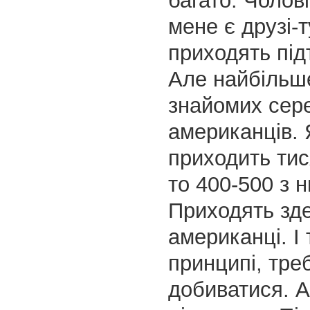
багато. Чолові
мене є друзі-т
приходять під
Але найбільш
знайомих сер
американців. 
приходить ти
то 400-500 з н
Приходять зд
американці. І 
принципі, тре
добиватися. А