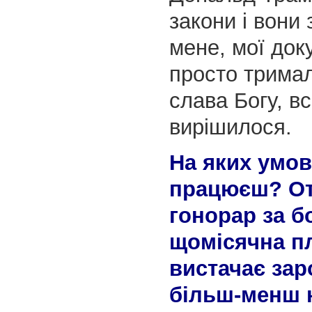
закони і вони
мене, мої док
просто тримал
слава Богу, в
вирішилося.
На яких умов
працюєш? О
гонорар за бо
щомісячна п
вистачає зар
більш-менш 