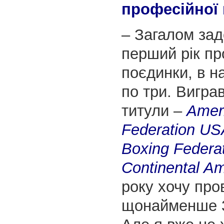
професійної 
– Загалом зад
перший рік пр
поєдинки, в н
по три. Вигра
титули –
Amer
Federation US
Boxing Federa
Continental A
року хочу про
щонайменше 3