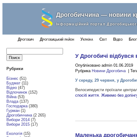
Дрогобиччина — новини 
Інформаційний портал Дрогобицьког
Дрогобич
Дрогобицький район
Україна
Світ
Відео
Блог
Найти:
У Дрогобичі відбувся
Опубліковано admin 01.06.2019
Рубрики
Рубрика
Новини Дрогобича
| Тег
Бізнес
(51)
У середу, 29 червня, у Дрогоб
Будмат
(11)
Відео
(47)
Велосипедисти проїхали центра
Відпочинок
(152)
спосіб життя. Живемо без допінг
Війна
(53)
Влада
(137)
Господарка
(380)
Гурман
(1)
Дрогобиччина
(2 265)
Вибори 2014
(7)
Вибори 2015
(17)
Екологія
(15)
Маленька дрогобичанк