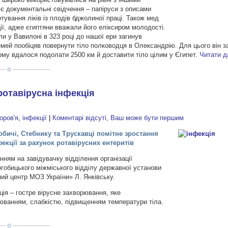
є документальні свідчення – папіруси з описами
тування ліків із плодів бджолиної праці. Також мед
ї, адже єгиптяни вважали його еліксиром молодості.
ли у Вавилоні в 323 році до нашої ери загинув
ей пообіцяв повернути тіло полководця в Олександрію. Для цього він з
ому вдалося подолати 2500 км й доставити тіло цілим у Єгипет.
Читати 
ротавірусна інфекція
оров'я
,
інфекції
|
Коментарі відсуті, Ваш може бути першим
бичі, Стебнику та Трускавці помітне зростання
екції за рахунок ротавірусних ентеритів
нням на завідувачку відділення організації
гобицького міжміського відділу державної установи
ий центр МОЗ України» Л. Янківську.
ція – гостре вірусне захворювання, яке
юванням, слабкістю, підвищенням температури тіла.