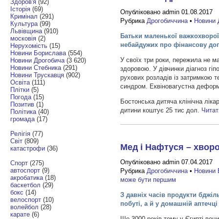
Здоров'я
(92)
Історія
(69)
Опубліковано admin 01.08.2017
Кримінал
(291)
Рубрика
Дрогобиччина
•
Новини 
Культура
(99)
Львівщина
(910)
Батьки маленької важкохворої
московія
(2)
небайдужих про фінансову до
Нерухомість
(15)
Новини Борислава
(554)
У своїх три роки, пережила не ма
Новини Дрогобича
(3 620)
Новини Стебника
(291)
здоровою. У дівчинки діагноз гі
Новини Трускавця
(902)
рухових розладів із затримкою т
Освіта
(111)
синдром. Еквіновагустна деформа
Плітки
(5)
Погода
(15)
Бостонська дитяча клінічна ліка
Позитив
(1)
дитини коштує 25 тис дол.
Чита
Політика
(40)
громада
(17)
Релігія
(77)
Світ
(809)
Мед і Нафтуся – хвор
катастрофи
(36)
Опубліковано admin 07.04.2017
Спорт
(275)
автоспорт
(9)
Рубрика
Дрогобиччина
•
Новини 
акробатика
(18)
може бути першим
баскетбол
(29)
бокс
(14)
З давніх часів продукти бджіл
велоспорт
(10)
побуті, а й у домашній аптечці
волейбол
(28)
карате
(6)
Ще 3000 років тому у Єгипті вон