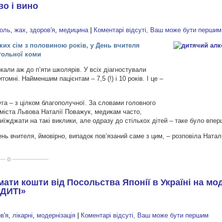
во і вино
голь
,
жах
,
здоров'я
,
медицина
|
Коментарі відсуті, Ваш може бути першим
ких сім з половиною років, у День вчителя
гольної коми
али аж до п’яти школярів. У всіх діагностували
омні. Найменшим пацієнтам – 7,5 (!) і 10 років. І це –
руга – з цілком благополучної. За словами головного
 міста Львова Наталії Поважук, медикам часто,
иїжджати на такі виклики, але одразу до стількох дітей – таке було впер
нь вчителя, ймовірно, випадок пов’язаний саме з цим, – розповіла Натал
ати кошти від Посольства Японії в Україні на мо
ДИТІ»
в'я
,
лікарні
,
модернізація
|
Коментарі відсуті, Ваш може бути першим