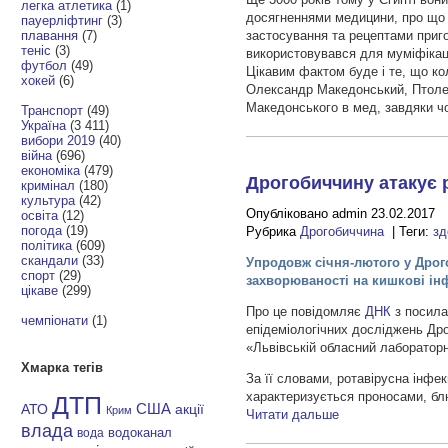
легка атлетика
(1)
досягненнями медицини, про що 
пауерліфтинг
(3)
плавання
(7)
застосування та рецептами приго
теніс
(3)
використовувався для муміфікаці
футбол
(49)
Цікавим фактом буде і те, що ко
хокей
(6)
Олександр Македонський, Птолем
Македонського в мед, завдяки ч
Транспорт
(49)
Україна
(3 411)
вибори 2019
(40)
війна
(696)
економіка
(479)
Дрогобиччину атакує 
кримінал
(180)
культура
(42)
Опубліковано admin 23.02.2017
освіта
(12)
погода
(19)
Рубрика
Дрогобиччина
| Теги:
зд
політика
(609)
скандали
(33)
Упродовж січня-лютого у Дрого
спорт
(29)
захворюваності на кишкові інф
цікаве
(299)
Про це повідомляє
ДНК
з посила
чемпіонати
(1)
епідеміологічних досліджень Дро
«Львівській обласний лабораторн
Хмарка тегів
За її словами, ротавірусна інфек
характеризується проносами, бл
ДТП
АТО
США
акції
Крим
Читати дальше
влада
водоканал
вода