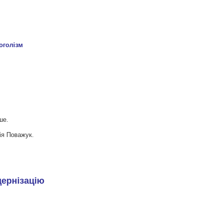
ше.
ія Поважук.
дернізацію