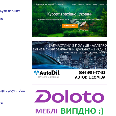
 бути першим
арі відсуті, Ваш