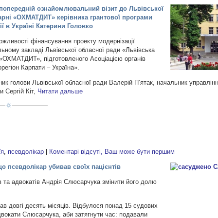
я попередній ознайомлювальний візит до Львівської
ікарні «ОХМАТДИТ» керівника грантової програми
 в Україні Катерини Головко
ожливості фінансування проекту модернізації
ьному закладі Львівської обласної ради «Львівська
 «ОХМАТДИТ», підготовленого Асоціацією органів
регіон Карпати – Україна».
ник голови Львівської обласної ради Валерій П’ятак, начальник управлін
и Сергій Кіт,
Читати дальше
'я
,
псевдолікар
|
Коментарі відсуті, Ваш може бути першим
о псевдолікар убивав своїх пацієнтів
в та адвокатів Андрія Слюсарчука змінити його долю
ав довгі десять місяців. Відбулося понад 15 судових
двокати Слюсарчука, аби затягнути час: подавали