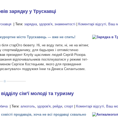
вів зарядку у Трускавці
ускавця
| Теги:
зарядка
,
здоров'я
,
знаменитості
|
Коментарі відсуті, Ваш 
 курортне місто Трускавець — вже не спить!
біля старОго бювету. Ні, не воду пити, ні, не на мітинг,
ому спортмайданчику, для бадьорих і оптимістично
вав президент Клубу щасливих людей Сергій Розора.
ажання відпочивальників поспілкуватися у режимі тет-
у-меном Сергієм Костецьким, якого для проведення
«десантувало» подружжя Інни та Дениса Силантьєвих.
відділу сім’ї молоді та туризму
обича
| Теги:
алкоголь
,
здоров'я
,
рейди
,
спорт
|
Коментарі відсуті, Ваш 
совісті продавців, хоча не всі продавці схвально