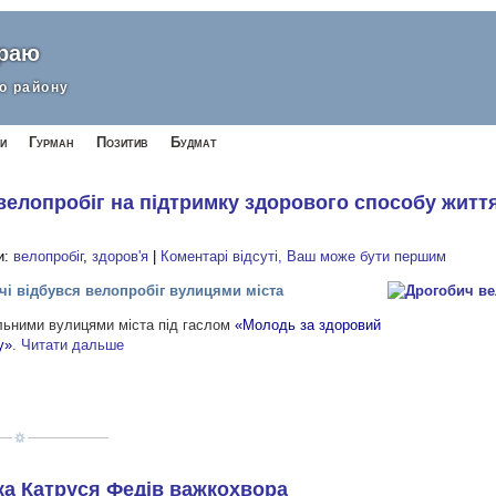
краю
о району
и
Гурман
Позитив
Будмат
 велопробіг на підтримку здорового способу житт
и:
велопробіг
,
здоров'я
|
Коментарі відсуті, Ваш може бути першим
ичі відбувся велопробіг вулицями міста
льними вулицями міста під гаслом
«Молодь за здоровий
у»
.
Читати дальше
а Катруся Федів важкохвора