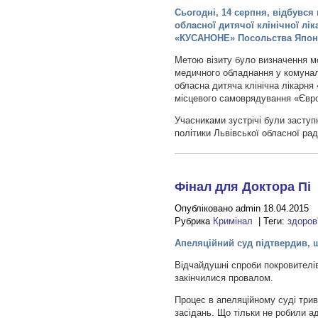
Сьогодні, 14 серпня, відбувс
обласної дитячої клінічної л
«КУСАНОНЕ» Посольства Японії
Метою візиту було визначення м
медичного обладнання у комунал
обласна дитяча клінічна лікарня
місцевого самоврядування «Євро
Учасниками зустрічі були заступ
політики Львівської обласної рад
Фінал для Доктора Пі
Опубліковано admin 18.04.2015
Рубрика
Кримінал
| Теги:
здоров
Апеляційний суд підтвердив, щ
Відчайдушні спроби покровителі
закінчилися провалом.
Процес в апеляційному суді трив
засідань. Що тільки не робили а