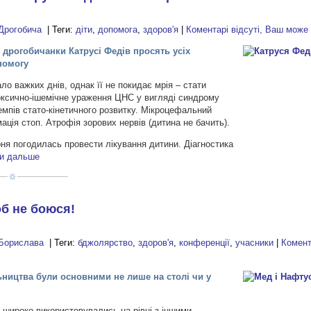
Дрогобича
| Теги:
діти
,
допомога
,
здоров'я
|
Коментарі відсуті, Ваш може
 дрогобичанки Катрусі Федів просять усіх
помогу
ло важких днів, однак її не покидає мрія – стати
поксично-ішемічне ураження ЦНС у вигляді синдрому
емпів стато-кінетичного розвитку. Мікроцефальний
ція стоп. Атрофія зорових нервів (дитина не бачить).
рня погодилась провести лікування дитини. Діагностика
ти дальше
об не боюся!
Борислава
| Теги:
бджолярство
,
здоров'я
,
конференції
,
учасники
|
Комент
ьництва були основними не лише на столі чи у
и широко використовувались на рівні з іншими