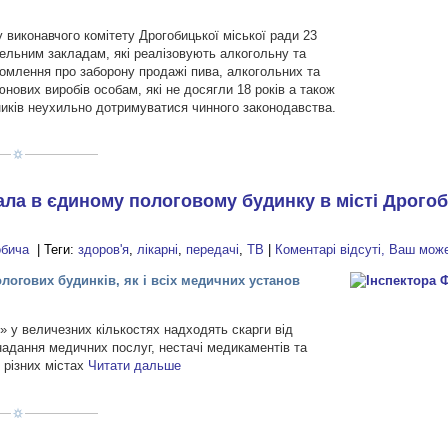
у виконавчого комітету Дрогобицької міської ради 23
вельним закладам, які реалізовують алкогольну та
омлення про заборону продажі пива, алкогольних та
нових виробів особам, які не досягли 18 років а також
ників неухильно дотримуватися чинного законодавства.
ла в єдиному пологовому будинку в місті Дрого
обича
| Теги:
здоров'я
,
лікарні
,
передачі
,
ТВ
|
Коментарі відсуті, Ваш мож
ологових будинків, як і всіх медичних установ
» у величезних кількостях надходять скарги від
надання медичних послуг, нестачі медикаментів та
 різних містах
Читати дальше