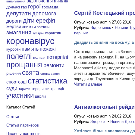
відключення
війна на
вшанування
герої
газ
громада
Донбасі
Сергій Костецький про
депутати
допомога
діти
ерефія
дороги
Опубліковано admin 27.06.2016
жертви
звитяги
злочини
Рубрика
Відпочинок
•
Новини Тр
змагання
першим
карантин
зустрічі
коронавірус
Двадцять хвилин на восьму, а
пам'ять
пожежі
курорти
Сотні відпочивальників зібралися 
полеглі
потерпілі
а на ранкову зарядку. Її, на ць
поліція
налаштованих громадян організу
прощання
ремонти
Масовості дійству додає палке б
свята
а-тет із зіркою телебачення, шо
рішення
святкування
зарядки до Трускавця із Києва 
статистика
спортовці
Читати дальше
суди
терористи
трагедії
тарифи
учасники
школи
Антиалкогольні рейди 
Каталог Статей
Опубліковано admin 24.02.2016
Статьи
Рубрика
Здоров'я
•
Новини Дрог
Статьи партнеров
Хотілося більше апелювати до 
Цікаве у партнерів