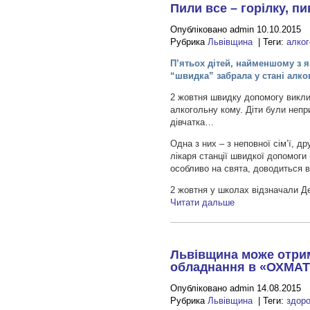
Пили все – горілку, пи
Опубліковано admin 10.10.2015
Рубрика
Львівщина
| Теги:
алко
П’ятьох дітей, найменшому з я
“швидка” забрала у стані алко
2 жовтня швидку допомогу виклик
алкогольну кому. Діти були неприт
дівчатка…
Одна з них – з неповної сім’ї, д
лікаря станції швидкої допомоги
особливо на свята, доводиться в
2 жовтня у школах відзначали Де
Читати дальше
Львівщина може отрим
обладнання в «ОХМАТ
Опубліковано admin 14.08.2015
Рубрика
Львівщина
| Теги:
здоро