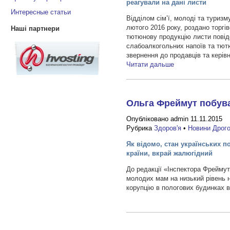
реагували на дані листи
Интересные статьи
Відділом сім’ї, молоді та туризм
лютого 2016 року, роздано торгі
Наші партнери
тютюнову продукцію листи повід
слабоалкогольних напоїв та тютю
звернення до продавців та керів
Читати дальше
Ольга Фреймут побува
Опубліковано admin 11.11.2015
Рубрика
Здоров'я
•
Новини Дрог
Як відомо, стан українських п
країни, вкрай жалюгідний
До редакції «Інспектора Фреймут
молодих мам на низький рівень 
корупцію в пологових будинках в