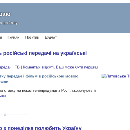
краю
о району
и
Гурман
Позитив
Будмат
 російські передачі на українські
ередачі
,
ТВ
|
Коментарі відсуті, Ваш може бути першим
тку передач і фільмів російською мовою,
раїни
и ставку на показ телепродукції з Росії, скорочують її
ьше
р з понеділка полюбить Україну