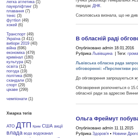
гучної резолюції Генеральної А
легка атлетика
(1)
передає
ДНК
.
пауерліфтинг
(3)
плавання
(7)
Соколовська визнала, що не див
теніс
(3)
футбол
(49)
хокей
(6)
Транспорт
(49)
В обласній раді обгов
Україна
(3 411)
вибори 2019
(40)
війна
(696)
Опубліковано admin 18.01.2016
економіка
(479)
Рубрика
Львівщина
| Теги:
гром
кримінал
(180)
культура
(42)
Львівська обласна рада запро
освіта
(12)
обговоренні: «Перспективи ро
погода
(19)
політика
(609)
До обговорення запрошуються жур
скандали
(33)
спорт
(29)
Обговорення розпочнеться о 15.00
цікаве
(299)
обласної ради за адресою Винни
чемпіонати
(1)
Хмарка тегів
Ольга Фреймут побува
ДТП
АТО
США
акції
Крим
Опубліковано admin 11.11.2015
влада
Рубрика
Здоров'я
•
Новини Дрог
водоканал
вода