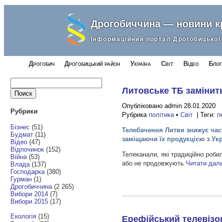
Дрогобиччина — новини 
Інформаційний портал Дрогобицьког
Дрогобич
Дрогобицький район
Україна
Світ
Відео
Блог
Найти:
Литовське ТБ замінить
Опубліковано admin 28.01.2020
Рубрики
Рубрика
політика
•
Світ
| Теги:
п
Бізнес
(51)
Телебачення Литви знижує час
Будмат
(11)
заміщаючи їх продукцією з Ук
Відео
(47)
Відпочинок
(152)
Телеканали, які традиційно робил
Війна
(53)
або не продовжують
Читати дал
Влада
(137)
Господарка
(380)
Гурман
(1)
Дрогобиччина
(2 265)
Вибори 2014
(7)
Вибори 2015
(17)
Екологія
(15)
Ерефійський телевізо