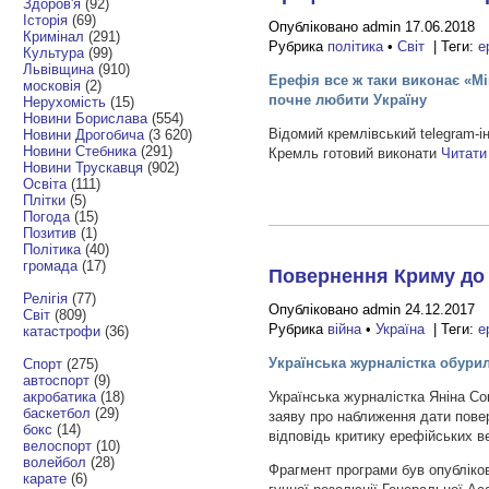
Здоров'я
(92)
Історія
(69)
Опубліковано admin 17.06.2018
Кримінал
(291)
Рубрика
політика
•
Світ
| Теги:
е
Культура
(99)
Львівщина
(910)
Ерефія все ж таки виконає «Мі
московія
(2)
почне любити Україну
Нерухомість
(15)
Новини Борислава
(554)
Відомий кремлівський telegram-і
Новини Дрогобича
(3 620)
Новини Стебника
(291)
Кремль готовий виконати
Читати
Новини Трускавця
(902)
Освіта
(111)
Плітки
(5)
Погода
(15)
Позитив
(1)
Політика
(40)
громада
(17)
Повернення Криму до 
Релігія
(77)
Опубліковано admin 24.12.2017
Світ
(809)
Рубрика
війна
•
Україна
| Теги:
е
катастрофи
(36)
Українська журналістка обур
Спорт
(275)
автоспорт
(9)
акробатика
(18)
Українська журналістка Яніна С
баскетбол
(29)
заяву про наближення дати пове
бокс
(14)
відповідь критику ерефійських ве
велоспорт
(10)
волейбол
(28)
Фрагмент програми був опубліков
карате
(6)