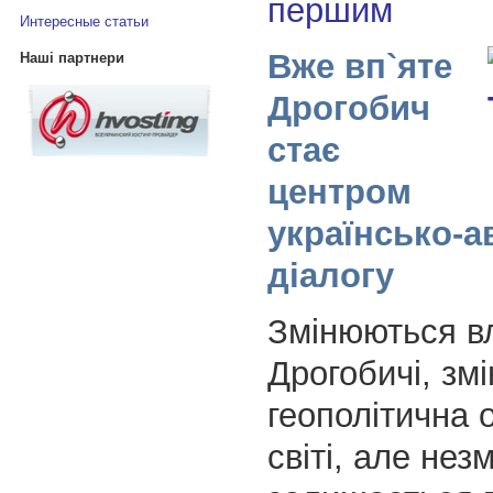
першим
Интересные статьи
Вже вп`яте
Наші партнери
Дрогобич
стає
центром
українсько-а
діалогу
Змінюються вл
Дрогобичі, зм
геополітична 
світі, але нез