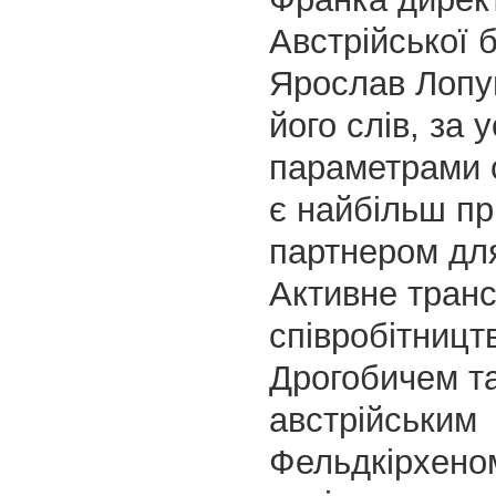
Австрійської б
Ярослав Лопу
його слів, за 
параметрами 
є найбільш п
партнером дл
Активне тран
співробітницт
Дрогобичем т
австрійським
Фельдкірхено