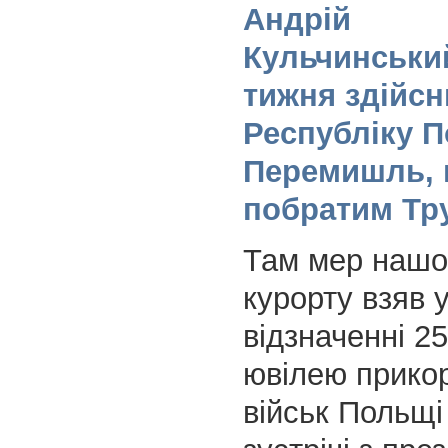
Андрій
Кульчинськи
тижня здійсн
Республіку П
Перемишль, 
побратим Тр
Там мер нашог
курорту взяв 
відзначенні 25
ювілею прико
військ Польщі