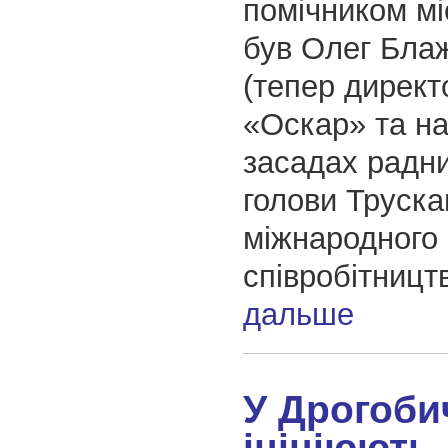
помічником мі
був Олег Бла
(тепер директ
«Оскар» та н
засадах радни
голови Труска
міжнародного
співробітницт
дальше
У Дрогоби
ініціюють