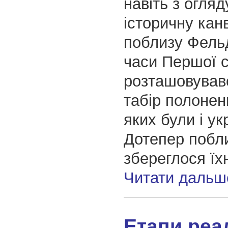
навіть з огляд
історичну кан
поблизу Фельд
часи Першої с
розташовував
табір полонен
яких були і ук
Дотепер побли
збереглося їх
Читати дальш
Етапи реал