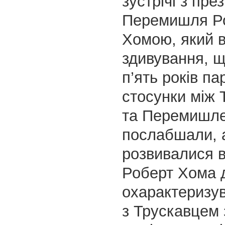
зустрічі з пр
Перемишля Р
Хомою, який 
здивування, щ
п’ять років па
стосунки між
та Перемишле
послабшали, 
розвивалися в
Роберт Хома 
охарактеризув
з Трускавцем 