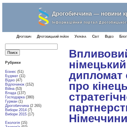
Дрогобиччина — новини 
Інформаційний портал Дрогобицьког
Дрогобич
Дрогобицький район
Україна
Світ
Відео
Блог
Найти:
Впливови
німецький
Рубрики
дипломат 
Бізнес
(51)
Будмат
(11)
Відео
(47)
про кінец
Відпочинок
(152)
Війна
(53)
стратегічн
Влада
(137)
Господарка
(380)
Гурман
(1)
партнерст
Дрогобиччина
(2 265)
Вибори 2014
(7)
Вибори 2015
(17)
Німеччини
Екологія
(15)
Здоров'я
(92)