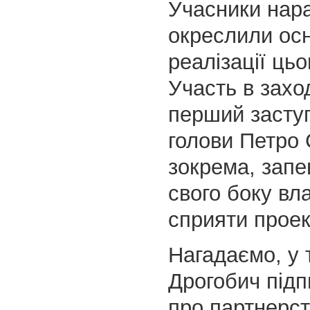
Учасники нар
окреслили осн
реалізації цьо
Участь в заход
перший заступ
голови Петро 
зокрема, запе
свого боку вл
сприяти проек
Нагадаємо, у 
Дрогобич підп
про партнерст