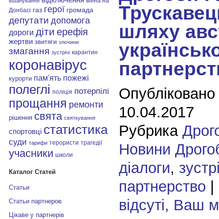
війна на
вшанування
Трускавец
герої
газ
громада
Донбасі
депутати
допомога
шляху авс
діти
ерефія
дороги
жертви
звитяги
злочини
українськ
змагання
карантин
зустрічі
коронавірус
партнерст
пам'ять
пожежі
курорти
полеглі
Опубліковано
потерпілі
поліція
прощання
ремонти
10.04.2017
свята
рішення
святкування
Рубрика
Дрог
статистика
спортовці
суди
терористи
трагедії
тарифи
Новини Дрого
учасники
школи
діалоги
,
зустрі
Каталог Статей
партнерство
|
Статьи
відсуті, Ваш 
Статьи партнеров
Цікаве у партнерів