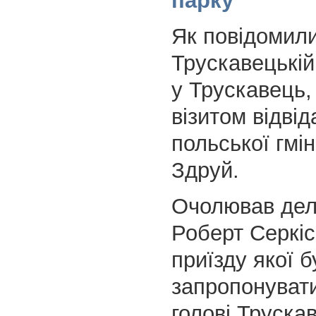
парку
Як повідомили
Трускавецькій 
у Трускавець,
візитом відвід
польської гмі
Здруй.
Очолював деле
Роберт Серкіс
приїзду якої б
запропонуват
голові Труска