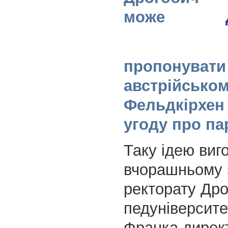
може
пропонувати
австрійськом
Фельдкірхен
угоду про па
Таку ідею виг
вчорашньому 
ректорату Дро
педуніверситет
Франка дирек