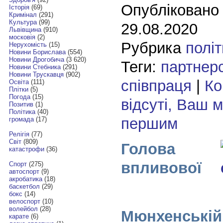
Опубліковано
Історія
(69)
Кримінал
(291)
Культура
(99)
29.08.2020
Львівщина
(910)
московія
(2)
Рубрика
полі
Нерухомість
(15)
Новини Борислава
(554)
Новини Дрогобича
(3 620)
Теги:
партнер
Новини Стебника
(291)
Новини Трускавця
(902)
співпраця
|
Ко
Освіта
(111)
Плітки
(5)
Погода
(15)
відсуті, Ваш 
Позитив
(1)
Політика
(40)
першим
громада
(17)
Релігія
(77)
Світ
(809)
Голова
катастрофи
(36)
впливової
Спорт
(275)
автоспорт
(9)
акробатика
(18)
баскетбол
(29)
бокс
(14)
велоспорт
(10)
волейбол
(28)
Мюнхенській
карате
(6)