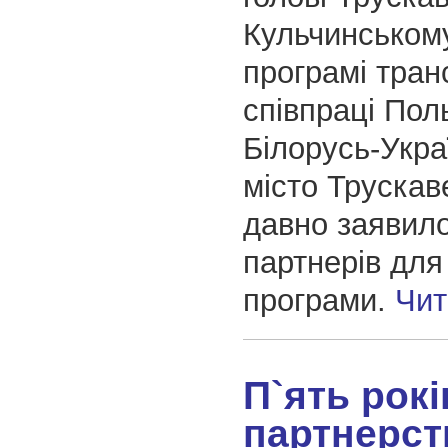
Кульчинськом
програмі тран
співпраці Пол
Білорусь-Укра
місто Трускав
давно заявил
партнерів для 
програми.
Чит
П`ять рокі
партнерст