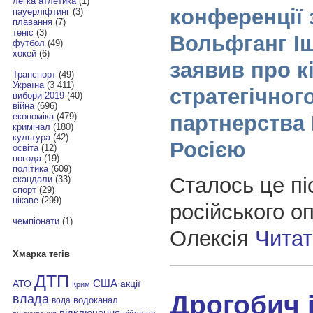
легка атлетика
(1)
конференції 
пауерліфтинг
(3)
плавання
(7)
теніс
(3)
Вольфганг І
футбол
(49)
хокей
(6)
заявив про кі
Транспорт
(49)
Україна
(3 411)
стратегічног
вибори 2019
(40)
війна
(696)
партнерства 
економіка
(479)
кримінал
(180)
культура
(42)
Росією
освіта
(12)
погода
(19)
політика
(609)
Сталось це пі
скандали
(33)
спорт
(29)
цікаве
(299)
російського о
чемпіонати
(1)
Олексія
Чита
Хмарка тегів
ДТП
АТО
США
акції
Крим
Дрогобич 
влада
водоканал
вода
відключення