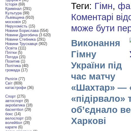
Теги:
Гімн
,
фа
Історія
(69)
Кримінал
(291)
Культура
(99)
Коментарі від
Львівщина
(910)
московія
(2)
може бути пе
Нерухомість
(15)
Новини Борислава
(554)
Новини Дрогобича
(3 620)
Новини Стебника
(291)
Виконання
Новини Трускавця
(902)
Освіта
(111)
Гімну
Плітки
(5)
Погода
(15)
Позитив
(1)
України під
Політика
(40)
громада
(17)
час матчу
Релігія
(77)
Світ
(809)
«Шахтар» — 
катастрофи
(36)
«підірвало» 
Спорт
(275)
автоспорт
(9)
акробатика
(18)
об’єднало ве
баскетбол
(29)
бокс
(14)
Харкові
велоспорт
(10)
волейбол
(28)
карате
(6)