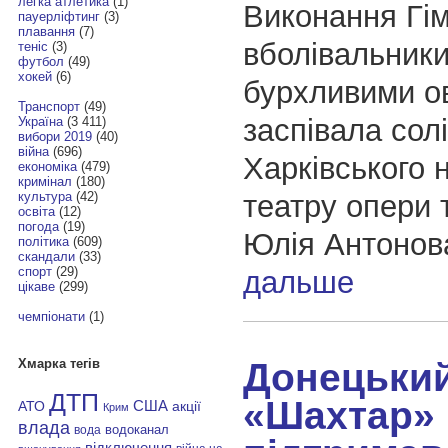
легка атлетика
(1)
Виконання Гім
пауерліфтинг
(3)
плавання
(7)
вболівальники
теніс
(3)
футбол
(49)
хокей
(6)
бурхливими о
Транспорт
(49)
заспівала сол
Україна
(3 411)
вибори 2019
(40)
війна
(696)
Харківського 
економіка
(479)
кримінал
(180)
театру опери 
культура
(42)
освіта
(12)
погода
(19)
Юлія Антонов
політика
(609)
скандали
(33)
спорт
(29)
дальше
цікаве
(299)
чемпіонати
(1)
Донецьки
Хмарка тегів
ДТП
«Шахтар»
АТО
США
акції
Крим
влада
водоканал
вода
відключення