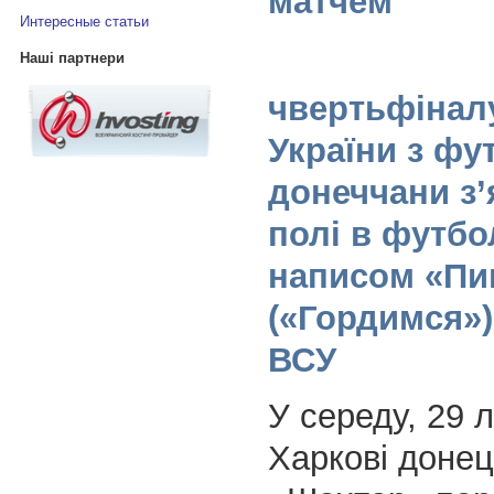
матчем
Интересные статьи
Наші партнери
чвертьфінал
України з фу
донеччани з’
полі в футбо
написом «П
(«Гордимся»
ВСУ
У середу, 29 
Харкові доне