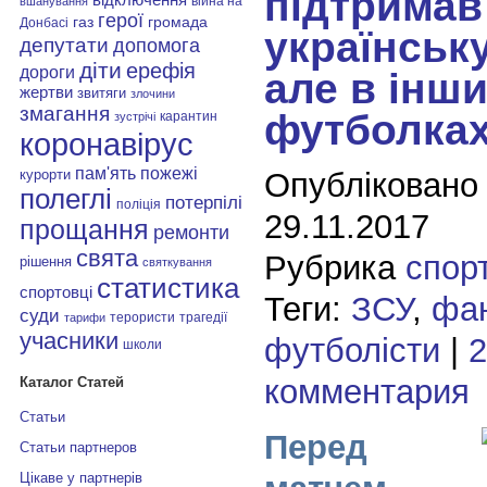
підтримав
війна на
вшанування
герої
газ
громада
Донбасі
українськ
депутати
допомога
діти
ерефія
дороги
але в інш
жертви
звитяги
злочини
змагання
футболках
карантин
зустрічі
коронавірус
пам'ять
пожежі
Опубліковано
курорти
полеглі
потерпілі
поліція
29.11.2017
прощання
ремонти
свята
Рубрика
спор
рішення
святкування
статистика
спортовці
Теги:
ЗСУ
,
фа
суди
терористи
трагедії
тарифи
учасники
футболісти
|
2
школи
комментария
Каталог Статей
Статьи
Перед
Статьи партнеров
Цікаве у партнерів