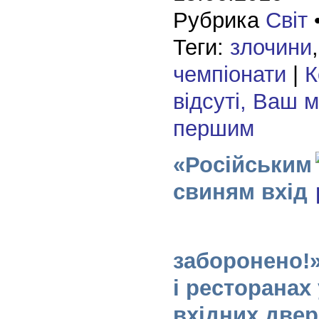
Рубрика
Світ
Теги:
злочини
чемпіонати
|
К
відсуті, Ваш 
першим
«Російським
свиням вхід
заборонено!»
і ресторанах 
вхідних двер