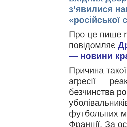
з’явилися на
«російської 
Про це пише ru
повідомляє
Д
— новини кр
Причина такої
агресії — реак
безчинства ро
уболівальників
футбольних ма
Франції. За о