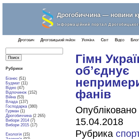
Дрогобиччина — новини 
Інформаційний портал Дрогобицьког
Дрогобич
Дрогобицький район
Україна
Світ
Відео
Блог
Найти:
Гімн Украї
об’єднує
Рубрики
непример
Бізнес
(51)
Будмат
(11)
Відео
(47)
фанів
Відпочинок
(152)
Війна
(53)
Влада
(137)
Господарка
(380)
Опубліковано
Гурман
(1)
Дрогобиччина
(2 265)
15.04.2018
Вибори 2014
(7)
Вибори 2015
(17)
Рубрика
спор
Екологія
(15)
Здоров'я
(92)