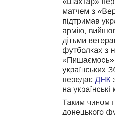
«Шахтар» пер
матчем з «Ве
підтримав укр
армію, вийшо
дітьми ветера
футболках з 
«Пишаємось»
українських З
передає
ДНК
з
на українські 
Таким чином г
донецького ф