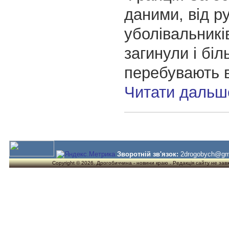
даними, від р
уболівальникі
загинули і біл
перебувають в
Читати дальш
Зворотній зв'язок:
2drogobych@gm
Copyright © 2026. Дрогобиччина - новини краю . Редакція сайту не завжд