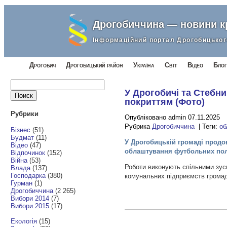
Дрогобиччина — новини 
Інформаційний портал Дрогобицьког
Дрогобич
Дрогобицький район
Україна
Світ
Відео
Блог
Найти:
У Дрогобичі та Стебн
покриттям (Фото)
Рубрики
Опубліковано admin 07.11.2025
Рубрика
Дрогобиччина
| Теги:
об
Бізнес
(51)
Будмат
(11)
У Дрогобицькій громаді продо
Відео
(47)
облаштування футбольних пол
Відпочинок
(152)
Війна
(53)
Роботи виконують спільними зуси
Влада
(137)
Господарка
(380)
комунальних підприємств грома
Гурман
(1)
Дрогобиччина
(2 265)
Вибори 2014
(7)
Вибори 2015
(17)
Екологія
(15)