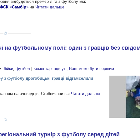
червня відбудеться премєр ліга з футболу між
ФСК «Самбір»
на
Читати дальше
чі на футбольному полі: один з гравців без свідо
и:
бійки
,
футбол
|
Коментарі відсуті, Ваш може бути першим
ру з футболу дрогобицькі гравці відгамселили
ланням на очевидців, Стебничани всі
Читати дальше
регіональний турнір з футболу серед дітей