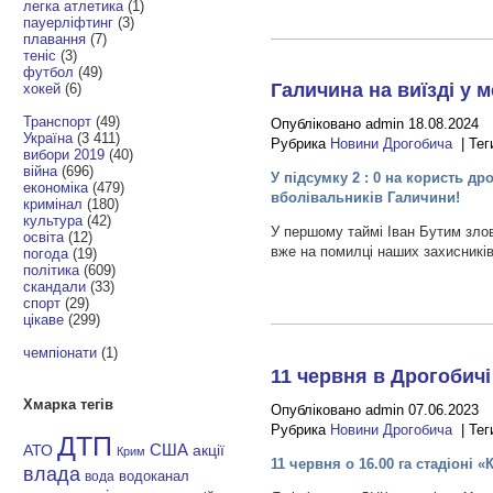
легка атлетика
(1)
пауерліфтинг
(3)
плавання
(7)
теніс
(3)
футбол
(49)
Галичина на виїзді у
хокей
(6)
Транспорт
(49)
Опубліковано admin 18.08.2024
Україна
(3 411)
Рубрика
Новини Дрогобича
| Тег
вибори 2019
(40)
війна
(696)
У підсумку 2 : 0 на користь д
економіка
(479)
вболівальників Галичини!
кримінал
(180)
культура
(42)
У першому таймі Іван Бутим злов
освіта
(12)
вже на помилці наших захисникі
погода
(19)
політика
(609)
скандали
(33)
спорт
(29)
цікаве
(299)
чемпіонати
(1)
11 червня в Дрогобичі
Хмарка тегів
Опубліковано admin 07.06.2023
Рубрика
Новини Дрогобича
| Тег
ДТП
АТО
США
акції
Крим
11 червня о 16.00 га стадіоні
влада
водоканал
вода