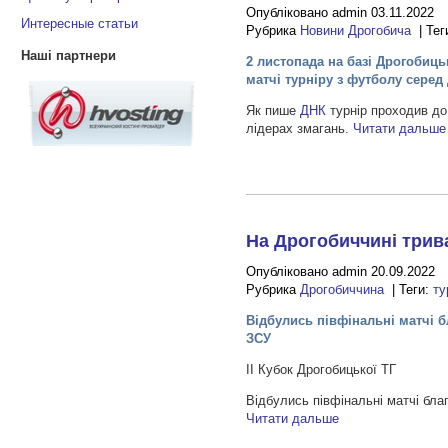
Опубліковано admin 03.11.2022
Интересные статьи
Рубрика
Новини Дрогобича
| Тег
Наші партнери
2 листопада на базі Дрогобиц
матчі турніру з футболу серед 
Як пише
ДНК
турнір проходив до
лідерах змагань.
Читати дальше
На Дрогобиччині трива
Опубліковано admin 20.09.2022
Рубрика
Дрогобиччина
| Теги:
ту
Відбулись півфінальні матчі б
ЗСУ
ІІ Кубок Дрогобицької ТГ
Відбулись півфінальні матчі бла
Читати дальше