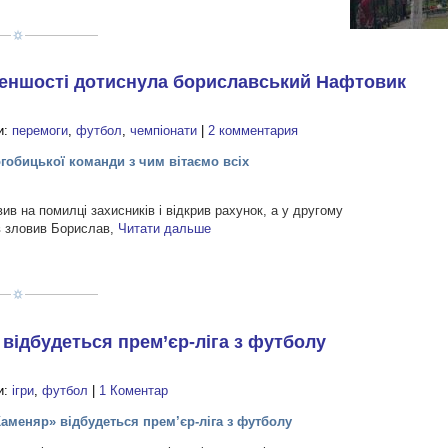
 меншості дотиснула бориславський Нафтовик
и:
перемоги
,
футбол
,
чемпіонати
|
2 комментария
рогобицької команди з чим вітаємо всіх
ив на помилці захисників і відкрив рахунок, а у другому
в зловив Борислав,
Читати дальше
 відбудеться прем’єр-ліга з футболу
и:
ігри
,
футбол
|
1 Коментар
 «Каменяр» відбудеться прем’єр-ліга з футболу