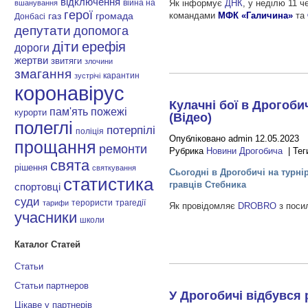
відключення
Як інформує
ДНК
, у неділю 11 
війна на
вшанування
герої
командами
МФК «Галичина»
та
газ
громада
Донбасі
депутати
допомога
діти
ерефія
дороги
жертви
звитяги
злочини
змагання
карантин
зустрічі
коронавірус
Кулачні бої в Дрогоби
пам'ять
пожежі
курорти
(Відео)
полеглі
потерпілі
поліція
Опубліковано admin 12.05.2023
прощання
ремонти
Рубрика
Новини Дрогобича
| Тег
свята
рішення
святкування
Сьогодні в Дрогобичі на турні
статистика
гравців Стебника
спортовці
суди
терористи
трагедії
тарифи
Як провідомляє
DROBRO
з поси
учасники
школи
Каталог Статей
Статьи
Статьи партнеров
У Дрогобичі відбувся 
Цікаве у партнерів