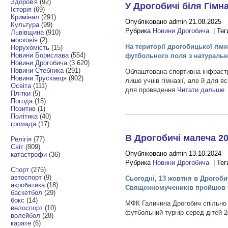
Здоров'я
(92)
У Дрогобичі біля Гім
Історія
(69)
Кримінал
(291)
Опубліковано admin 21.08.2025
Культура
(99)
Рубрика
Новини Дрогобича
| Тег
Львівщина
(910)
московія
(2)
На території дрогобицької гім
Нерухомість
(15)
Новини Борислава
(554)
футбольного поля з натуральни
Новини Дрогобича
(3 620)
Новини Стебника
(291)
Облаштована спортивна інфраст
Новини Трускавця
(902)
лише учнів гімназії, але й для в
Освіта
(111)
для проведення
Читати дальше
Плітки
(5)
Погода
(15)
Позитив
(1)
Політика
(40)
громада
(17)
В Дрогобичі малеча 20
Релігія
(77)
Світ
(809)
Опубліковано admin 13.10.2024
катастрофи
(36)
Рубрика
Новини Дрогобича
| Тег
Спорт
(275)
автоспорт
(9)
Сьогодні, 13 жовтня в Дрогоб
акробатика
(18)
Священномучеників пройшов т
баскетбол
(29)
бокс
(14)
МФК Галичина Дрогобич спільно
велоспорт
(10)
футбольний турнір серед дітей 2
волейбол
(28)
карате
(6)