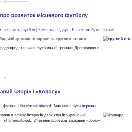
 про розвиток місцевого футболу
и:
розвиток
,
футбол
|
Коментарі відсуті, Ваш може бути першим
бицькій громаді говорили за круглим столом
нарада представників футбольної громади Дрогобиччини.
авий «Зорі» і «Колосу»
і
,
футбол
|
Коментарі відсуті, Ваш може бути першим
апив в сферу інтересів двох клубів української
т Tuttomercatoweb, 24-річний форвард зацікавив «Зорю»