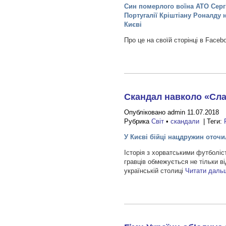
Син померлого воїна АТО Сергі
Португалії Кріштіану Роналду 
Києві
Про це на своїй сторінці в Fac
Скандал навколо «Сла
Опубліковано admin 11.07.2018
Рубрика
Світ
•
скандали
| Теги:
У Києві бійці нацдружин оточ
Історія з хорватськими футболі
гравців обмежується не тільки ві
українській столиці
Читати даль