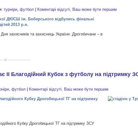
и:
турніри
,
футбол
|
Коментарі відсуті, Ваш може бути першим
ької ДЮСШ ім. Боберського відбулись фінальні
дітей 2013 р.н.
 Дня захисників та захисниць України. Дрогобичани – в
є ІІ Благодійний Кубок з футболу на підтримку З
рніри
,
футбол
|
Коментарі відсуті, Ваш може бути першим
лагодійного Кубку Дрогобицької ТГ на підтримку
годійного Кубку Дрогобицької ТГ на підтримку ЗСУ