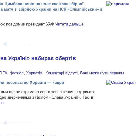
я Цимбала вивів на поле капітана збірної
на матч зі збірною України на НСК «Олімпійський» в
ebook повідомив президент УАФ
Читати дальше
ва Україні» набирає обертів
FIFA
,
футбол
,
Хорватія
|
Коментарі відсуті, Ваш може бути першим
или посольство Хорватії — кадри
стами ще не отримала свого завершення: підтримка
део зверненнями з гаслом «Слава Україні!». Так, в
ше