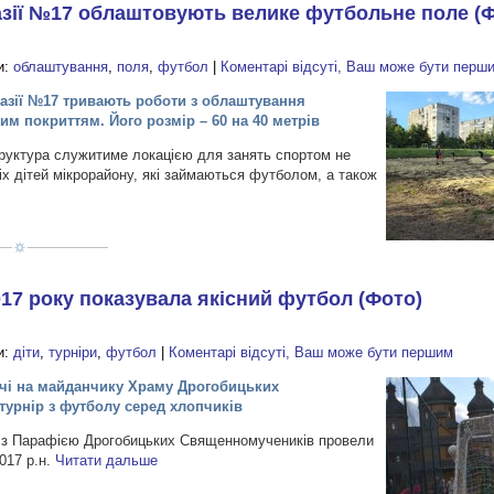
назії №17 облаштовують велике футбольне поле (
и:
облаштування
,
поля
,
футбол
|
Коментарі відсуті, Ваш може бути перш
назії №17 тривають роботи з облаштування
м покриттям. Його розмір – 60 на 40 метрів
руктура служитиме локацією для занять спортом не
сіх дітей мікрорайону, які займаються футболом, а також
17 року показувала якісний футбол (Фото)
и:
діти
,
турніри
,
футбол
|
Коментарі відсуті, Ваш може бути першим
ичі на майданчику Храму Дрогобицьких
урнір з футболу серед хлопчиків
 з Парафією Дрогобицьких Священномучеників провели
017 р.н.
Читати дальше