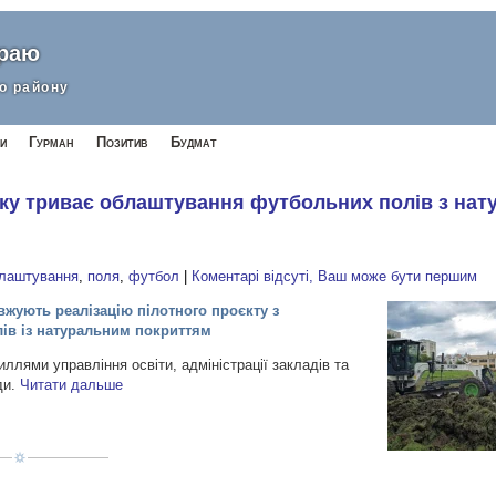
краю
о району
и
Гурман
Позитив
Будмат
ику триває облаштування футбольних полів з на
лаштування
,
поля
,
футбол
|
Коментарі відсуті, Ваш може бути першим
вжують реалізацію пілотного проєкту з
ів із натуральним покриттям
ллями управління освіти, адміністрації закладів та
ди.
Читати дальше