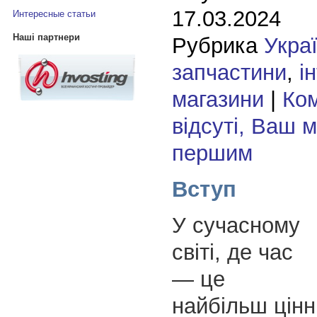
17.03.2024
Интересные статьи
Наші партнери
Рубрика
Укра
запчастини
,
і
магазини
|
Ком
відсуті, Ваш 
першим
Вступ
У сучасному
світі, де час
— це
найбільш цінн