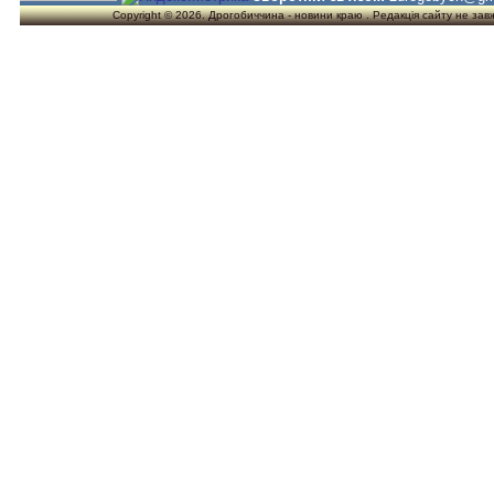
Copyright © 2026. Дрогобиччина - новини краю . Редакція сайту не завжд