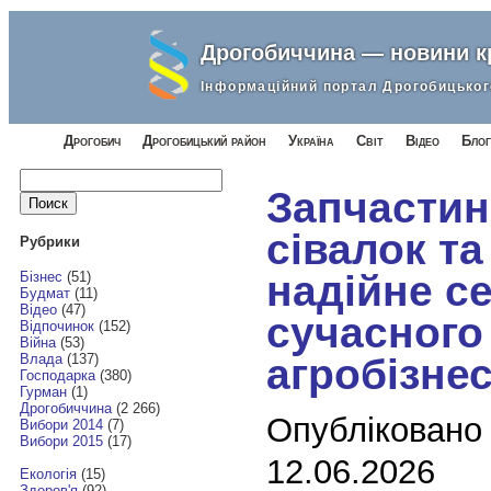
Дрогобиччина — новини 
Інформаційний портал Дрогобицьког
Дрогобич
Дрогобицький район
Україна
Світ
Відео
Блог
Найти:
Запчастин
сівалок та
Рубрики
надійне с
Бізнес
(51)
Будмат
(11)
Відео
(47)
сучасного
Відпочинок
(152)
Війна
(53)
агробізне
Влада
(137)
Господарка
(380)
Гурман
(1)
Дрогобиччина
(2 266)
Опубліковано
Вибори 2014
(7)
Вибори 2015
(17)
12.06.2026
Екологія
(15)
Здоров'я
(92)