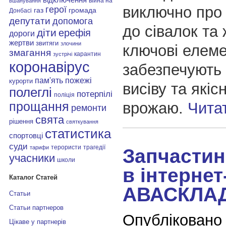
війна на
вшанування
виключно про
герої
газ
громада
Донбасі
депутати
допомога
до сівалок та
діти
ерефія
дороги
жертви
звитяги
злочини
ключові елеме
змагання
карантин
зустрічі
коронавірус
забезпечують 
пам'ять
пожежі
курорти
висіву та які
полеглі
потерпілі
поліція
врожаю.
Чита
прощання
ремонти
свята
рішення
святкування
статистика
спортовці
суди
терористи
трагедії
тарифи
Запчастин
учасники
школи
в інтернет
Каталог Статей
АВАСКЛА
Статьи
Статьи партнеров
Опубліковано
Цікаве у партнерів