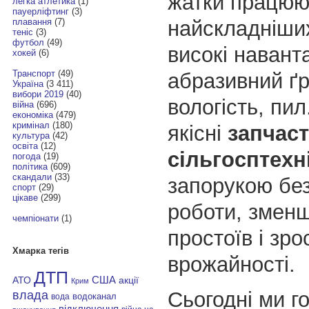
жатки працюю
легка атлетика
(1)
пауерліфтинг
(3)
найскладніши
плавання
(7)
теніс
(3)
футбол
(49)
високі навант
хокей
(6)
Транспорт
(49)
абразивний ґр
Україна
(3 411)
вибори 2019
(40)
вологість, пи
війна
(696)
економіка
(479)
кримінал
(180)
якісні
запчас
культура
(42)
освіта
(12)
сільгосптехн
погода
(19)
політика
(609)
скандали
(33)
запорукою без
спорт
(29)
цікаве
(299)
роботи, змен
чемпіонати
(1)
простоїв і зр
Хмарка тегів
врожайності.
ДТП
АТО
США
акції
Крим
Сьогодні ми г
влада
водоканал
вода
відключення