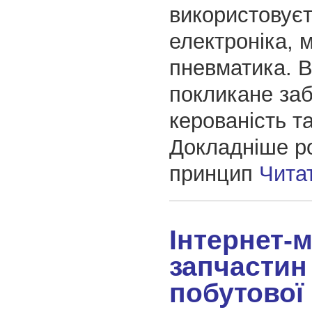
використовує
електроніка, 
пневматика. 
покликане за
керованість т
Докладніше р
принцип
Чита
Інтернет-
запчастин
побутової 