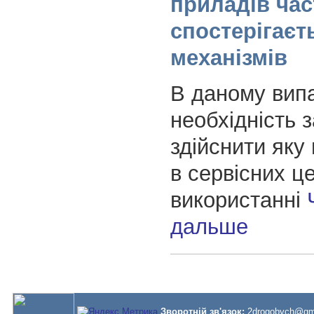
приладів час
спостерігаєт
механізмів
В даному вип
необхідність з
здійснити як
в сервісних ц
використанні
дальше
Зворотній зв'язок:
2drogobych@gm