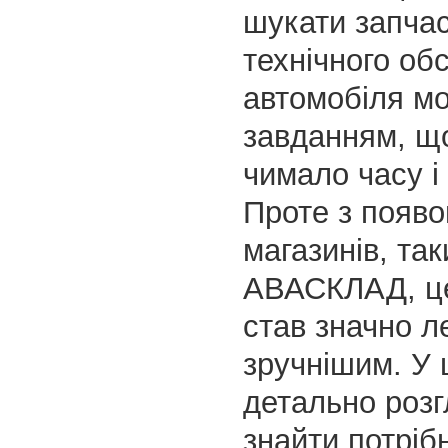
шукати запча
технічного об
автомобіля м
завданням, щ
чимало часу і
Проте з появо
магазинів, так
АВАСКЛАД, ц
став значно л
зручнішим. У ц
детально розг
знайти потріб