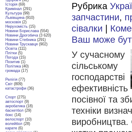
Рубрика
Укра
Історія
(69)
Кримінал
(291)
Культура
(99)
запчастини
,
п
Львівщина
(910)
московія
(2)
сівалки
|
Комен
Нерухомість
(15)
Новини Борислава
(554)
Новини Дрогобича
(3 620)
Ваш може бу
Новини Стебника
(291)
Новини Трускавця
(902)
Освіта
(111)
У сучасному
Плітки
(5)
Погода
(15)
Позитив
(1)
сільському
Політика
(40)
громада
(17)
господарстві
Релігія
(77)
Світ
(809)
ефективність
катастрофи
(36)
посівної та з
Спорт
(275)
автоспорт
(9)
акробатика
(18)
техніки визна
баскетбол
(29)
бокс
(14)
виробництва. 
велоспорт
(10)
волейбол
(28)
карате
(6)