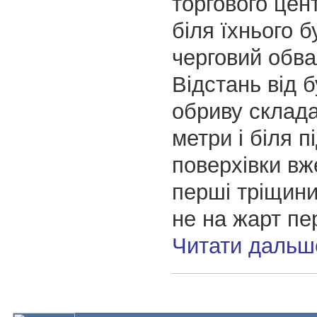
торгового цен
біля їхнього 
черговий обва
Відстань від 
обриву склада
метри і біля п
поверхівки вж
перші тріщин
не на жарт пе
Читати дальш