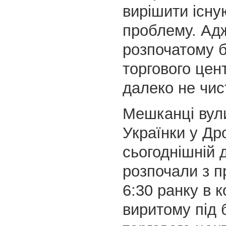
вирішити існу
проблему. Ад
розпочатому б
торгового цент
далеко не чис
Мешканці вули
Українки у Др
сьогоднішній 
розпочали з п
6:30 ранку в к
виритому під 