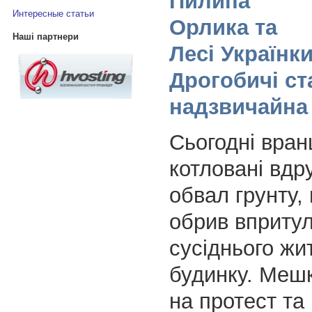
Пилипа
Интересные статьи
Орлика та
Наші партнери
Лесі Українки
Дрогобичі ст
надзвичайна 
Сьогодні вран
котловані вдр
обвал грунту,
обрив впритул
сусіднього жи
будинку. Меш
на протест та