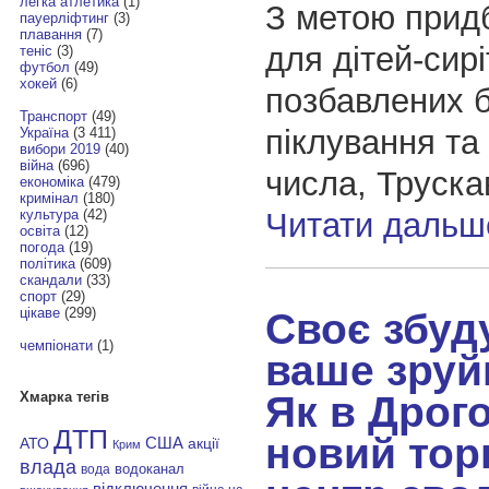
легка атлетика
(1)
З метою прид
пауерліфтинг
(3)
плавання
(7)
для дітей-сирі
теніс
(3)
футбол
(49)
хокей
(6)
позбавлених б
Транспорт
(49)
піклування та 
Україна
(3 411)
вибори 2019
(40)
війна
(696)
числа, Труска
економіка
(479)
кримінал
(180)
Читати дальш
культура
(42)
освіта
(12)
погода
(19)
політика
(609)
скандали
(33)
спорт
(29)
цікаве
(299)
Своє збуд
чемпіонати
(1)
ваше зруй
Як в Дрог
Хмарка тегів
ДТП
новий тор
АТО
США
акції
Крим
влада
водоканал
вода
відключення