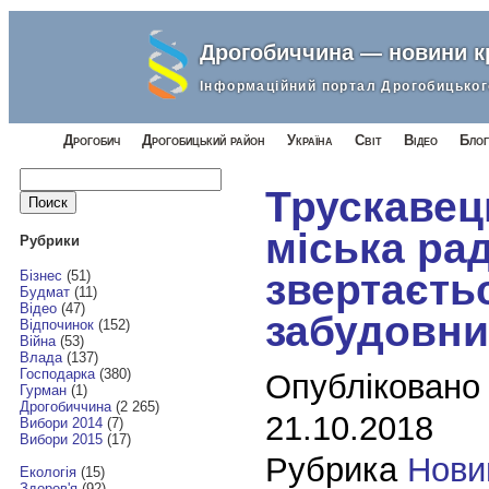
Дрогобиччина — новини 
Інформаційний портал Дрогобицьког
Дрогобич
Дрогобицький район
Україна
Світ
Відео
Блог
Найти:
Трускавец
міська ра
Рубрики
звертаєть
Бізнес
(51)
Будмат
(11)
Відео
(47)
забудовни
Відпочинок
(152)
Війна
(53)
Влада
(137)
Господарка
(380)
Опубліковано
Гурман
(1)
Дрогобиччина
(2 265)
21.10.2018
Вибори 2014
(7)
Вибори 2015
(17)
Рубрика
Нови
Екологія
(15)
Здоров'я
(92)