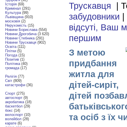
Трускавця
| Т
Історія
(69)
Кримінал
(291)
Культура
(99)
забудовники
|
Львівщина
(910)
московія
(2)
відсуті, Ваш 
Нерухомість
(15)
Новини Борислава
(554)
Новини Дрогобича
(3 620)
першим
Новини Стебника
(291)
Новини Трускавця
(902)
Освіта
(111)
З метою
Плітки
(5)
Погода
(15)
Позитив
(1)
придбання
Політика
(40)
громада
(17)
житла для
Релігія
(77)
Світ
(809)
дітей-сиріт,
катастрофи
(36)
дітей позбав
Спорт
(275)
автоспорт
(9)
акробатика
(18)
батьківськог
баскетбол
(29)
бокс
(14)
та осіб з їх ч
велоспорт
(10)
волейбол
(28)
карате
(6)