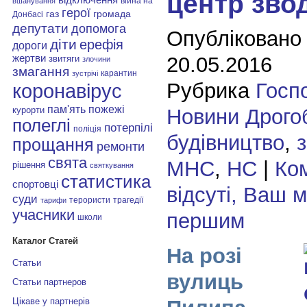
центр зво
війна на
вшанування
герої
газ
громада
Донбасі
депутати
допомога
Опубліковано
діти
ерефія
дороги
20.05.2016
жертви
звитяги
злочини
змагання
карантин
зустрічі
Рубрика
Госп
коронавірус
пам'ять
пожежі
Новини Дрого
курорти
полеглі
потерпілі
поліція
будівництво
,
прощання
ремонти
свята
МНС
,
НС
|
Ко
рішення
святкування
статистика
спортовці
відсуті, Ваш 
суди
терористи
трагедії
тарифи
учасники
першим
школи
Каталог Статей
На розі
Статьи
вулиць
Статьи партнеров
Цікаве у партнерів