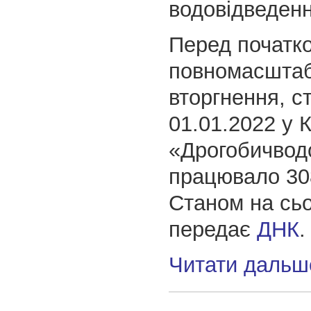
водовідведенн
Перед початк
повномасштаб
вторгнення, с
01.01.2022 у 
«Дрогобичвод
працювало 308
Станом на сьо
передає
ДНК
.
Читати дальш