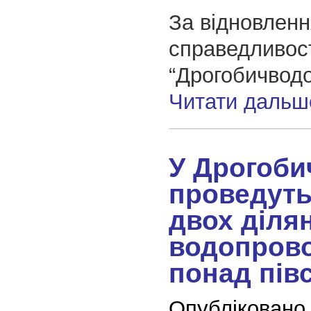
За відновлен
справедливос
“Дрогобичвод
Читати дальш
У Дрогоби
проведуть
двох діля
водопрово
понад півс
Опубліковано