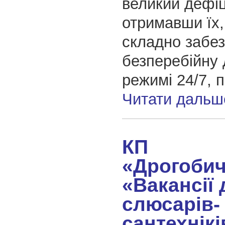
великий дефіц
отримавши їх,
складно забе
безперебійну 
режимі 24/7, 
Читати дальш
КП
«Дрогобич
«Вакансії 
слюсарів-
сантехнікі