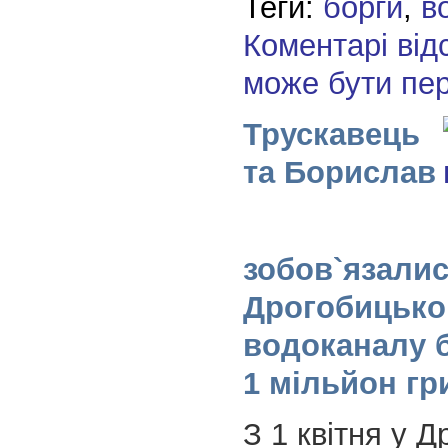
Теги:
борги
,
в
Коментарі від
може бути пе
Трускавець
та Борислав
зобов`язали
Дрогобицьк
водоканалу б
1 мільйон гр
З 1 квітня у Д