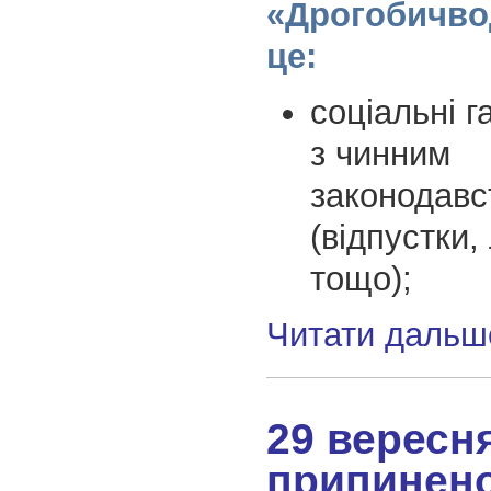
«Дрогобичво
це:
соціальні га
з чинним
законодавс
(відпустки,
тощо);
Читати дальш
29 вересн
припинен