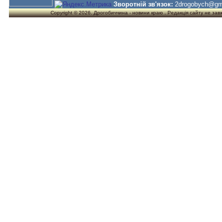
Зворотній зв'язок:
2drogobych@gm
Copyright © 2026. Дрогобиччина - новини краю . Редакція сайту не завжд