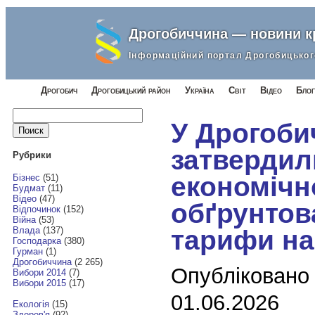
Дрогобиччина — новини 
Інформаційний портал Дрогобицьког
Дрогобич
Дрогобицький район
Україна
Світ
Відео
Блог
Найти:
У Дрогоби
затвердил
Рубрики
економічн
Бізнес
(51)
Будмат
(11)
Відео
(47)
обґрунтов
Відпочинок
(152)
Війна
(53)
тарифи на
Влада
(137)
Господарка
(380)
Гурман
(1)
Дрогобиччина
(2 265)
Опубліковано
Вибори 2014
(7)
Вибори 2015
(17)
01.06.2026
Екологія
(15)
Здоров'я
(92)