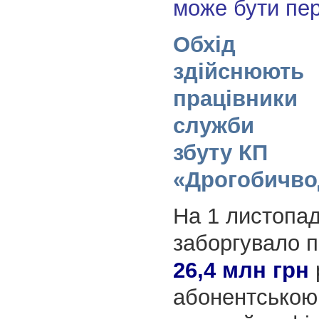
може бути пе
Обхід
здійснюють
працівники
служби
збуту КП
«Дрогобичво
На 1 листопа
заборгувало п
26,4 млн грн
абонентською