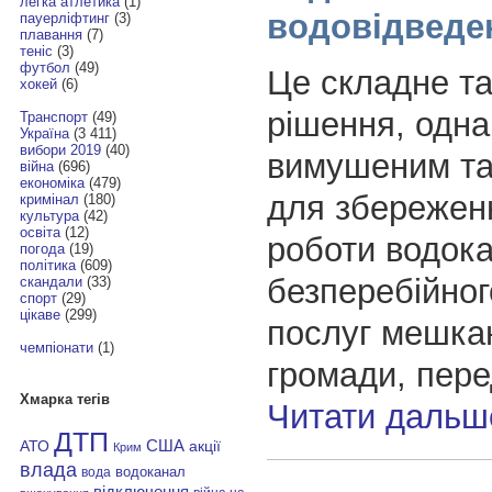
легка атлетика
(1)
водовідведе
пауерліфтинг
(3)
плавання
(7)
теніс
(3)
футбол
(49)
Це складне та
хокей
(6)
рішення, одна
Транспорт
(49)
Україна
(3 411)
вибори 2019
(40)
вимушеним та
війна
(696)
економіка
(479)
для збереженн
кримінал
(180)
культура
(42)
освіта
(12)
роботи водока
погода
(19)
політика
(609)
безперебійно
скандали
(33)
спорт
(29)
цікаве
(299)
послуг мешка
чемпіонати
(1)
громади, пер
Хмарка тегів
Читати дальш
ДТП
АТО
США
акції
Крим
влада
водоканал
вода
відключення