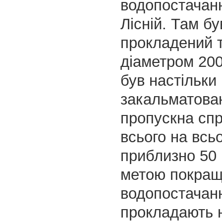
водопостачанн
Лісній. Там бу
прокладений 
діаметром 200
був настільки
закальматова
пропускна сп
всього на всь
приблизно 50 
метою покра
водопостачан
прокладають 