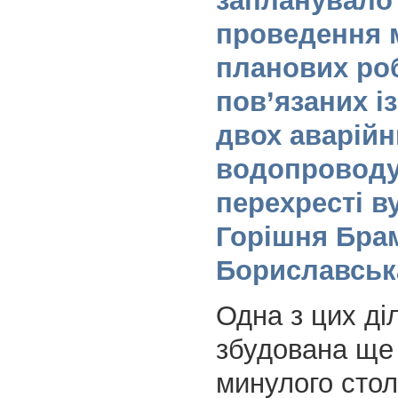
запланувало 
проведення 
планових роб
пов’язаних і
двох аварійн
водопроводу
перехресті в
Горішня Бра
Бориславськ
Одна з цих ді
збудована ще 
минулого столі