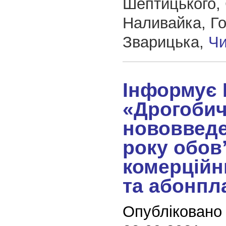
Шептицького, 
Наливайка, Г
Зварицька,
Чи
Інформує 
«Дрогобич
нововведе
року обов
комерційн
та абонпл
Опубліковано