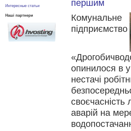
першим
Интересные статьи
Комунальне
Наші партнери
підприємство
«Дрогобичвод
опинилося в у
нестачі робітн
безпосереднь
своєчасність л
аварій на ме
водопостачан