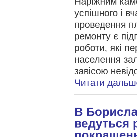
Наріжним кам
успішного і вч
проведення п
ремонту є підг
роботи, які п
населення за
завісою невід
Читати дальш
В Борисла
ведуться 
покращен