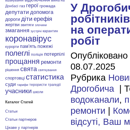
війна на
вшанування
У Дрогоби
герої
газ
громада
Донбасі
депутати
допомога
робітникі
діти
ерефія
дороги
жертви
звитяги
злочини
на операт
змагання
карантин
зустрічі
коронавірус
робіт
пам'ять
пожежі
курорти
полеглі
Опубліковано
потерпілі
поліція
прощання
ремонти
08.07.2025
свята
рішення
святкування
Рубрика
Нови
статистика
спортовці
суди
терористи
трагедії
тарифи
Дрогобича
| Т
учасники
школи
водоканали
,
п
Каталог Статей
ремонти
|
Ком
Статьи
відсуті, Ваш 
Статьи партнеров
Цікаве у партнерів