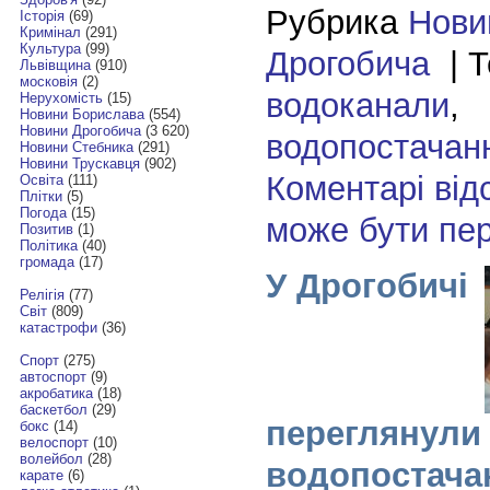
Рубрика
Нови
Історія
(69)
Кримінал
(291)
Культура
(99)
Дрогобича
| Т
Львівщина
(910)
московія
(2)
водоканали
,
Нерухомість
(15)
Новини Борислава
(554)
Новини Дрогобича
(3 620)
водопостачан
Новини Стебника
(291)
Новини Трускавця
(902)
Коментарі від
Освіта
(111)
Плітки
(5)
Погода
(15)
може бути пе
Позитив
(1)
Політика
(40)
громада
(17)
У Дрогобичі
Релігія
(77)
Світ
(809)
катастрофи
(36)
Спорт
(275)
автоспорт
(9)
акробатика
(18)
баскетбол
(29)
переглянули
бокс
(14)
велоспорт
(10)
волейбол
(28)
водопостача
карате
(6)