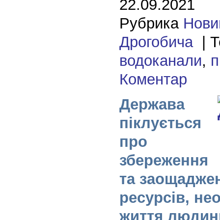
22.09.2021
Рубрика
Нови
Дрогобича
| Т
водоканали
,
п
Коментар
Держава
піклується
про
збереження
та заощадже
ресурсів, не
життя людин