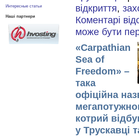
відкриття
,
зах
Интересные статьи
Наші партнери
Коментарі від
може бути пе
«Carpathian
Sea of
Freedom» –
така
офіційна наз
мегапотужног
котрий відб
у Трускавці т