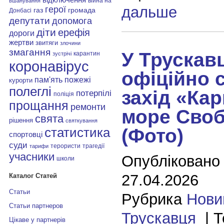
війна на
вшанування
дальше
герої
газ
громада
Донбасі
депутати
допомога
діти
ерефія
дороги
жертви
звитяги
злочини
змагання
У Трускавц
карантин
зустрічі
коронавірус
офіційно 
пам'ять
пожежі
курорти
полеглі
захід «Ка
потерпілі
поліція
прощання
ремонти
море Сво
свята
рішення
святкування
(Фото)
статистика
спортовці
суди
терористи
трагедії
тарифи
учасники
Опубліковано
школи
27.04.2026
Каталог Статей
Статьи
Рубрика
Нови
Статьи партнеров
Трускавця
| Т
Цікаве у партнерів