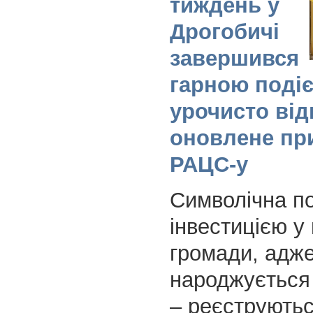
тиждень у
Дрогобичі
завершився
гарною подіє
урочисто ві
оновлене пр
РАЦС-у
Символічна по
інвестицією у
громади, адже
народжується і
– реєструютьс