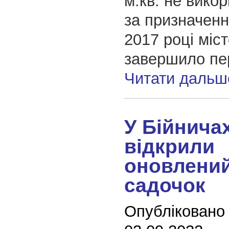
м.кв. не вико
за призначенн
2017 році міс
завершило пе
Читати дальш
У Бійнича
відкрили
оновлений
садочок
Опубліковано