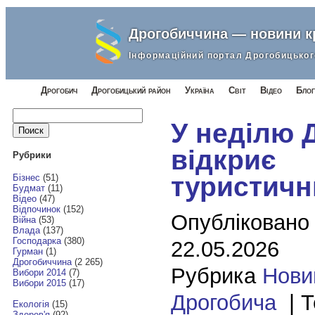
Дрогобиччина — новини 
Інформаційний портал Дрогобицьког
Дрогобич
Дрогобицький район
Україна
Світ
Відео
Блог
Найти:
У неділю 
відкриє
Рубрики
туристичн
Бізнес
(51)
Будмат
(11)
Відео
(47)
Відпочинок
(152)
Опубліковано
Війна
(53)
Влада
(137)
Господарка
(380)
22.05.2026
Гурман
(1)
Дрогобиччина
(2 265)
Рубрика
Нови
Вибори 2014
(7)
Вибори 2015
(17)
Дрогобича
| Т
Екологія
(15)
Здоров'я
(92)