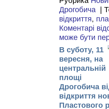
Рубрика
Нови
Дрогобича
| Т
відкриття
,
пла
Коментарі від
може бути пе
В суботу, 11
вересня, на
центральній
площі
Дрогобича в
відкриття но
Пластового 