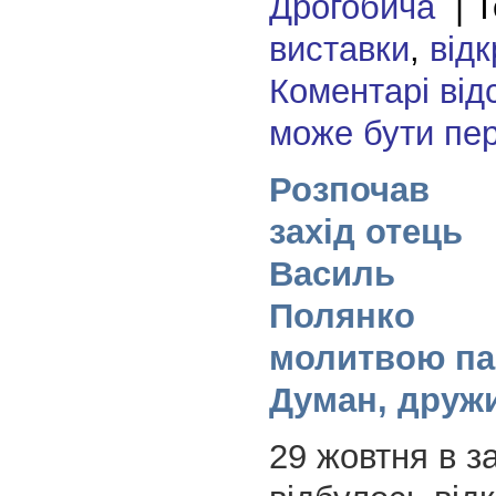
Дрогобича
| Т
виставки
,
відк
Коментарі від
може бути пе
Розпочав
захід отець
Василь
Полянко
молитвою пам
Думан, друж
29 жовтня в з