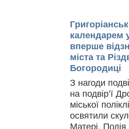
Григоріансь
календарем 
вперше відз
міста та Різ
Богородиці
З нагоди подв
на подвір’ї Др
міської полікл
освятили скул
Матері. Подія