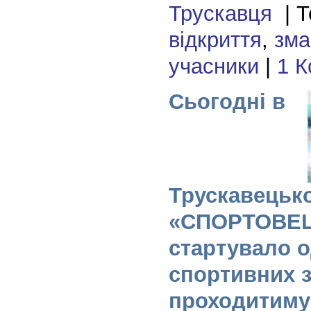
Трускавця
| Т
відкриття
,
зма
учасники
|
1 К
Сьогодні в
Трускавець
«СПОРТОВЕ
стартувало о
спортивних з
проходитиму