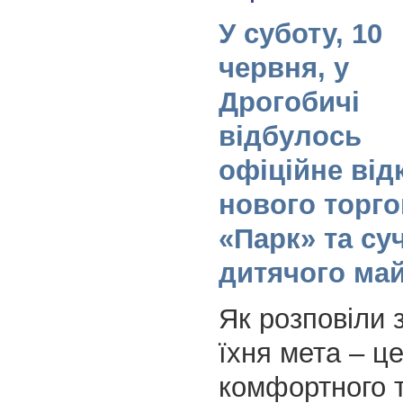
У суботу, 10
червня, у
Дрогобичі
відбулось
офіційне від
нового торго
«Парк» та су
дитячого ма
Як розповіли 
їхня мета – ц
комфортного 