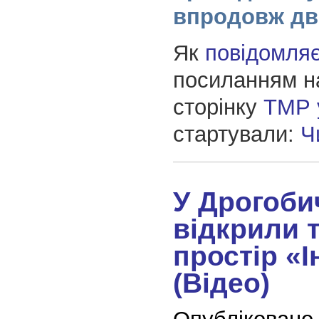
впродовж дв
Як
повідомля
посиланням н
сторінку
ТМР 
стартували:
Ч
У Дрогоби
відкрили 
простір «І
(Відео)