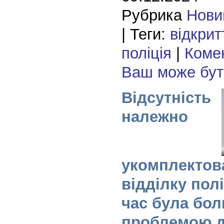
Рубрика
Нови
| Теги:
відкрит
поліція
|
Комен
Ваш може бу
Відсутність
належно
укомплектов
відділку пол
час була бо
проблемою д