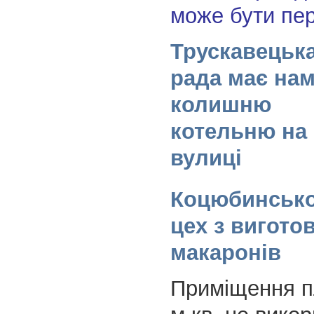
може бути пе
Трускавецька
рада має на
колишню
котельню на
вулиці
Коцюбинськог
цех з вигото
макаронів
Приміщення п