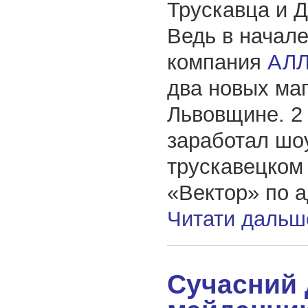
Трускавца и 
Ведь в начал
компания
АЛ
два новых маг
Львовщине. 2
заработал шо
трускавецком
«Вектор» по а
Читати дальш
Сучасний 