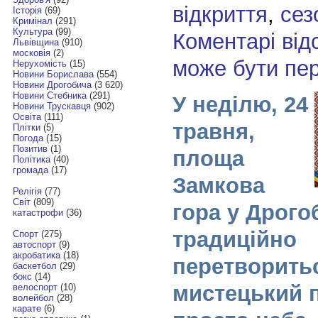
відкриття
,
сез
Історія
(69)
Кримінал
(291)
Культура
(99)
Коментарі від
Львівщина
(910)
московія
(2)
може бути пе
Нерухомість
(15)
Новини Борислава
(554)
Новини Дрогобича
(3 620)
Новини Стебника
(291)
У неділю, 24
Новини Трускавця
(902)
Освіта
(111)
травня,
Плітки
(5)
Погода
(15)
Позитив
(1)
площа
Політика
(40)
громада
(17)
Замкова
Релігія
(77)
Світ
(809)
гора у Дрого
катастрофи
(36)
традиційно
Спорт
(275)
автоспорт
(9)
акробатика
(18)
перетворить
баскетбол
(29)
бокс
(14)
мистецький 
велоспорт
(10)
волейбол
(28)
карате
(6)