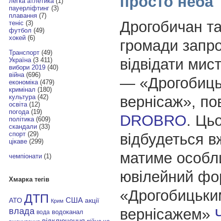
просто неба
легка атлетика
(1)
пауерліфтинг
(3)
плавання
(7)
Дрогобичан та
теніс
(3)
футбол
(49)
хокей
(6)
громади запр
Транспорт
(49)
відвідати мис
Україна
(3 411)
вибори 2019
(40)
війна
(696)
— «Дрогобиць
економіка
(479)
кримінал
(180)
вернісаж», по
культура
(42)
освіта
(12)
погода
(19)
DROBRO
. Цьо
політика
(609)
скандали
(33)
спорт
(29)
відбудеться в
цікаве
(299)
матиме особл
чемпіонати
(1)
ювілейний фо
Хмарка тегів
«Дрогобицьки
ДТП
АТО
США
акції
Крим
вернісажем»
влада
водоканал
вода
відключення