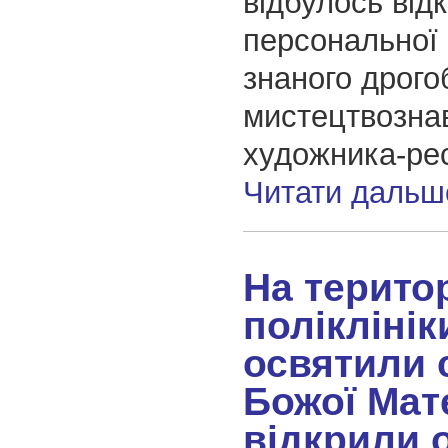
відбулось від
персональної 
знаного дрого
мистецтвозна
художника-ре
Читати дальш
На територ
поліклінік
освятили 
Божої Мате
відкрили 