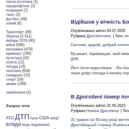
легка атлетика
(1)
пауерліфтинг
(3)
плавання
(7)
теніс
(3)
футбол
(49)
Відійшов у вічність 
хокей
(6)
Опубліковано admin 03.07.2025
Транспорт
(49)
Рубрика
Дрогобиччина
| Теги:
ві
Україна
(3 411)
вибори 2019
(40)
війна
(696)
Світлий, щирий, добрий хлопе
економіка
(479)
кримінал
(180)
Музикант, барабанщик, який вмі
культура
(42)
ДНК
.
освіта
(12)
погода
(19)
Його пісня недоспівана… Він піш
політика
(609)
лише добрі спогади й велику по
скандали
(33)
спорт
(29)
цікаве
(299)
чемпіонати
(1)
В Дрогобичі помер по
Опубліковано admin 31.05.2023
Хмарка тегів
Рубрика
Новини Дрогобича
| Тег
ДТП
АТО
США
акції
Крим
31 травня на 93-ому році житт
влада
Дрогобицької станиці Львівсь
водоканал
вода