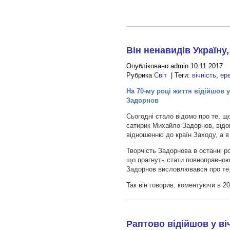
Він ненавидів Україну,
Опубліковано admin 10.11.2017
Рубрика
Світ
| Теги:
вічність
,
ер
На 70-му році життя відійшов
Задорнов
Сьогодні стало відомо про те, щ
сатирик Михайло Задорнов, відо
відношенню до країн Заходу, а в 
Творчість Задорнова в останні р
що прагнуть стати повноправно
Задорнов висловлювався про те,
Так він говорив, коментуючи в 2
Раптово відійшов у в