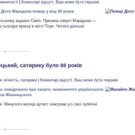
аменитості
|
Коментарі відсуті, Ваш може бути першим
Дієго Марадона помер у віці 60 років
инському виданні Clarin. Причина смерті Марадони —
сьогодні вранці в місті Тігре.
Читати дальше
ький, cатирику було 86 років
и:
вічність
,
сатирики
|
Коментарі відсуті, Ваш може бути першим
ь повідомило про смерть знаменитого українського
йла Жванецького
я. Минулого місяця артист скасував усі свої публічні