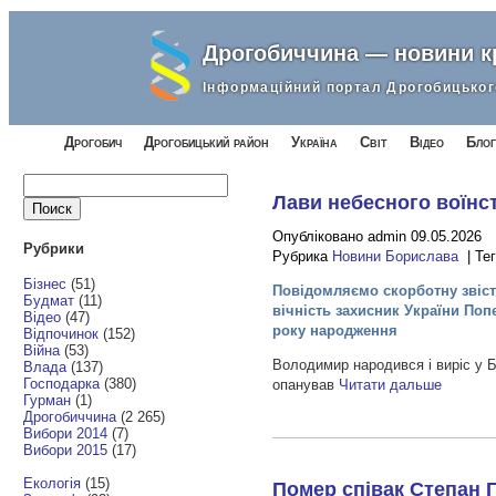
Дрогобиччина — новини 
Інформаційний портал Дрогобицьког
Дрогобич
Дрогобицький район
Україна
Світ
Відео
Блог
Найти:
Лави небесного воїн
Опубліковано admin 09.05.2026
Рубрики
Рубрика
Новини Борислава
| Те
Бізнес
(51)
Повідомляємо скорботну звістк
Будмат
(11)
вічність захисник України По
Відео
(47)
року народження
Відпочинок
(152)
Війна
(53)
Володимир народився і виріс у Б
Влада
(137)
Господарка
(380)
опанував
Читати дальше
Гурман
(1)
Дрогобиччина
(2 265)
Вибори 2014
(7)
Вибори 2015
(17)
Екологія
(15)
Помер співак Степан Г