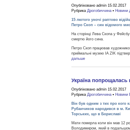
Опубліковано admin 15.02.2017
Рубрика
Дрогобиччина
•
Новини 
15 лютого уночі раптово відій
Петро Скоп – син відомого ми
На сторінці Лева Скопа у Фейсбу
смертю його сина.
Петро Скоп працював художником-
приймальні музею IA ZIK підтвер
дальше
Україна попрощалась 
Опубліковано admin 15.02.2017
Рубрика
Дрогобиччина
•
Новини 
Він був одним з тих про кого 
Рубанчиков народився в м. Киє
Торських, що в Бориславі
Мати померла коли він мав 12 ро
Володимиром, який в подальшом