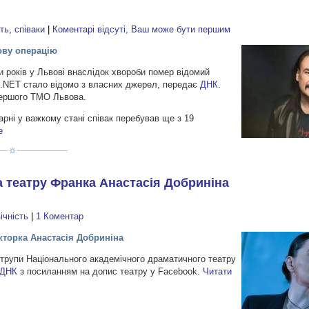
сть
,
співаки
|
Коментарі відсуті, Ваш може бути першим
ову операцію
-ти років у Львові внаслідок хвороби помер відомий
ID.NET стало відомо з власних джерел, передає
ДНК
.
 Першого ТМО Львова.
арні у важкому стані співак перебував ще з 19
е
а театру Франка Анастасія Добриніна
вічність
|
1 Коментар
кторка Анастасія Добриніна
 трупи Національного академічного драматичного театру
ДНК
з посиланням на допис театру у Facebook.
Читати