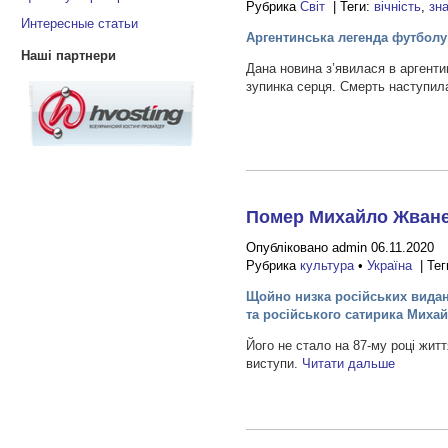
Рубрика
Світ
| Теги:
вічність
,
зн
Интересные статьи
Аргентинська легенда футболу 
Наші партнери
Дана новина з’явилася в аргент
зупинка серця. Смерть наступила 
Помер Михайло Жванец
Опубліковано admin 06.11.2020
Рубрика
культура
•
Україна
| Тег
Щойно низка російських видан
та російського сатирика Миха
Його не стало на 87-му році житт
виступи.
Читати дальше