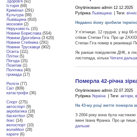
Здоров'я
(92)
Історія
(69)
Опубліковано admin 12.12.2025
Кримінал
(291)
Рубрика
Львівщина
| Теги:
вічні
Культура
(99)
Львівщина
(910)
Недавно йому зробили термін
московія
(2)
Нерухомість
(15)
У п’ятницю, 12 грудня, у віці 66
Новини Борислава
(554)
співак Степан Гіга. Про це ZAX
Новини Дрогобича
(3 620)
Новини Стебника
(291)
Степан Гіга помер в реанімації
Новини Трускавця
(902)
Освіта
(111)
Як раніше повідомляв ДНК, в лік
Плітки
(5)
листопада, кілька
Читати дальш
Погода
(15)
Позитив
(1)
Політика
(40)
громада
(17)
Померла 42-річна зірк
Релігія
(77)
Світ
(809)
Опубліковано admin 22.07.2025
катастрофи
(36)
Рубрика
Україна
| Теги:
актори
,
Спорт
(275)
На 43-му році життя померла а
автоспорт
(9)
акробатика
(18)
З 2004 року вона була частиною
баскетбол
(29)
бокс
(14)
імені Івана Франка. Про це пише
велоспорт
(10)
дальше
волейбол
(28)
карате
(6)