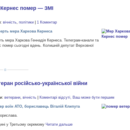
 Кернес помер — ЗМІ
и:
вічність
,
політики
|
1 Коментар
ерть мера Харкова Кернеса
ь мера Харкова Геннадія Кернеса. Телеграм-канали та
с помер сьогодні вдень. Колишній депутат Верховної
еран російсько-української війни
ги:
ветерани
,
вічність
|
Коментарі відсуті, Ваш може бути першим
ер воїн АТО, бориславець Віталій Клипута
Борислава.
щині у Третьому окремому
Читати дальше