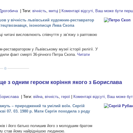
Дрогобича
| Теги:
вічність
,
митці
|
Коментарі відсуті, Ваш може бути пер
шов у вічність львівський художник-реставратор
стецтвознавця, іконописця Лева Скопа
ці читачі висловлюють співчуття у зв’язку з раптовою
реставратором у Львівському музеї історії релігії. У
дили факт смерті 36-річного Петра Скопа.
Читати
ще з одним героєм коріння якого з Борислава
Борислава
| Теги:
війна
,
вічність
,
герої
|
Коментарі відсуті, Ваш може бу
кажуть – природжений та умілий воїн. Сергій
ві 07. 03. 1980 р. Мати Сергія походила з роду
ків і його батько полишив його з молодшим братом
у став йому найріднішою людиною.