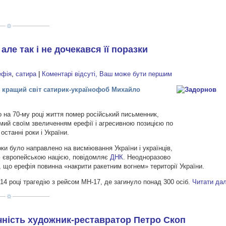
 але так і не дочекався її поразки
ефія
,
сатира
|
Коментарі відсуті, Ваш може бути першим
 у кращий світ сатирик-українофоб Михайло
о на 70-му році життя помер російський письменник,
мий своїм звеличенням ерефії і агресивною позицією по
останні роки і України.
оки було направлено на висміювання України і українців,
ю європейською нацією, повідомляє
ДНК
. Неодноразово
 що ерефія повинна «накрити ракетним вогнем» території України.
014 році трагедію з рейсом МН-17, де загинуло понад 300 осіб.
Читати да
ічність художник-реставратор Петро Скоп