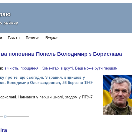
краю
о району
и
Гурман
Позитив
Будмат
ства поповнив Попель Володимир з Борислава
ги:
вічність
,
прощання
|
Коментарі відсуті, Ваш може бути першим
у про те, що сьогодні, 9 травня, відійшов у
пель Володимир Олександрович, 26 березня 1969
ориславі. Навчався у першій школі, згодом у ПТУ-7
іга