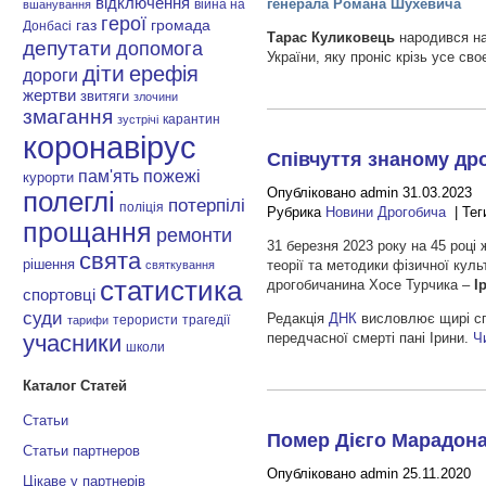
відключення
генерала Романа Шухевича
війна на
вшанування
герої
газ
громада
Донбасі
Тарас Куликовець
народився на
депутати
допомога
України, яку проніс крізь усе св
діти
ерефія
дороги
жертви
звитяги
злочини
змагання
карантин
зустрічі
коронавірус
Співчуття знаному др
пам'ять
пожежі
курорти
Опубліковано admin 31.03.2023
полеглі
потерпілі
поліція
Рубрика
Новини Дрогобича
| Тег
прощання
ремонти
31 березня 2023 року на 45 році
свята
рішення
теорії та методики фізичної куль
святкування
статистика
дрогобичанина Хосе Турчика –
І
спортовці
суди
Редакція
ДНК
висловлює щирі спі
терористи
трагедії
тарифи
передчасної смерті пані Ірини.
Ч
учасники
школи
Каталог Статей
Статьи
Помер Дієго Марадон
Статьи партнеров
Опубліковано admin 25.11.2020
Цікаве у партнерів