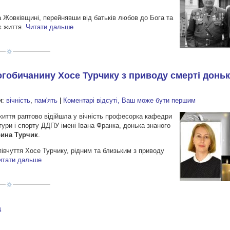
 Жовківщині, перейнявши від батьків любов до Бога та
оє життя.
Читати дальше
огобичанину Хосе Турчику з приводу смерті доньк
и:
вічність
,
пам'ять
|
Коментарі відсуті, Ваш може бути першим
 життя раптово відійшла у вічність професорка кафедри
тури і спорту ДДПУ імені Івана Франка, донька знаного
рина Турчик
.
вчуття Хосе Турчику, рідним та близьким з приводу
итати дальше
а