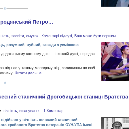
Бородянський Петро…
чність
,
засвіти
,
смуток
|
Коментарі відсуті, Ваш може бути першим
ць, розумний, чуйний, завжди з усмішкою
в додати ритму кожному дню — і кожній душі, передає
ов від нас у такому молодому віці, залишивши по собі
рожнечу.
Читати дальше
чесний станичний Дрогобицької станиці Братств
и:
вічність
,
вшанування
|
1 Коментар
я відійшов у вічність почесний станичний
кого крайового Братства ветеранів ОУН-УПА імені