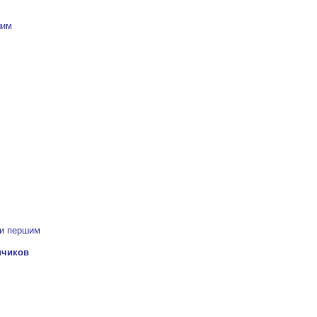
шим
ти першим