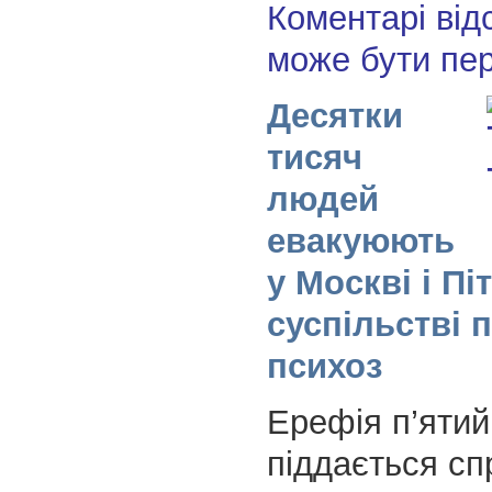
Коментарі від
може бути пе
Десятки
тисяч
людей
евакуюють
у Москві і Пі
суспільстві 
психоз
Ерефія п’ятий
піддається сп