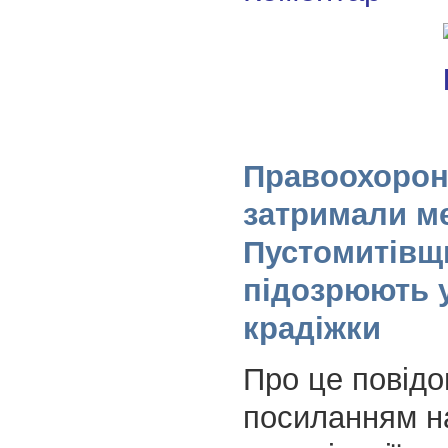
Правоохорон
затримали м
Пустомитівщ
підозрюють у
крадіжки
Про це повід
посиланням на