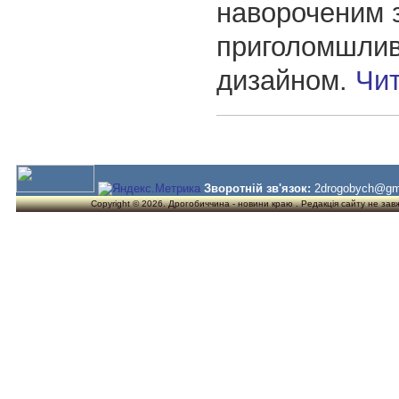
навороченим з
приголомшли
дизайном.
Чи
Зворотній зв'язок:
2drogobych@gm
Copyright © 2026. Дрогобиччина - новини краю . Редакція сайту не завжд