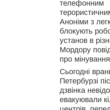
телефонним
терористични
Аноніми з лег
блокують робо
установ в різн
Мордору пові
про мінування
Сьогодні вранц
Петербурзі пі
дзвінка невід
евакуювали кі
центрів, пере