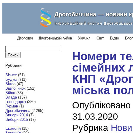
Дрогобиччина — новини 
Інформаційний портал Дрогобицьког
Дрогобич
Дрогобицький район
Україна
Світ
Відео
Блог
Найти:
Номери те
сімейних л
Рубрики
КНП «Дро
Бізнес
(51)
Будмат
(11)
Відео
(47)
міська пол
Відпочинок
(152)
Війна
(53)
Влада
(137)
Господарка
(380)
Опубліковано
Гурман
(1)
Дрогобиччина
(2 265)
31.03.2020
Вибори 2014
(7)
Вибори 2015
(17)
Рубрика
Нови
Екологія
(15)
Здоров'я
(92)