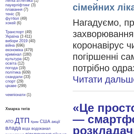
легка атлетика
(1)
сімейних лік
пауерліфтинг
(3)
плавання
(7)
теніс
(3)
футбол
(49)
Нагадуємо, пр
хокей
(6)
захворювання
Транспорт
(49)
Україна
(3 411)
вибори 2019
(40)
коронавірус ч
війна
(696)
економіка
(479)
погіршенні са
кримінал
(180)
культура
(42)
освіта
(12)
потрібно одра
погода
(19)
політика
(609)
Читати дальш
скандали
(33)
спорт
(29)
цікаве
(299)
чемпіонати
(1)
«Це прост
Хмарка тегів
— смартф
ДТП
АТО
США
акції
Крим
розкладач
влада
водоканал
вода
відключення