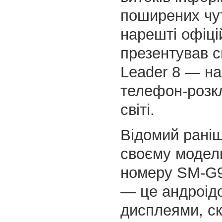
поширених чу
нарешті офіці
презентував с
Leader 8 — н
телефон-розк
світі.
Відомий раніш
своєму модел
номеру SM-G9
— це андроід
дисплеями, с