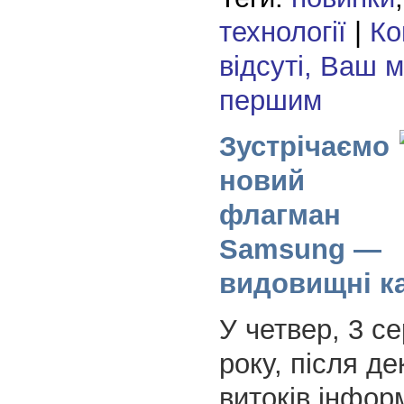
технології
|
Ко
відсуті, Ваш 
першим
Зустрічаємо
новий
флагман
Samsung —
видовищні к
У четвер, 3 с
року, після де
витоків інформ