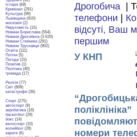
Дрогобича
| Т
Історія
(69)
Кримінал
(291)
Культура
(99)
телефони
|
Ко
Львівщина
(910)
московія
(2)
відсуті, Ваш 
Нерухомість
(15)
Новини Борислава
(554)
Новини Дрогобича
(3 620)
першим
Новини Стебника
(291)
Новини Трускавця
(902)
Освіта
(111)
У КНП
Плітки
(5)
Погода
(15)
Позитив
(1)
Політика
(40)
громада
(17)
Релігія
(77)
Світ
(809)
катастрофи
(36)
“Дрогобицьк
Спорт
(275)
автоспорт
(9)
поліклініка”
акробатика
(18)
баскетбол
(29)
повідомляют
бокс
(14)
велоспорт
(10)
волейбол
(28)
номери теле
карате
(6)