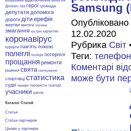
війна на
вшанування
Samsung (
герої
газ
громада
Донбасі
депутати
допомога
діти
ерефія
дороги
Опубліковано
жертви
звитяги
злочини
змагання
12.02.2020
карантин
зустрічі
коронавірус
Рубрика
Світ
пам'ять
пожежі
курорти
полеглі
Теги:
телефон
потерпілі
поліція
прощання
ремонти
Коментарі від
свята
рішення
святкування
може бути пе
статистика
спортовці
суди
терористи
трагедії
тарифи
учасники
школи
Каталог Статей
Статьи
Статьи партнеров
Цікаве у партнерів