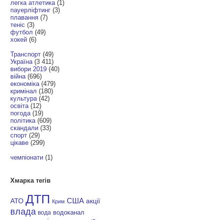
легка атлетика
(1)
пауерліфтинг
(3)
плавання
(7)
теніс
(3)
футбол
(49)
хокей
(6)
Транспорт
(49)
Україна
(3 411)
вибори 2019
(40)
війна
(696)
економіка
(479)
кримінал
(180)
культура
(42)
освіта
(12)
погода
(19)
політика
(609)
скандали
(33)
спорт
(29)
цікаве
(299)
чемпіонати
(1)
Хмарка тегів
ДТП
АТО
США
акції
Крим
влада
водоканал
вода