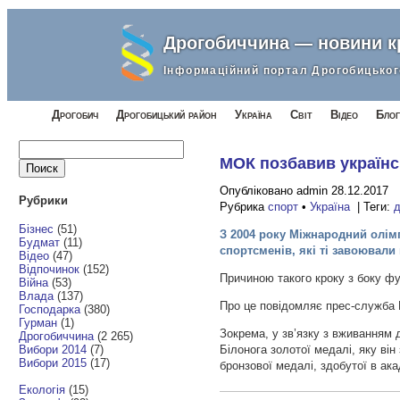
Дрогобиччина — новини 
Інформаційний портал Дрогобицьког
Дрогобич
Дрогобицький район
Україна
Світ
Відео
Блог
Найти:
МОК позбавив українс
Опубліковано admin 28.12.2017
Рубрики
Рубрика
спорт
•
Україна
| Теги:
д
Бізнес
(51)
З 2004 року Міжнародний олім
Будмат
(11)
спортсменів, які ті завоювали 
Відео
(47)
Відпочинок
(152)
Причиною такого кроку з боку фун
Війна
(53)
Влада
(137)
Про це повідомляє прес-служба М
Господарка
(380)
Гурман
(1)
Зокрема, у зв’язку з вживанням
Дрогобиччина
(2 265)
Вибори 2014
(7)
Білонога золотої медалі, яку ві
Вибори 2015
(17)
бронзової медалі, здобутої в ак
Екологія
(15)