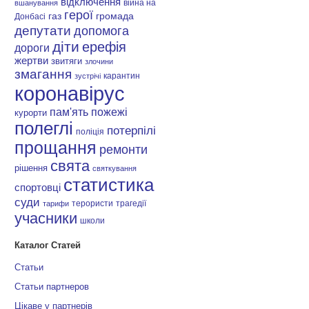
відключення
війна на
вшанування
герої
газ
громада
Донбасі
депутати
допомога
діти
ерефія
дороги
жертви
звитяги
злочини
змагання
карантин
зустрічі
коронавірус
пам'ять
пожежі
курорти
полеглі
потерпілі
поліція
прощання
ремонти
свята
рішення
святкування
статистика
спортовці
суди
терористи
трагедії
тарифи
учасники
школи
Каталог Статей
Статьи
Статьи партнеров
Цікаве у партнерів