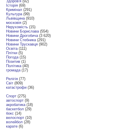
Здоров'я
(92)
Історія
(69)
Кримінал
(291)
Культура
(99)
Львівщина
(910)
московія
(2)
Нерухомість
(15)
Новини Борислава
(554)
Новини Дрогобича
(3 620)
Новини Стебника
(291)
Новини Трускавця
(902)
Освіта
(111)
Плітки
(5)
Погода
(15)
Позитив
(1)
Політика
(40)
громада
(17)
Релігія
(77)
Світ
(809)
катастрофи
(36)
Спорт
(275)
автоспорт
(9)
акробатика
(18)
баскетбол
(29)
бокс
(14)
велоспорт
(10)
волейбол
(28)
карате
(6)