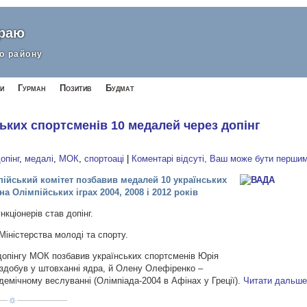
краю
о району
и
Гурман
Позитив
Будмат
ьких спортсменів 10 медалей через допінг
опінг
,
медалі
,
МОК
,
спортоаці
|
Коментарі відсуті, Ваш може бути перши
пійський комітет позбавив медалей 10 українських
на Олімпійських іграх 2004, 2008 і 2012 років
кціонерів став допінг.
іністерства молоді та спорту.
 допінгу МОК позбавив українських спортсменів Юрія
н здобув у штовханні ядра, й Олену Олефіренко –
адемічному веслуванні (Олімпіада-2004 в Афінах у Греції).
Читати дальш