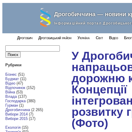
Дрогобиччина — новини 
Інформаційний портал Дрогобицьког
Дрогобич
Дрогобицький район
Україна
Світ
Відео
Блог
Найти:
У Дрогоби
напрацьо
Рубрики
дорожню 
Бізнес
(51)
Будмат
(11)
Відео
(47)
Концепції
Відпочинок
(152)
Війна
(53)
інтегрова
Влада
(137)
Господарка
(380)
Гурман
(1)
розвитку 
Дрогобиччина
(2 265)
Вибори 2014
(7)
Вибори 2015
(17)
(Фото)
Екологія
(15)
Здоров'я
(92)