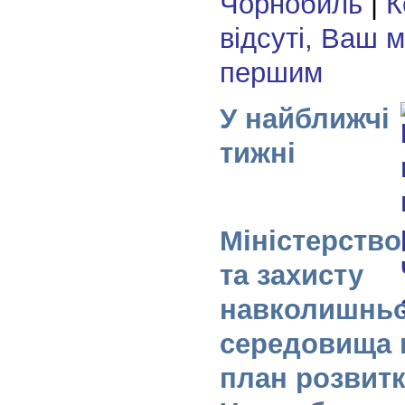
Чорнобиль
|
К
відсуті, Ваш 
першим
У найближчі
тижні
Міністерство
та захисту
навколишнь
середовища 
план розвит