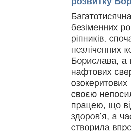
розвитку Бо
Багатотисячн
безіменних ро
ріпників, споч
незліченних к
Борислава, а 
нафтових свер
озокеритових
своєю непоси
працею, що в
здоров’я, а ча
створила впро