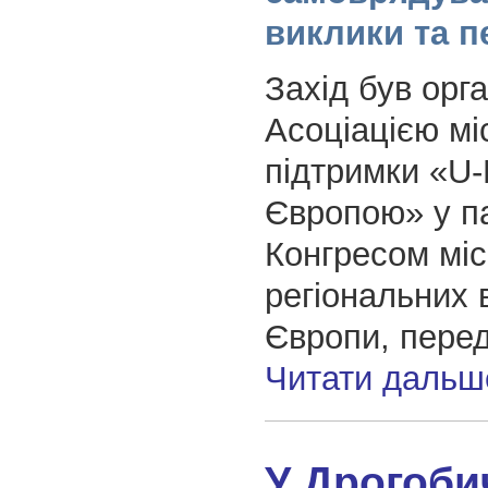
виклики та п
Захід був орг
Асоціацією мі
підтримки «U
Європою» у па
Конгресом міс
регіональних 
Європи, пере
Читати дальш
У Дрогобич