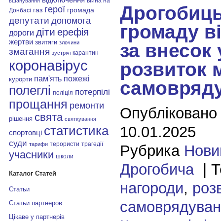
війна на
вшанування
Дрогобиц
герої
газ
громада
Донбасі
депутати
допомога
громаду в
діти
ерефія
дороги
жертви
звитяги
злочини
за внесок 
змагання
карантин
зустрічі
коронавірус
розвиток 
пам'ять
пожежі
курорти
самовряд
полеглі
потерпілі
поліція
прощання
ремонти
Опубліковано
свята
рішення
святкування
10.01.2025
статистика
спортовці
суди
терористи
трагедії
тарифи
Рубрика
Нови
учасники
школи
Дрогобича
| Т
Каталог Статей
нагороди
,
роз
Статьи
самоврядуван
Статьи партнеров
Цікаве у партнерів