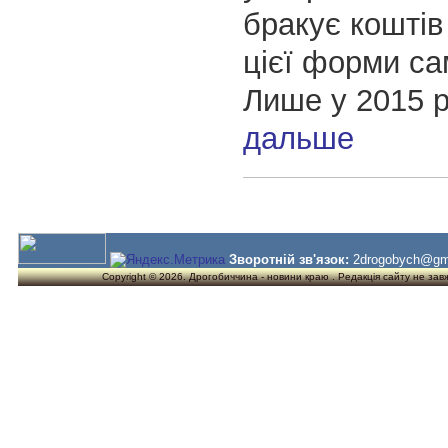
бракує коштів
цієї форми сам
Лише у 2015 
дальше
Зворотній зв'язок:
2drogobych@gm
Copyright © 2026. Дрогобиччина - новини краю . Редакція сайту не завжд