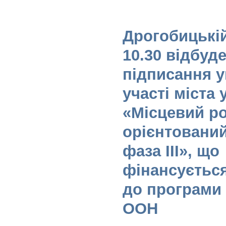
Дрогобицькій
10.30 відбуд
підписання 
участі міста 
«Місцевий ро
орієнтований
фаза III», що
фінансується
до програми
ООН