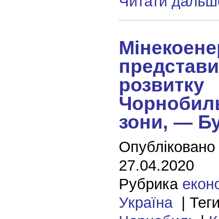
Читати дальш
Мінекоене
представи
розвитку
Чорнобил
зони, — Б
Опубліковано
27.04.2020
Рубрика
екон
Україна
| Тег