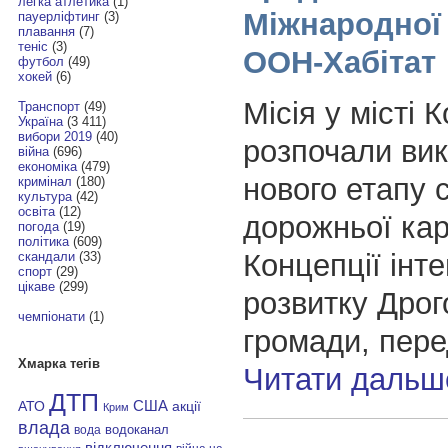
легка атлетика
(1)
Міжнародної 
пауерліфтинг
(3)
плавання
(7)
теніс
(3)
ООН-Хабітат
футбол
(49)
хокей
(6)
Місія у місті 
Транспорт
(49)
Україна
(3 411)
вибори 2019
(40)
розпочали ви
війна
(696)
економіка
(479)
нового етапу с
кримінал
(180)
культура
(42)
освіта
(12)
дорожньої кар
погода
(19)
політика
(609)
Концепції інт
скандали
(33)
спорт
(29)
цікаве
(299)
розвитку Дрог
чемпіонати
(1)
громади, пер
Хмарка тегів
Читати дальш
ДТП
АТО
США
акції
Крим
влада
водоканал
вода
відключення