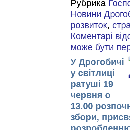
Рубрика
Госп
Новини Дрого
розвиток
,
стра
Коментарі від
може бути пе
У Дрогобичі
у світлиці
ратуші 19
червня о
13.00 розпоч
збори, присв
розробленню