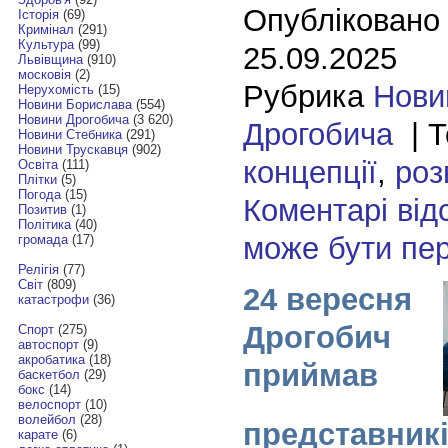
Опубліковано
Історія
(69)
Кримінал
(291)
Культура
(99)
25.09.2025
Львівщина
(910)
московія
(2)
Рубрика
Нови
Нерухомість
(15)
Новини Борислава
(554)
Новини Дрогобича
(3 620)
Дрогобича
| Т
Новини Стебника
(291)
Новини Трускавця
(902)
концепції
,
роз
Освіта
(111)
Плітки
(5)
Погода
(15)
Коментарі від
Позитив
(1)
Політика
(40)
може бути пе
громада
(17)
Релігія
(77)
Світ
(809)
24 вересня
катастрофи
(36)
Дрогобич
Спорт
(275)
автоспорт
(9)
акробатика
(18)
приймав
баскетбол
(29)
бокс
(14)
велоспорт
(10)
волейбол
(28)
представник
карате
(6)