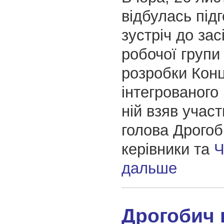
відбулась під
зустріч до зас
робочої групи
розробки Конц
інтегрованого 
ній взяв участ
голова Дрогоб
керівники та
Ч
дальше
Дрогобич 