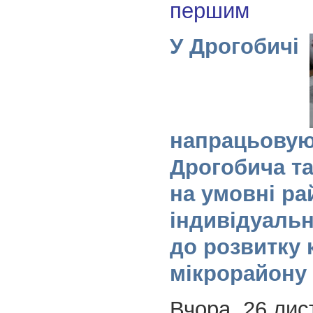
першим
У Дрогобичі
напрацьовую
Дрогобича та
на умовні ра
індивідуальн
до розвитку 
мікрорайону
Вчора, 26 лис