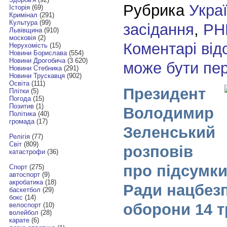
Рубрика
Укра
Історія
(69)
Кримінал
(291)
Культура
(99)
засідання
,
РН
Львівщина
(910)
московія
(2)
Коментарі від
Нерухомість
(15)
Новини Борислава
(554)
Новини Дрогобича
(3 620)
може бути пе
Новини Стебника
(291)
Новини Трускавця
(902)
Освіта
(111)
Президент
Плітки
(5)
Погода
(15)
Позитив
(1)
Володимир
Політика
(40)
громада
(17)
Зеленський
Релігія
(77)
Світ
(809)
розповів
катастрофи
(36)
про підсумки
Спорт
(275)
автоспорт
(9)
акробатика
(18)
Ради нацбезп
баскетбол
(29)
бокс
(14)
оборони 14 
велоспорт
(10)
волейбол
(28)
карате
(6)