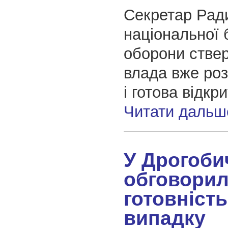
Секретар Рад
національної 
оборони стве
влада вже ро
і готова відкр
Читати дальш
У Дрогоби
обговори
готовність
випадку