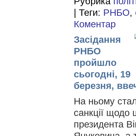
Рубрика
полі
| Теги:
РНБО
,
Коментар
Засідання
РНБО
пройшло
сьогодні, 19
березня, вве
На ньому стал
санкції щодо 
президента Ві
Януковича, а 