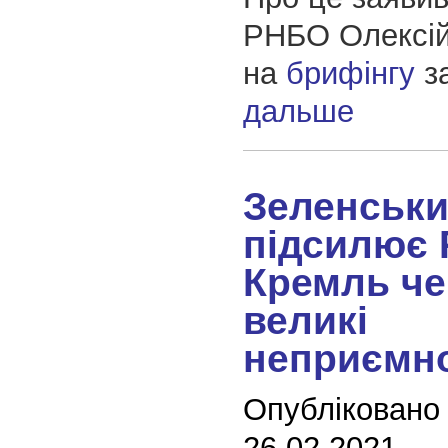
РНБО Олексій
на
брифінгу
з
дальше
Зеленськ
підсилює
Кремль ч
великі
неприємно
Опубліковано
26.02.2021