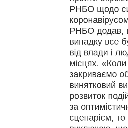
РНБО щодо си
коронавірусом
РНБО додав, 
випадку все б
від влади і л
місцях. «Коли
закриваємо об
винятковий ви
розвиток поді
за оптимістич
сценарієм, то 