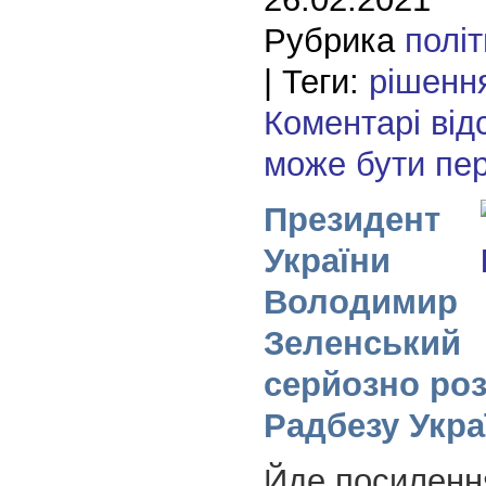
Рубрика
полі
| Теги:
рішенн
Коментарі від
може бути пе
Президент
України
Володимир
Зеленський
серйозно ро
Радбезу Укра
Йде посиленн