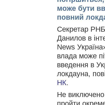
може бути в
повний локд
Секретар РНБ
Данилов в ін
News Україна
влада може пі
введення в Ук
локдауна, по
НК
.
Не виключено
пройти окреме