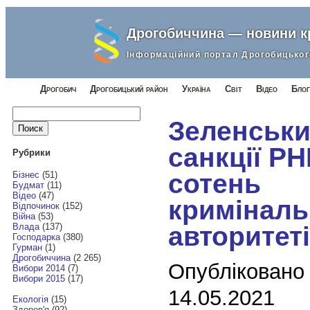
Дрогобиччина — новини 
Інформаційний портал Дрогобицьког
Дрогобич
Дрогобицький район
Україна
Світ
Відео
Блог
Найти:
Зеленськи
санкції Р
Рубрики
сотень
Бізнес
(51)
Будмат
(11)
Відео
(47)
криміналь
Відпочинок
(152)
Війна
(53)
авторитет
Влада
(137)
Господарка
(380)
Гурман
(1)
Дрогобиччина
(2 265)
Опубліковано
Вибори 2014
(7)
Вибори 2015
(17)
14.05.2021
Екологія
(15)
Здоров'я
(92)