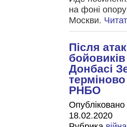
на фоні опору
Москви.
Чита
Після ата
бойовиків
Донбасі З
терміново
РНБО
Опубліковано
18.02.2020
Рубрика
війна