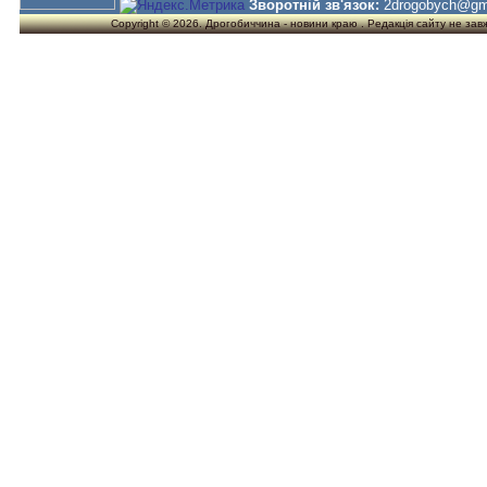
Зворотній зв'язок:
2drogobych@gm
Copyright © 2026. Дрогобиччина - новини краю . Редакція сайту не завжд