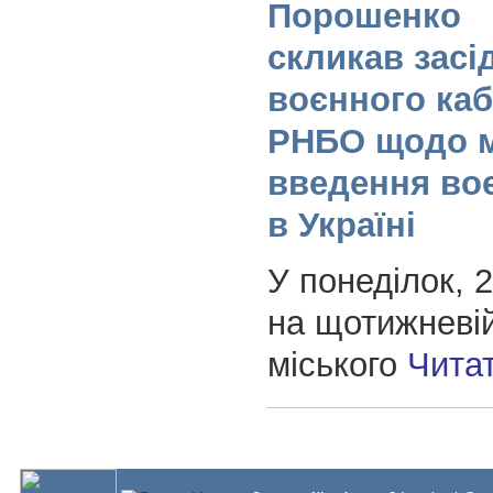
Порошенко
скликав засі
воєнного каб
РНБО щодо м
введення во
в Україні
У понеділок, 
на щотижневій
міського
Чита