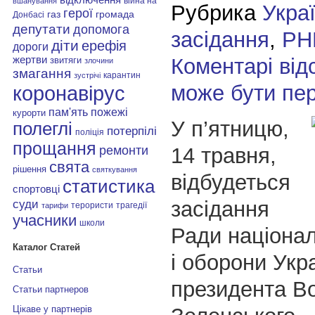
війна на
вшанування
Рубрика
Укра
герої
газ
громада
Донбасі
депутати
допомога
засідання
,
РН
діти
ерефія
дороги
Коментарі від
жертви
звитяги
злочини
змагання
карантин
зустрічі
може бути пе
коронавірус
пам'ять
пожежі
курорти
У п’ятницю,
полеглі
потерпілі
поліція
прощання
14 травня,
ремонти
свята
рішення
святкування
відбудеться
статистика
спортовці
засідання
суди
терористи
трагедії
тарифи
учасники
школи
Ради націонал
Каталог Статей
і оборони Укра
Статьи
президента В
Статьи партнеров
Цікаве у партнерів