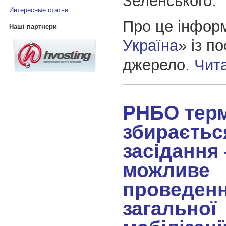
Зеленського.
Интересные статьи
Про це інфор
Наші партнери
Україна
» із п
джерело.
Чит
РНБО тер
збираєтьс
засідання
можливе
проведен
загальної