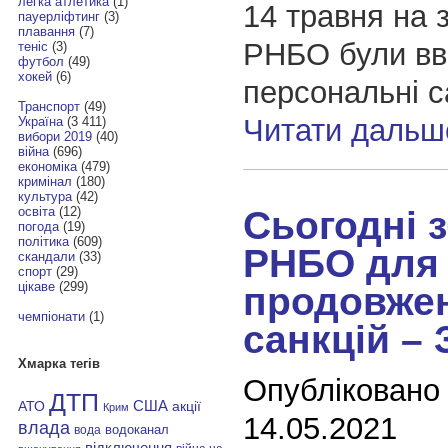
легка атлетика
(1)
14 травня на 
пауерліфтинг
(3)
плавання
(7)
РНБО були вв
теніс
(3)
футбол
(49)
хокей
(6)
персональні с
Транспорт
(49)
Читати дальш
Україна
(3 411)
вибори 2019
(40)
війна
(696)
економіка
(479)
кримінал
(180)
культура
(42)
Сьогодні 
освіта
(12)
погода
(19)
політика
(609)
РНБО для
скандали
(33)
спорт
(29)
цікаве
(299)
продовже
чемпіонати
(1)
санкцій – 
Хмарка тегів
Опубліковано
ДТП
АТО
США
акції
Крим
14.05.2021
влада
водоканал
вода
відключення