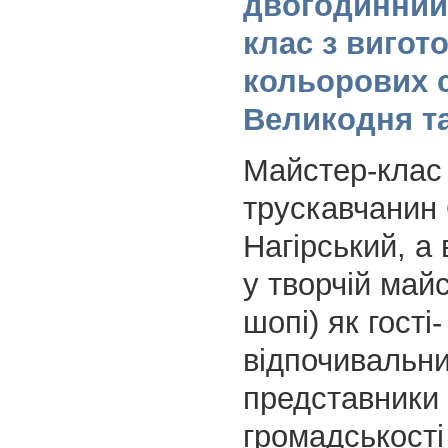
двогодинний
клас з вигот
кольорових с
Великодня т
Майстер-клас 
трускавчанин
Нагірський, а
у творчій майс
шопі) як гості-
відпочивальник
представники
громадськості