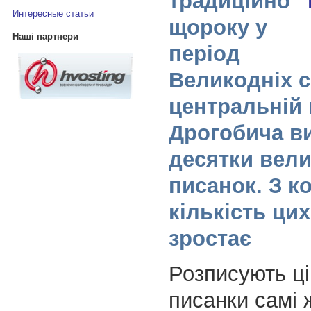
традиційно
Интересные статьи
щороку у
Наші партнери
період
Великодніх с
центральній
Дрогобича в
десятки вел
писанок. З 
кількість ци
зростає
Розписують ці
писанки самі 