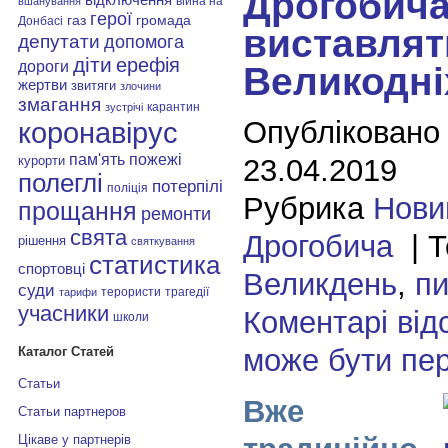
Дрогобич
війна на
вшанування
герої
газ
громада
Донбасі
виставлят
депутати
допомога
діти
ерефія
дороги
Великодні
жертви
звитяги
злочини
змагання
карантин
зустрічі
Опубліковано
коронавірус
пам'ять
пожежі
23.04.2019
курорти
полеглі
потерпілі
поліція
Рубрика
Нови
прощання
ремонти
свята
Дрогобича
| Т
рішення
святкування
статистика
спортовці
Великдень
,
пи
суди
терористи
трагедії
тарифи
учасники
Коментарі від
школи
може бути пе
Каталог Статей
Статьи
Вже
Статьи партнеров
Цікаве у партнерів