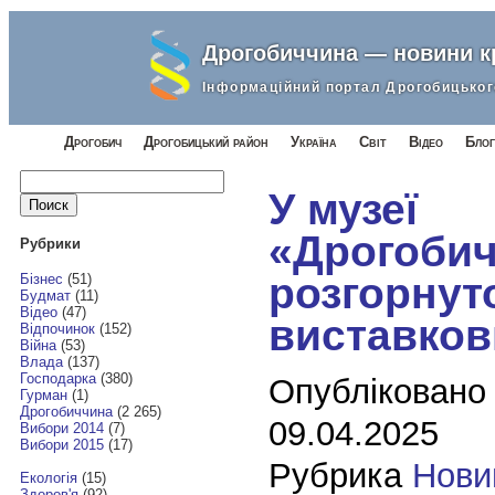
Дрогобиччина — новини 
Інформаційний портал Дрогобицьког
Дрогобич
Дрогобицький район
Україна
Світ
Відео
Блог
Найти:
У музеї
«Дрогоби
Рубрики
розгорнут
Бізнес
(51)
Будмат
(11)
Відео
(47)
виставков
Відпочинок
(152)
Війна
(53)
Влада
(137)
Господарка
(380)
Опубліковано
Гурман
(1)
Дрогобиччина
(2 265)
09.04.2025
Вибори 2014
(7)
Вибори 2015
(17)
Рубрика
Нови
Екологія
(15)
Здоров'я
(92)