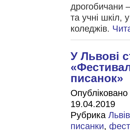
дрогобичани 
та учні шкіл, 
коледжів.
Чит
У Львові 
«Фестива
писанок»
Опубліковано
19.04.2019
Рубрика
Льві
писанки
,
фест