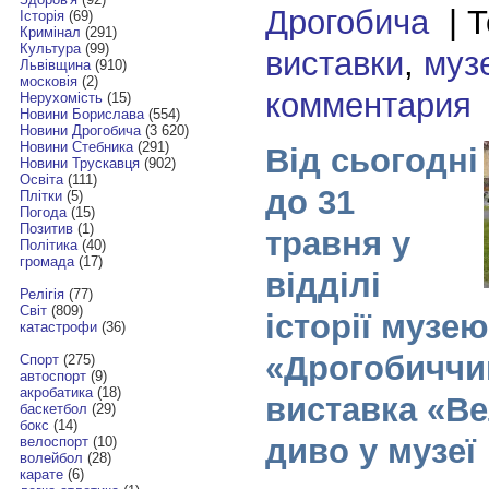
Дрогобича
| Т
Історія
(69)
Кримінал
(291)
Культура
(99)
виставки
,
муз
Львівщина
(910)
московія
(2)
комментария
Нерухомість
(15)
Новини Борислава
(554)
Новини Дрогобича
(3 620)
Новини Стебника
(291)
Від сьогодні
Новини Трускавця
(902)
Освіта
(111)
до 31
Плітки
(5)
Погода
(15)
Позитив
(1)
травня у
Політика
(40)
громада
(17)
відділі
Релігія
(77)
Світ
(809)
історії музею
катастрофи
(36)
«Дрогобиччи
Спорт
(275)
автоспорт
(9)
акробатика
(18)
виставка «В
баскетбол
(29)
бокс
(14)
диво у музеї
велоспорт
(10)
волейбол
(28)
карате
(6)