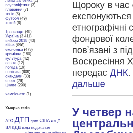
легка атлетика
(1)
Щороку в час 
пауерліфтинг
(3)
плавання
(7)
експонуються 
теніс
(3)
футбол
(49)
хокей
(6)
етнографічні 
Транспорт
(49)
фондової коле
Україна
(3 411)
вибори 2019
(40)
війна
(696)
повʼязані з пі
економіка
(479)
кримінал
(180)
Воскресіння Х
культура
(42)
освіта
(12)
погода
(19)
передає
ДНК
політика
(609)
скандали
(33)
спорт
(29)
дальше
цікаве
(299)
чемпіонати
(1)
У четвер н
Хмарка тегів
ДТП
центральн
АТО
США
акції
Крим
влада
водоканал
вода
відключення