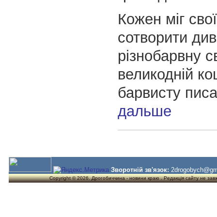
Кожен міг сво
сотворити див
різнобарвну св
великодній ко
барвисту писа
дальше
Зворотній зв'язок:
2drogobych@gm
Copyright © 2026. Дрогобиччина - новини краю . Редакція сайту не завжд