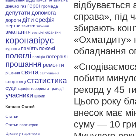
війна на
вшанування
відбувається 
герої
газ
громада
Донбасі
депутати
допомога
справа», під ч
діти
ерефія
дороги
збирають кош
жертви
звитяги
злочини
змагання
карантин
зустрічі
«Охматдиту» 
коронавірус
пам'ять
обладнання оп
пожежі
курорти
полеглі
потерпілі
поліція
прощання
«Сподіваємося
ремонти
свята
рішення
святкування
побити минул
статистика
спортовці
рекорд у 45 т
суди
терористи
трагедії
тарифи
учасники
школи
Цього року бл
Каталог Статей
внесок має мі
Статьи
суму — 10 гри
Статьи партнеров
Минулого рок
Цікаве у партнерів