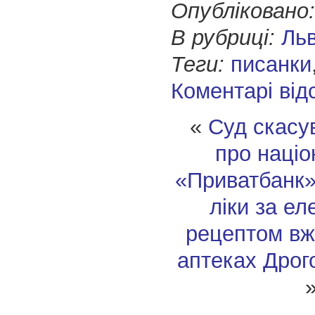
Опубліковано:
В рубриці:
Ль
Теги:
писанки
Коментарі від
«
Суд скасу
про націо
«Приватбанк
ліки за е
рецептом вж
аптеках Дрог