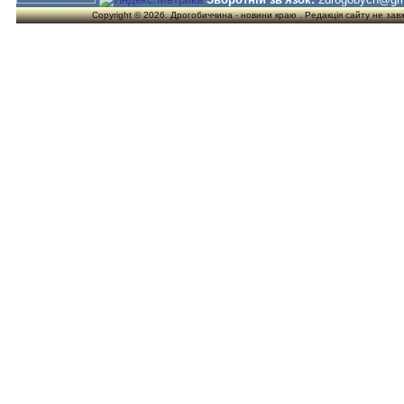
Copyright © 2026. Дрогобиччина - новини краю . Редакція сайту не завжд