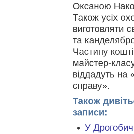
Оксаною Нако
Також усіх ох
виготовляти с
та канделябров
Частину коштів
майстер-класу
віддадуть на 
справу».
Також дивіть
записи:
У Дрогобич