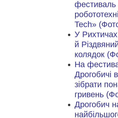
фестиваль
робототехні
Tech» (Фот
У Рихтичах
й Різдвяни
колядок (Ф
На фестива
Дрогобичі 
зібрати по
гривень (Ф
Дрогобич н
найбільшог