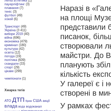
легка атлетика
(1)
пауерліфтинг
(3)
Наразі в «Гал
плавання
(7)
теніс
(3)
на площі Музе
футбол
(49)
хокей
(6)
представили 
Транспорт
(49)
Україна
(3 411)
вибори 2019
(40)
писанок, більш
війна
(696)
економіка
(479)
створювали ль
кримінал
(180)
культура
(42)
освіта
(12)
майстри. До 
погода
(19)
політика
(609)
планують збі
скандали
(33)
спорт
(29)
цікаве
(299)
кількість експ
чемпіонати
(1)
У галереї є і н
Хмарка тегів
створені в мин
ДТП
АТО
США
акції
Крим
У рамках фес
влада
водоканал
вода
відключення