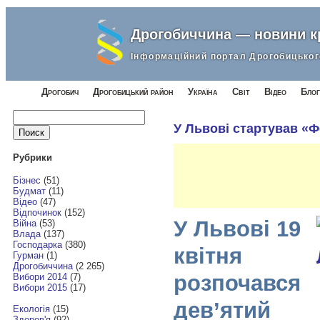
Дрогобиччина — новини 
Інформаційний портал Дрогобицьког
Дрогобич
Дрогобицький район
Україна
Світ
Відео
Блог
Найти:
У Львові стартував «
Рубрики
Бізнес
(51)
Будмат
(11)
Відео
(47)
Відпочинок
(152)
У Львові 19
Війна
(53)
Влада
(137)
Господарка
(380)
квітня
Гурман
(1)
Дрогобиччина
(2 265)
розпочався
Вибори 2014
(7)
Вибори 2015
(17)
дев’ятий
Екологія
(15)
Здоров'я
(92)