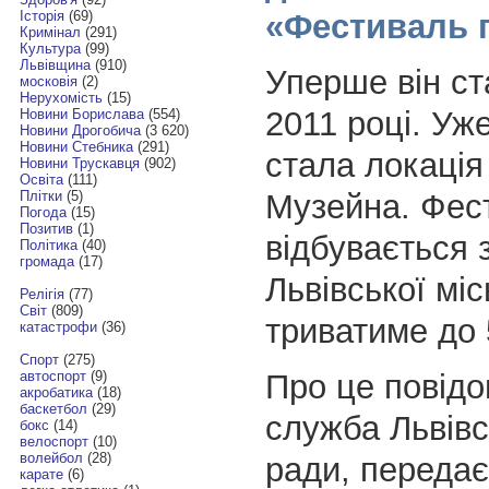
«Фестиваль 
Історія
(69)
Кримінал
(291)
Культура
(99)
Львівщина
(910)
Уперше він ст
московія
(2)
Нерухомість
(15)
2011 році. Уж
Новини Борислава
(554)
Новини Дрогобича
(3 620)
Новини Стебника
(291)
стала локаці
Новини Трускавця
(902)
Освіта
(111)
Музейна. Фес
Плітки
(5)
Погода
(15)
Позитив
(1)
відбувається 
Політика
(40)
громада
(17)
Львівської міс
Релігія
(77)
Світ
(809)
триватиме до 
катастрофи
(36)
Спорт
(275)
Про це повідо
автоспорт
(9)
акробатика
(18)
баскетбол
(29)
служба Львівс
бокс
(14)
велоспорт
(10)
волейбол
(28)
ради, переда
карате
(6)