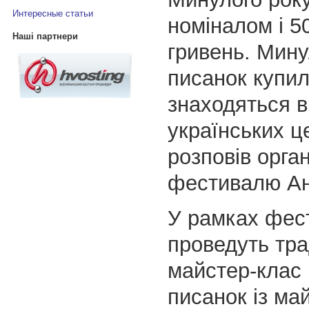
Интересные статьи
номіналом і 50,
Наші партнери
гривень. Мину
писанок купил
знаходяться в
українських ц
розповів орган
фестивалю Ан
У рамках фес
проведуть тр
майстер-клас 
писанок із ма