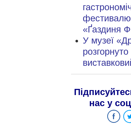
гастрономі
фестивалю 
«Ґаздиня Ф
У музеї «Д
розгорнуто
виставкови
Підписуйтес
нас у со