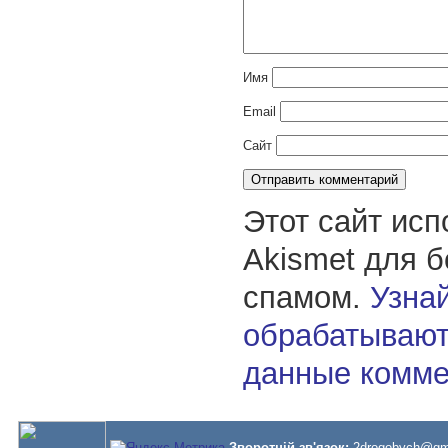
Имя
Email
Сайт
Этот сайт исп
Akismet для 
спамом.
Узнай
обрабатывают
данные комме
Зворотній зв'язок:
2drogobych@gm