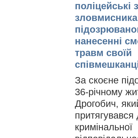
поліцейські 
зловмисника
підозрювано
нанесенні с
травм своїй
співмешканц
За скоєне під
36-річному жи
Дрогобич, яки
притягувався 
кримінальної