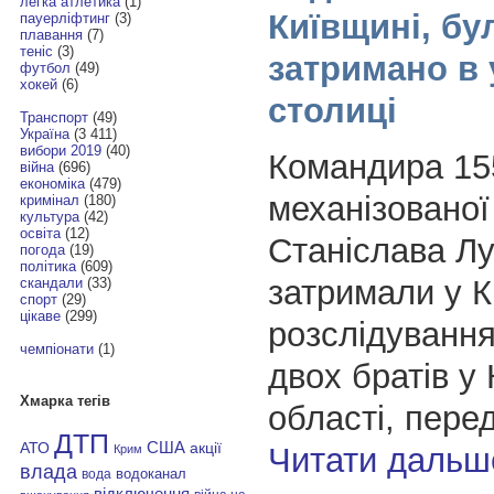
легка атлетика
(1)
Київщині, бу
пауерліфтинг
(3)
плавання
(7)
теніс
(3)
затримано в 
футбол
(49)
хокей
(6)
столиці
Транспорт
(49)
Україна
(3 411)
вибори 2019
(40)
Командира 155
війна
(696)
економіка
(479)
механізованої
кримінал
(180)
культура
(42)
освіта
(12)
Станіслава Л
погода
(19)
політика
(609)
затримали у К
скандали
(33)
спорт
(29)
цікаве
(299)
розслідування
чемпіонати
(1)
двох братів у 
Хмарка тегів
області, пере
ДТП
АТО
США
акції
Читати дальш
Крим
влада
водоканал
вода
відключення