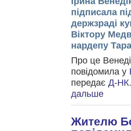
Ірина Венеді
підписала пі
держзраді ку
Віктору Медв
нардепу Тара
Про це Венеді
повідомила у
передає
Д-НК
дальше
Жителю Б