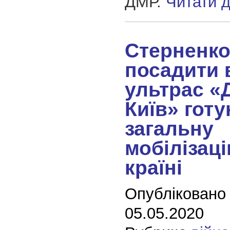
ДМР.
Читати 
Стерненко
посадити 
ультрас «
Київ» гот
загальну
мобілізаці
країні
Опубліковано
05.05.2020