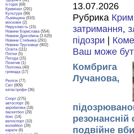
13.07.2026
Історія
(69)
Кримінал
(291)
Культура
(99)
Рубрика
Крим
Львівщина
(910)
московія
(2)
затримання
,
з
Нерухомість
(15)
Новини Борислава
(554)
Новини Дрогобича
(3 620)
підозри
|
Комен
Новини Стебника
(291)
Новини Трускавця
(902)
Ваш може бу
Освіта
(111)
Плітки
(5)
Погода
(15)
Позитив
(1)
Комбрига
Політика
(40)
громада
(17)
Лучанова,
Релігія
(77)
Світ
(809)
катастрофи
(36)
Спорт
(275)
автоспорт
(9)
підозрювано
акробатика
(18)
баскетбол
(29)
резонансній 
бокс
(14)
велоспорт
(10)
волейбол
(28)
подвійне вби
карате
(6)