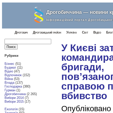
Дрогобиччина — новини 
Інформаційний портал Дрогобицьког
Дрогобич
Дрогобицький район
Україна
Світ
Відео
Блог
Найти:
У Києві з
командира
Рубрики
бригади,
Бізнес
(51)
Будмат
(11)
Відео
(47)
пов’язаног
Відпочинок
(152)
Війна
(53)
справою 
Влада
(137)
Господарка
(380)
Гурман
(1)
вбивство
Дрогобиччина
(2 265)
Вибори 2014
(7)
Вибори 2015
(17)
Опубліковано
Екологія
(15)
Здоров'я
(92)