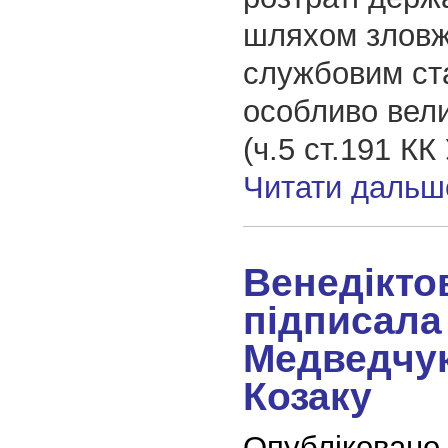
шляхом злов
службовим ст
особливо вели
(ч.5 ст.191 КК
Читати дальш
Венедікто
підписала
Медведчук
Козаку
Опубліковано