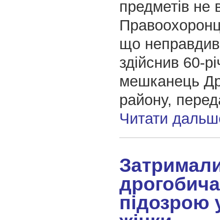
предметів не 
Правоохоронц
що неправдив
здійснив 60-р
мешканець Др
району, пере
Читати дальш
Затримал
дрогобича
підозрою 