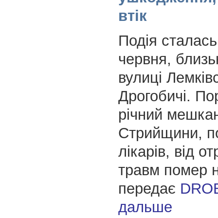
втік
Подія сталась 
червня, близь
вулиці Лемківс
Дрогобичі. По
річний мешка
Стрийщини, п
лікарів, від о
травм помер н
передає
DRO
дальше