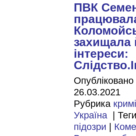
ПВК Семе
працювал
Коломойсь
захищала 
інтереси:
Слідство.
Опубліковано
26.03.2021
Рубрика
крим
Україна
| Тег
підозри
|
Комен