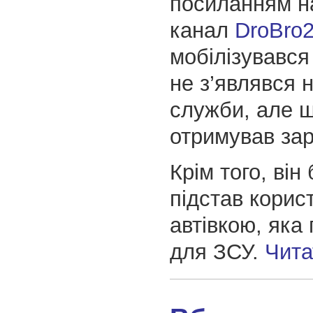
посиланням н
канал
DroBro
мобілізувався 
не з’являвся н
служби, але 
отримував зар
Крім того, він
підстав корис
автівкою, яка
для ЗСУ.
Чита