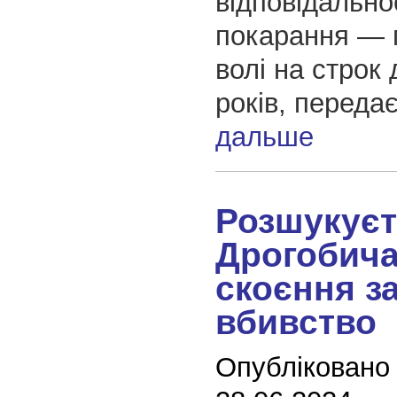
відповідально
покарання — 
волі на строк
років, переда
дальше
Розшукує
Дрогобича
скоєння з
вбивство
Опубліковано