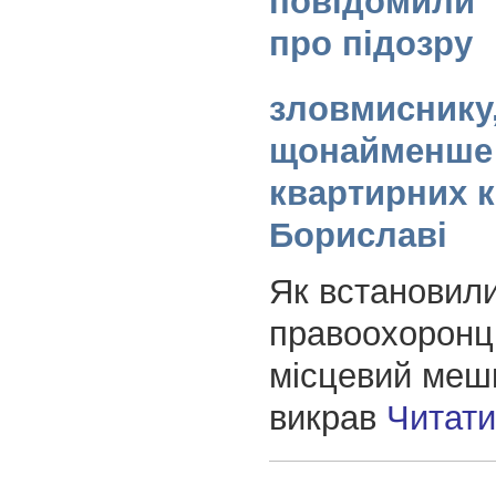
повідомили
про підозру
зловмиснику,
щонайменше
квартирних к
Бориславі
Як встановил
правоохоронці
місцевий меш
викрав
Читат