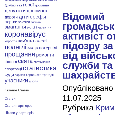
війна на
вшанування
герої
газ
громада
Донбасі
депутати
допомога
Відомий
діти
ерефія
дороги
жертви
звитяги
злочини
громадськ
змагання
карантин
зустрічі
коронавірус
активіст 
пам'ять
пожежі
курорти
підозру з
полеглі
потерпілі
поліція
від військ
прощання
ремонти
свята
служби та
рішення
святкування
статистика
спортовці
шахрайст
суди
терористи
трагедії
тарифи
учасники
школи
Опубліковано
Каталог Статей
11.07.2025
Статьи
Рубрика
Крим
Статьи партнеров
Цікаве у партнерів