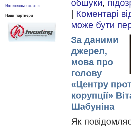
обшуки
,
підоз
Интересные статьи
|
Коментарі ві
Наші партнери
може бути пе
За даними
джерел,
мова про
голову
«Центру прот
корупції» Віт
Шабуніна
Як повідомля