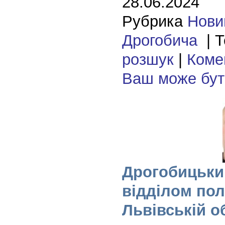
28.06.2024
Рубрика
Нови
Дрогобича
| Т
розшук
|
Комен
Ваш може бу
Дрогобицьки
відділом пол
Львівській о