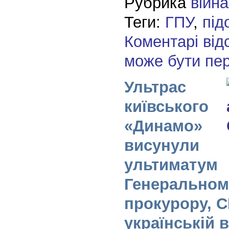
Рубрика
війна
Теги:
ГПУ
,
під
Коментарі від
може бути пе
Ультрас
київського
«Динамо»
висунули
ультиматум
Генеральном
прокурору, С
українській 