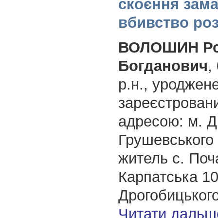
скоєння зама
вбивство ро
ВОЛОШИН Р
Богданович
,
р.н., уроджен
зареєстрован
адресою: м. Д
Грушевського 
житель с. Поча
Карпатська 10
Дрогобицького
Читати дальш