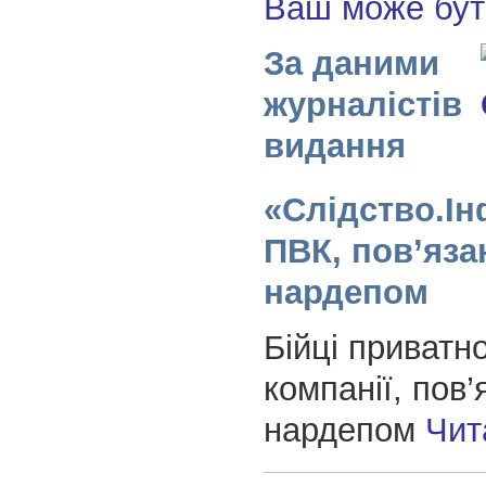
Ваш може бу
За даними
журналістів
видання
«Слідство.Ін
ПВК, пов’язан
нардепом
Бійці приватно
компанії, пов’
нардепом
Чит