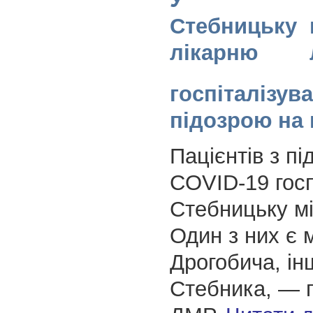
Стебницьку
лікарню
госпіталізув
підозрою на 
Пацієнтів з п
COVID-19 госп
Стебницьку мі
Один з них є
Дрогобича, і
Стебника, — 