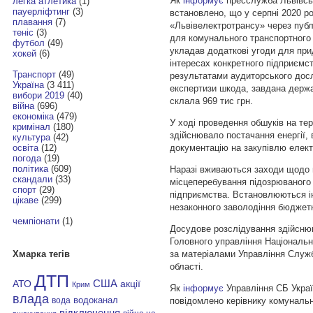
Як
інформує
пресслужба Львівськ
легка атлетика
(1)
пауерліфтинг
(3)
встановлено, що у серпні 2020 р
плавання
(7)
«Львівелектротрансу» через публі
теніс
(3)
для комунального транспортного 
футбол
(49)
укладав додаткові угоди для при
хокей
(6)
інтересах конкретного підприємст
Транспорт
(49)
результатами аудиторського досл
Україна
(3 411)
експертизи шкода, завдана держав
вибори 2019
(40)
склала 969 тис грн.
війна
(696)
економіка
(479)
У ході проведення обшуків на тер
кримінал
(180)
здійснювало постачання енергії,
культура
(42)
документацію на закупівлю електр
освіта
(12)
погода
(19)
політика
(609)
Наразі вживаються заходи щодо
скандали
(33)
місцеперебування підозрюваного
спорт
(29)
підприємства. Встановлюються ін
цікаве
(299)
незаконного заволодіння бюджет
чемпіонати
(1)
Досудове розслідування здійснюю
Головного управління Національної
за матеріалами Управління Служб
Хмарка тегів
області.
ДТП
АТО
США
акції
Крим
Як
інформує
Управління СБ Україн
влада
повідомлено керівнику комунальн
водоканал
вода
відключення