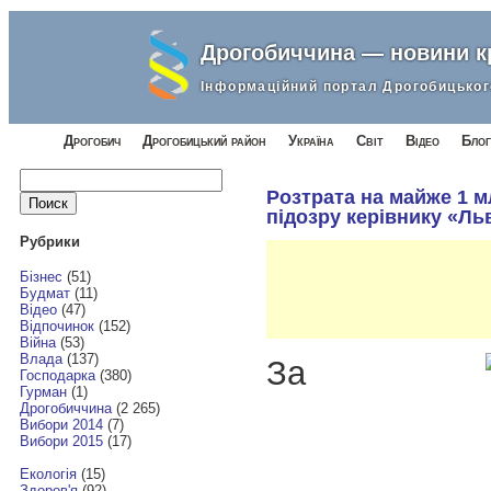
Дрогобиччина — новини 
Інформаційний портал Дрогобицьког
Дрогобич
Дрогобицький район
Україна
Світ
Відео
Блог
Найти:
Розтрата на майже 1 м
підозру керівнику «Ль
Рубрики
Бізнес
(51)
Будмат
(11)
Відео
(47)
Відпочинок
(152)
Війна
(53)
Влада
(137)
За
Господарка
(380)
Гурман
(1)
Дрогобиччина
(2 265)
Вибори 2014
(7)
Вибори 2015
(17)
Екологія
(15)
Здоров'я
(92)