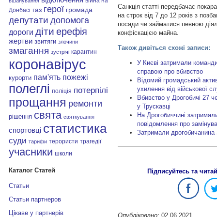
війна на
вшанування
Санкція статті передбачає покара
герої
газ
громада
Донбасі
на строк від 7 до 12 років з поз
депутати
допомога
посади чи займатися певною діяль
діти
ерефія
дороги
конфіскацією майна.
жертви
звитяги
злочини
Також дивіться схожі записи:
змагання
карантин
зустрічі
коронавірус
У Києві затримали командир
справою про вбивство
пам'ять
пожежі
курорти
Відомий громадський актив
полеглі
ухилення від військової с
потерпілі
поліція
Вбивство у Дрогобичі 27 ч
прощання
ремонти
у Трускавці
свята
На Дрогобиччині затримали
рішення
святкування
повідомлення про замінув
статистика
спортовці
Затримали дрогобичанина з
суди
терористи
трагедії
тарифи
учасники
школи
Каталог Статей
Підписуйтесь та чита
Статьи
Статьи партнеров
Цікаве у партнерів
Опубліковано:
02.06.2021