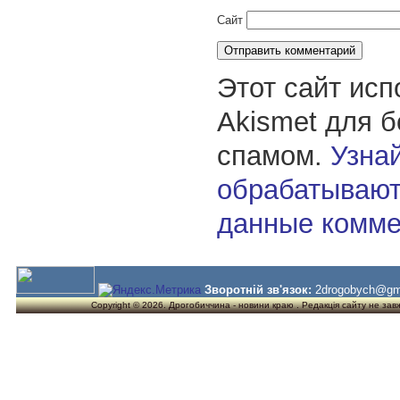
Сайт
Этот сайт исп
Akismet для 
спамом.
Узнай
обрабатывают
данные комме
Зворотній зв'язок:
2drogobych@gm
Copyright © 2026. Дрогобиччина - новини краю . Редакція сайту не завжд