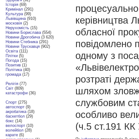
Історія
(69)
процесуально
Кримінал
(291)
Культура
(99)
керівництва Л
Львівщина
(910)
московія
(2)
Нерухомість
(15)
обласної прок
Новини Борислава
(554)
Новини Дрогобича
(3 620)
повідомлено п
Новини Стебника
(291)
Новини Трускавця
(902)
Освіта
(111)
одному з поса
Плітки
(5)
Погода
(15)
«Львівелектро
Позитив
(1)
Політика
(40)
громада
(17)
розтраті держ
Релігія
(77)
шляхом злов
Світ
(809)
катастрофи
(36)
службовим ст
Спорт
(275)
автоспорт
(9)
особливо вели
акробатика
(18)
баскетбол
(29)
бокс
(14)
(ч.5 ст.191 КК
велоспорт
(10)
волейбол
(28)
карате
(6)