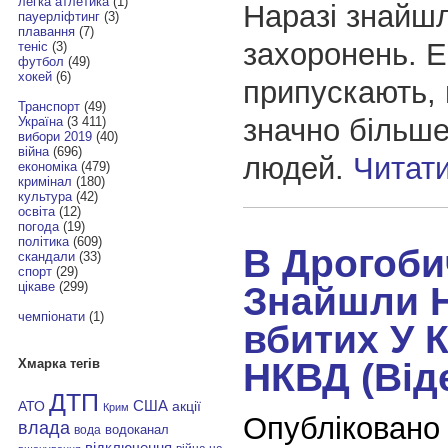
легка атлетика
(1)
Наразі знайшл
пауерліфтинг
(3)
плавання
(7)
захоронень. Е
теніс
(3)
футбол
(49)
хокей
(6)
припускають,
Транспорт
(49)
значно більше
Україна
(3 411)
вибори 2019
(40)
війна
(696)
людей.
Читат
економіка
(479)
кримінал
(180)
культура
(42)
освіта
(12)
погода
(19)
політика
(609)
В Дрогоби
скандали
(33)
спорт
(29)
цікаве
(299)
Знайшли Н
чемпіонати
(1)
вбитих У 
НКВД (Від
Хмарка тегів
ДТП
АТО
США
акції
Крим
Опубліковано
влада
водоканал
вода
відключення