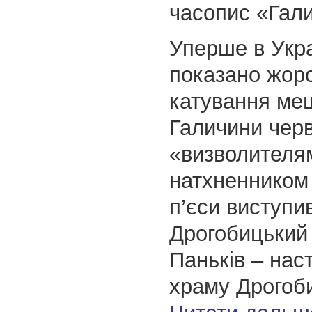
часопис «Гали
Уперше в Укра
показано жор
катування ме
Галичини чер
«визволителя
натхненником
п’єси виступи
Дрогобицький 
Паньків – нас
храму Дрогоб