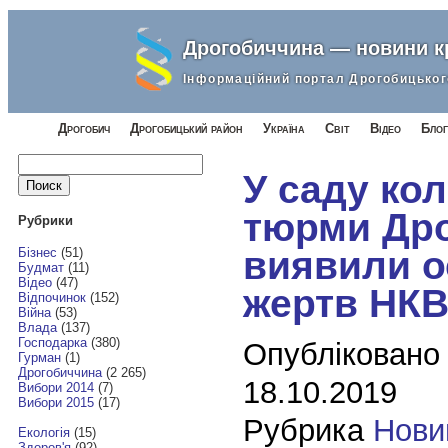
Дрогобиччина — новини 
Інформаційний портал Дрогобицьког
Дрогобич
Дрогобицький район
Україна
Світ
Відео
Блог
Найти:
У саду ко
тюрми Др
Рубрики
виявили о
Бізнес
(51)
Будмат
(11)
Відео
(47)
жертв НКВ
Відпочинок
(152)
Війна
(53)
Влада
(137)
Господарка
(380)
Опубліковано
Гурман
(1)
Дрогобиччина
(2 265)
18.10.2019
Вибори 2014
(7)
Вибори 2015
(17)
Рубрика
Нови
Екологія
(15)
Здоров'я
(92)