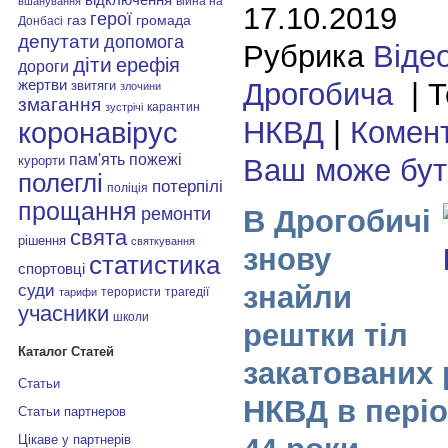
війна на
вшанування
17.10.2019
герої
газ
громада
Донбасі
депутати
допомога
Рубрика
Віде
діти
ерефія
дороги
Дрогобича
| Т
жертви
звитяги
злочини
змагання
карантин
зустрічі
НКВД
|
Комент
коронавірус
пам'ять
пожежі
Ваш може бу
курорти
полеглі
потерпілі
поліція
прощання
В Дрогобичі
ремонти
свята
рішення
святкування
знову
статистика
спортовці
знайли
суди
терористи
трагедії
тарифи
учасники
школи
рештки тіл
Каталог Статей
закатованих
Статьи
НКВД в періо
Статьи партнеров
Цікаве у партнерів