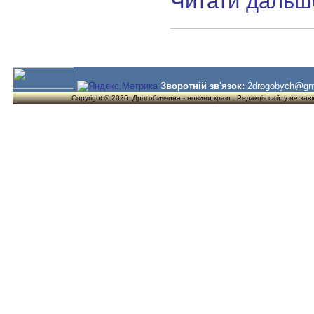
Читати дальш
Зворотній зв'язок:
2drogobych@gm
Copyright © 2026. Дрогобиччина - новини краю . Редакція сайту не завжд