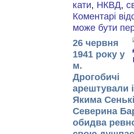
кати
,
НКВД
,
с
Коментарі від
може бути пе
26 червня
1941 року у
м.
Дрогобичі
арештували 
Якима Сенькі
Северина Ба
обидва ревн
свою душпас