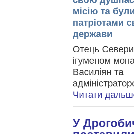
місію та бу
патріотами с
держави
Отець Севери
ігуменом мона
Василіян та
адміністратор
Читати дальш
У Дрогоби