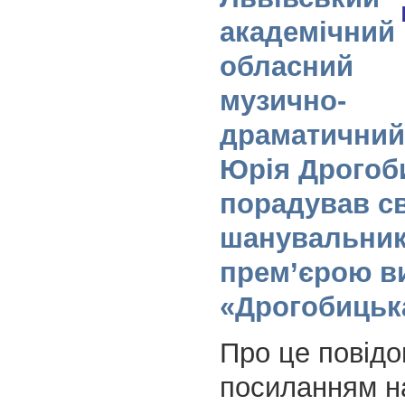
академічний
обласний
музично-
драматичний 
Юрія Дрогоб
порадував св
шанувальник
прем’єрою в
«Дрогобицьк
Про це повід
посиланням н