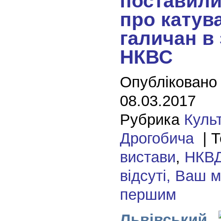
поставили
про катув
галичан в 
НКВС
Опубліковано
08.03.2017
Рубрика
Куль
Дрогобича
| Т
вистави
,
НКВ
відсуті, Ваш 
першим
Львівський