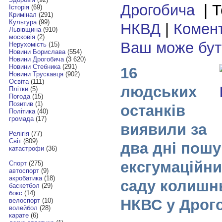
Дрогобича
| Т
Історія
(69)
Кримінал
(291)
Культура
(99)
НКВД
|
Комент
Львівщина
(910)
московія
(2)
Ваш може бу
Нерухомість
(15)
Новини Борислава
(554)
Новини Дрогобича
(3 620)
Новини Стебника
(291)
16
Новини Трускавця
(902)
Освіта
(111)
людських
Плітки
(5)
Погода
(15)
Позитив
(1)
останків
Політика
(40)
громада
(17)
виявили за
Релігія
(77)
Світ
(809)
два дні пошу
катастрофи
(36)
ексгумаційни
Спорт
(275)
автоспорт
(9)
акробатика
(18)
саду колишн
баскетбол
(29)
бокс
(14)
НКВС у Дрог
велоспорт
(10)
волейбол
(28)
карате
(6)