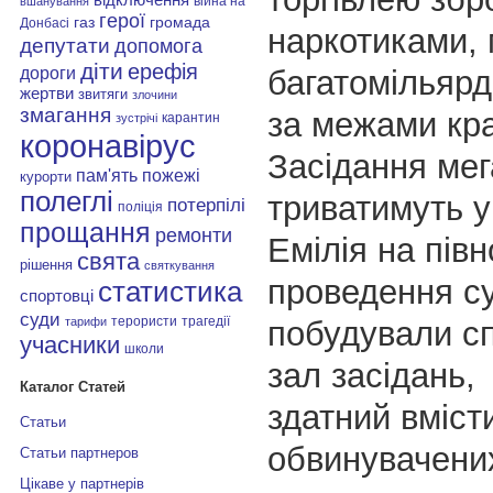
війна на
вшанування
герої
газ
громада
Донбасі
наркотиками,
депутати
допомога
діти
ерефія
дороги
багатомільярд
жертви
звитяги
злочини
змагання
за межами кра
карантин
зустрічі
коронавірус
Засідання ме
пам'ять
пожежі
курорти
полеглі
триватимуть у
потерпілі
поліція
прощання
ремонти
Емілія на півно
свята
рішення
святкування
проведення с
статистика
спортовці
суди
терористи
трагедії
побудували с
тарифи
учасники
школи
зал засідань,
Каталог Статей
здатний вмісти
Статьи
обвинувачени
Статьи партнеров
Цікаве у партнерів