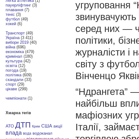
легка атлетика
(1)
угруповання “
пауерліфтинг
(3)
плавання
(7)
звинувачують 
теніс
(3)
футбол
(49)
хокей
(6)
серед них — 
Транспорт
(49)
політики, бізн
Україна
(3 411)
вибори 2019
(40)
війна
(696)
журналісти і н
економіка
(479)
кримінал
(180)
світу з футбол
культура
(42)
освіта
(12)
погода
(19)
Вінченцо Якві
політика
(609)
скандали
(33)
спорт
(29)
“Ндрангета” —
цікаве
(299)
чемпіонати
(1)
найбільш впл
мафіозних угр
Хмарка тегів
ДТП
Італії, займає
АТО
США
акції
Крим
влада
водоканал
вода
торгівлею збр
відключення