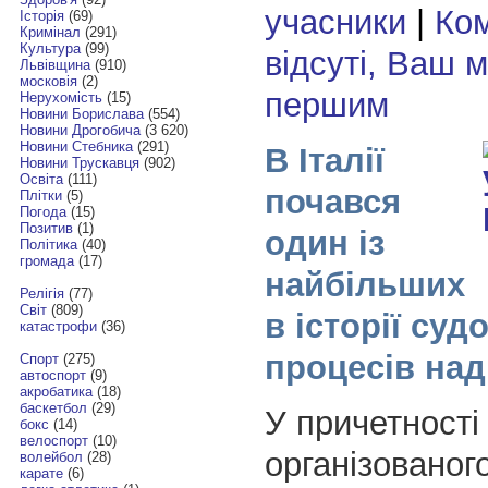
учасники
|
Ком
Історія
(69)
Кримінал
(291)
Культура
(99)
відсуті, Ваш 
Львівщина
(910)
московія
(2)
першим
Нерухомість
(15)
Новини Борислава
(554)
Новини Дрогобича
(3 620)
Новини Стебника
(291)
В Італії
Новини Трускавця
(902)
Освіта
(111)
почався
Плітки
(5)
Погода
(15)
Позитив
(1)
один із
Політика
(40)
громада
(17)
найбільших
Релігія
(77)
Світ
(809)
в історії суд
катастрофи
(36)
процесів над
Спорт
(275)
автоспорт
(9)
акробатика
(18)
баскетбол
(29)
У причетності
бокс
(14)
велоспорт
(10)
організованог
волейбол
(28)
карате
(6)