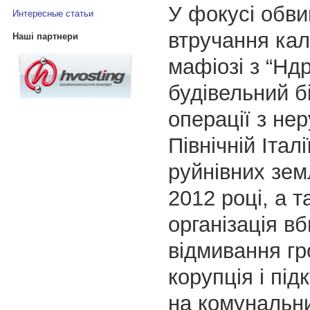
У фокусі обв
Интересные статьи
втручання кал
Наші партнери
мафіозі з “Ндр
будівельний бі
операції з не
Північній Італі
руйнівних зем
2012 році, а т
організація вб
відмивання гр
корупція і під
на комунальн