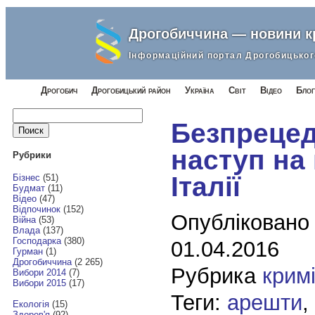
Дрогобиччина — новини 
Інформаційний портал Дрогобицьког
Дрогобич
Дрогобицький район
Україна
Світ
Відео
Блог
Найти:
Безпреце
наступ на
Рубрики
Італії
Бізнес
(51)
Будмат
(11)
Відео
(47)
Відпочинок
(152)
Опубліковано
Війна
(53)
Влада
(137)
Господарка
(380)
01.04.2016
Гурман
(1)
Дрогобиччина
(2 265)
Рубрика
крим
Вибори 2014
(7)
Вибори 2015
(17)
Теги:
арешти
,
Екологія
(15)
Здоров'я
(92)