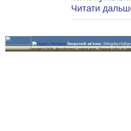
Читати дальш
Зворотній зв'язок:
2drogobych@gm
Copyright © 2026. Дрогобиччина - новини краю . Редакція сайту не завжд