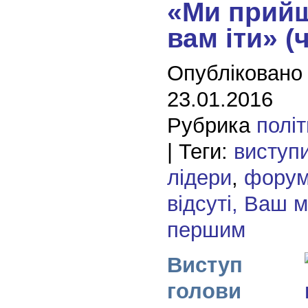
«Ми прийш
вам іти» (
Опубліковано
23.01.2016
Рубрика
полі
| Теги:
виступ
лідери
,
фору
відсуті, Ваш 
першим
Виступ
голови