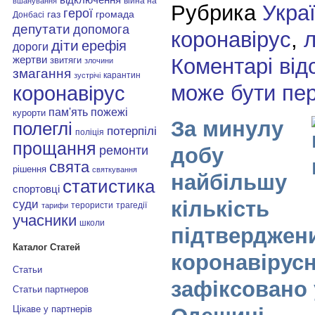
війна на
вшанування
Рубрика
Укра
герої
газ
громада
Донбасі
депутати
допомога
коронавірус
,
л
діти
ерефія
дороги
Коментарі від
жертви
звитяги
злочини
змагання
карантин
зустрічі
може бути пе
коронавірус
пам'ять
пожежі
курорти
За минулу
полеглі
потерпілі
поліція
прощання
добу
ремонти
свята
рішення
святкування
найбільшу
статистика
спортовці
кількість
суди
терористи
трагедії
тарифи
учасники
школи
підтверджен
Каталог Статей
коронавірусн
Статьи
зафіксовано 
Статьи партнеров
Цікаве у партнерів