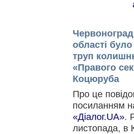
Червонограді
області було
труп колишн
«Правого сек
Коцюруба
Про це повід
посиланням н
«Діалог.UA»
. 
листопада, в 