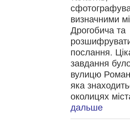
сфотографува
визначними м
Дрогобича та
розшифрувати
послання. Ці
завдання було
вулицю Роман
яка знаходить
околицях міст
дальше