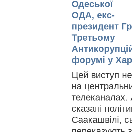
Одеської
ОДА, екс-
президент Гру
Третьому
Антикорупці
форумі у Хар
Цей виступ не
на центральн
телеканалах. 
сказані політ
Саакашвілі, с
переказують з 