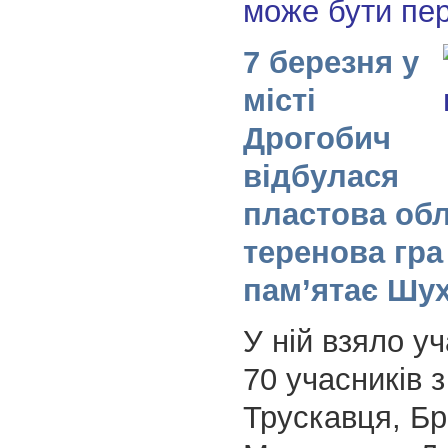
може бути пе
7 березня у
місті
Дрогобич
відбулася
пластова об
теренова гр
пам’ятає Шу
У ній взяло у
70 учасників з
Трускавця, Бр