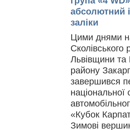
група «4 WD»
абсолютний 
заліки
Цими днями на
Сколівського 
Львівщини та
району Закар
завершився п
національної 
автомобільног
«Кубок Карпат
Зимові верши