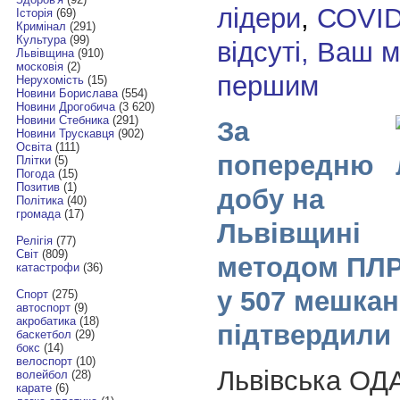
лідери
,
СОVI
Історія
(69)
Кримінал
(291)
Культура
(99)
відсуті, Ваш 
Львівщина
(910)
московія
(2)
першим
Нерухомість
(15)
Новини Борислава
(554)
Новини Дрогобича
(3 620)
Новини Стебника
(291)
За
Новини Трускавця
(902)
Освіта
(111)
попередню
Плітки
(5)
Погода
(15)
Позитив
(1)
добу на
Політика
(40)
громада
(17)
Львівщині
Релігія
(77)
Світ
(809)
методом ПЛР
катастрофи
(36)
у 507 мешкан
Спорт
(275)
автоспорт
(9)
акробатика
(18)
підтвердили
баскетбол
(29)
бокс
(14)
велоспорт
(10)
Львівська ОД
волейбол
(28)
карате
(6)