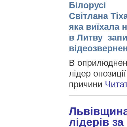
Білорусі
Світлана Тіх
яка виїхала 
в Литву зап
відеозверне
В оприлюднен
лідер опозиці
причини
Чита
Львівщин
лідерів за