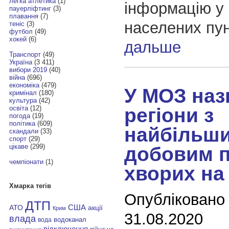
легка атлетика
(1)
інформацію у 
пауерліфтинг
(3)
плавання
(7)
населених пун
теніс
(3)
футбол
(49)
хокей
(6)
дальше
Транспорт
(49)
Україна
(3 411)
вибори 2019
(40)
війна
(696)
економіка
(479)
У МОЗ наз
кримінал
(180)
культура
(42)
регіони з
освіта
(12)
погода
(19)
політика
(609)
найбільш
скандали
(33)
спорт
(29)
цікаве
(299)
добовим 
чемпіонати
(1)
хворих на
Хмарка тегів
Опубліковано
ДТП
АТО
США
акції
Крим
31.08.2020
влада
водоканал
вода
відключення