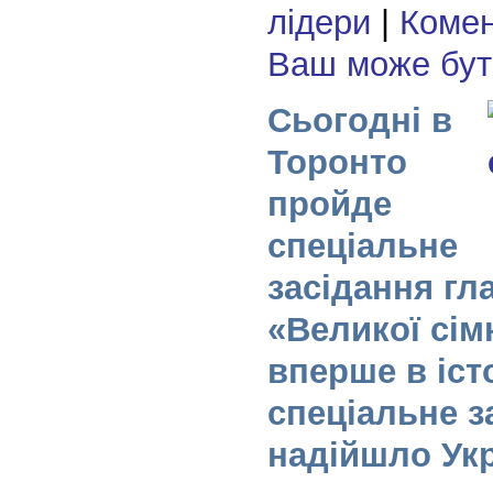
лідери
|
Комен
Ваш може бу
Сьогодні в
Торонто
пройде
спеціальне
засідання гл
«Великої сім
вперше в істо
спеціальне 
надійшло Укр