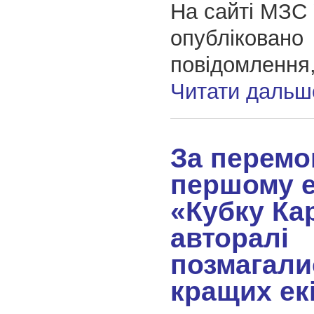
На сайті МЗС 
опубліковано
повідомлення,
Читати дальш
За перемо
першому е
«Кубку Ка
авторалі
позмагали
кращих ек