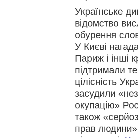
Українське д
відомство ви
обурення сло
У Києві нагад
Париж і інші к
підтримали те
цілісність Укра
засудили «не
окупацію» Рос
також «серйо
прав людини»