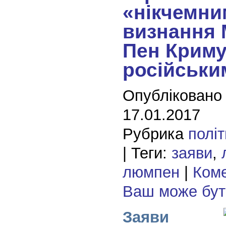
«нікчемни
визнання 
Пен Крим
російськи
Опубліковано
17.01.2017
Рубрика
полі
| Теги:
заяви
,
люмпен
|
Коме
Ваш може бу
Заяви