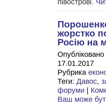
півострові.
Чи
Порошенко
жорстко п
Росію на 
Опубліковано
17.01.2017
Рубрика
екон
Теги:
Давос
,
з
форуми
|
Коме
Ваш може бу