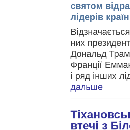
святом відра
лідерів країн
Відзначається
них президен
Дональд Трам
Франції Емма
і ряд інших лі
дальше
Тіхановсь
втечі з Бі