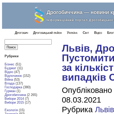
Дрогобиччина — новини 
Інформаційний портал Дрогобицьког
Дрогобич
Дрогобицький район
Україна
Світ
Відео
Блог
Найти:
Львів, Дро
Пустомити
Рубрики
за кількіс
Бізнес
(51)
Будмат
(11)
Відео
(47)
випадків 
Відпочинок
(152)
Війна
(53)
Влада
(137)
Господарка
(380)
Опубліковано
Гурман
(1)
Дрогобиччина
(2 265)
08.03.2021
Вибори 2014
(7)
Вибори 2015
(17)
Рубрика
Льві
Екологія
(15)
Здоров'я
(92)