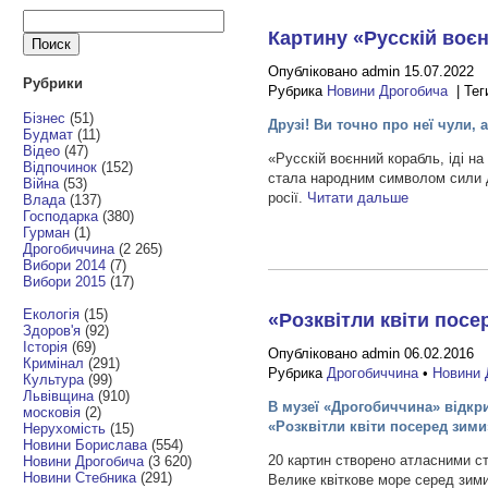
Найти:
Картину «Русскій воєн
Опубліковано admin 15.07.2022
Рубрики
Рубрика
Новини Дрогобича
| Тег
Бізнес
(51)
Друзі! Ви точно про неї чули, 
Будмат
(11)
Відео
(47)
«Русскій воєнний корабль, іді н
Відпочинок
(152)
стала народним символом сили ду
Війна
(53)
росії.
Читати дальше
Влада
(137)
Господарка
(380)
Гурман
(1)
Дрогобиччина
(2 265)
Вибори 2014
(7)
Вибори 2015
(17)
Екологія
(15)
«Розквітли квіти посе
Здоров'я
(92)
Історія
(69)
Опубліковано admin 06.02.2016
Кримінал
(291)
Рубрика
Дрогобиччина
•
Новини 
Культура
(99)
Львівщина
(910)
В музеї «Дрогобиччина» відкр
московія
(2)
«Розквітли квіти посеред зими
Нерухомість
(15)
Новини Борислава
(554)
20 картин створено атласними стр
Новини Дрогобича
(3 620)
Новини Стебника
(291)
Велике квіткове море серед зими,