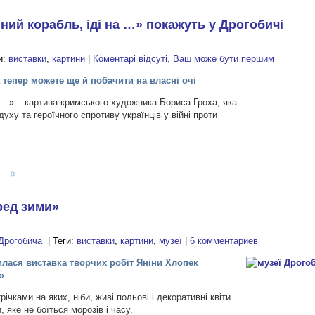
ний корабль, іді на …» покажуть у Дрогобичі
и:
виставки
,
картини
|
Коментарі відсуті, Ваш може бути першим
а тепер можете ще й побачити на власні очі
а …» – картина кримського художника Бориса Гроха, яка
ху та героїчного спротиву українців у війні проти
ред зими»
Дрогобича
| Теги:
виставки
,
картини
,
музеї
|
6 комментариев
илася виставка творчих робіт Яніни Хлопек
»
ічками на яких, ніби, живі польові і декоративні квіти.
 яке не боїться морозів і часу.