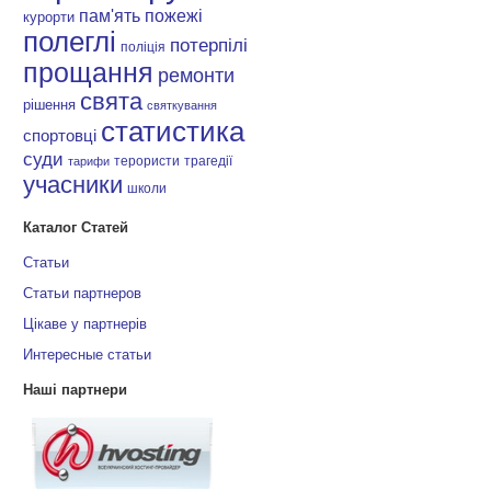
пам'ять
пожежі
курорти
полеглі
потерпілі
поліція
прощання
ремонти
свята
рішення
святкування
статистика
спортовці
суди
терористи
трагедії
тарифи
учасники
школи
Каталог Статей
Статьи
Статьи партнеров
Цікаве у партнерів
Интересные статьи
Наші партнери