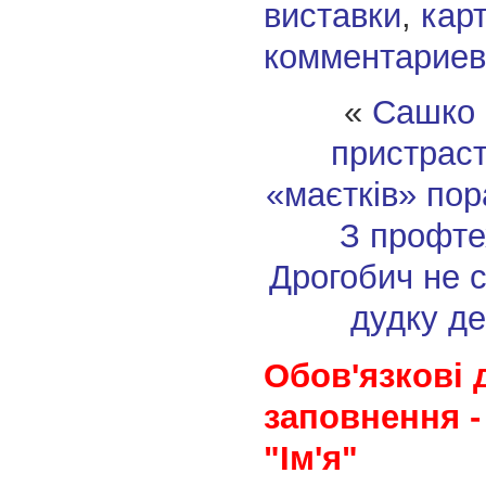
виставки
,
кар
комментариев
«
Сашко 
пристраст
«маєтків» пор
З профте
Дрогобич не 
дудку д
Обов'язкові 
заповнення -
"Ім'я"