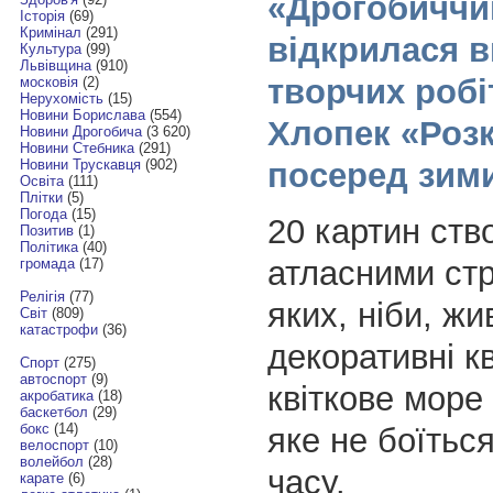
«Дрогобиччи
Історія
(69)
Кримінал
(291)
відкрилася в
Культура
(99)
Львівщина
(910)
творчих робі
московія
(2)
Нерухомість
(15)
Новини Борислава
(554)
Хлопек «Розк
Новини Дрогобича
(3 620)
Новини Стебника
(291)
посеред зим
Новини Трускавця
(902)
Освіта
(111)
Плітки
(5)
Погода
(15)
20 картин ств
Позитив
(1)
Політика
(40)
атласними стр
громада
(17)
Релігія
(77)
яких, ніби, жив
Світ
(809)
катастрофи
(36)
декоративні к
Спорт
(275)
автоспорт
(9)
квіткове море
акробатика
(18)
баскетбол
(29)
бокс
(14)
яке не боїться
велоспорт
(10)
волейбол
(28)
часу.
карате
(6)