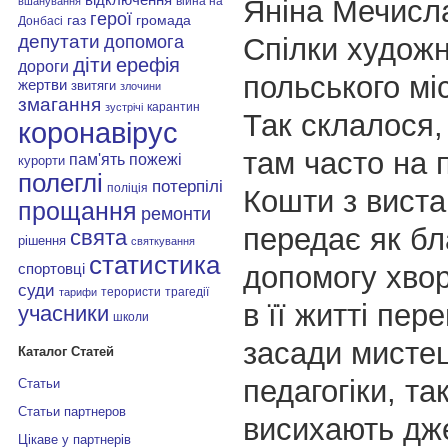
Яніна Мечисла
війна на
вшанування
герої
газ
громада
Донбасі
депутати
Спілки художн
допомога
діти
ерефія
дороги
польського мі
жертви
звитяги
злочини
змагання
карантин
зустрічі
Так склалося,
коронавірус
там часто на 
пам'ять
пожежі
курорти
полеглі
потерпілі
поліція
Кошти з виста
прощання
ремонти
передає як бл
свята
рішення
святкування
статистика
допомогу хвор
спортовці
суди
терористи
трагедії
тарифи
в її житті пер
учасники
школи
засади мистец
Каталог Статей
педагогіки, та
Статьи
Статьи партнеров
висихають дже
Цікаве у партнерів