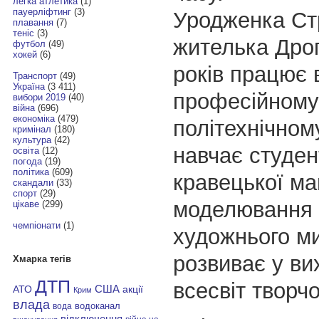
легка атлетика
(1)
пауерліфтинг
(3)
Уродженка Ст
плавання
(7)
теніс
(3)
жителька Дрог
футбол
(49)
хокей
(6)
років працює 
Транспорт
(49)
Україна
(3 411)
професійному
вибори 2019
(40)
війна
(696)
економіка
(479)
політехнічному
кримінал
(180)
культура
(42)
навчає студен
освіта
(12)
погода
(19)
політика
(609)
кравецької ма
скандали
(33)
спорт
(29)
моделювання о
цікаве
(299)
чемпіонати
(1)
художнього м
розвиває у ви
Хмарка тегів
ДТП
всесвіт творчо
АТО
США
акції
Крим
влада
водоканал
вода
відключення