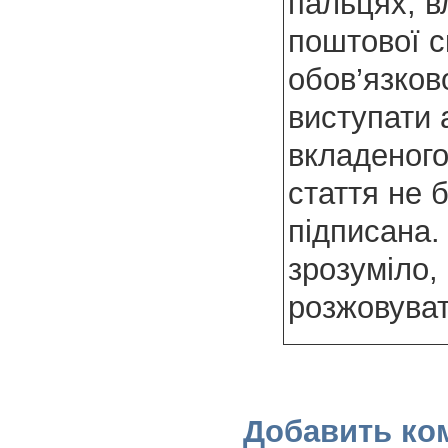
пальцях, в
поштової с
обов’язков
виступати 
вкладеного
стаття не 
підписана.
зрозуміло,
розжовуват
Добавить ко