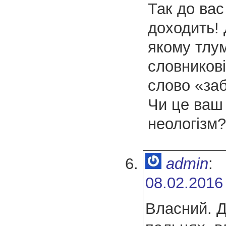
Так до вас
доходить! 
якому тлу
словников
слово «за
Чи це ваш
неологізм?
admin
:
08.02.2016
Власний. Д