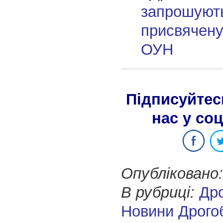
запрошують
присвячену
ОУН
Підписуйтес
нас у со
Опубліковано:
В рубриці:
Др
Новини Дрого