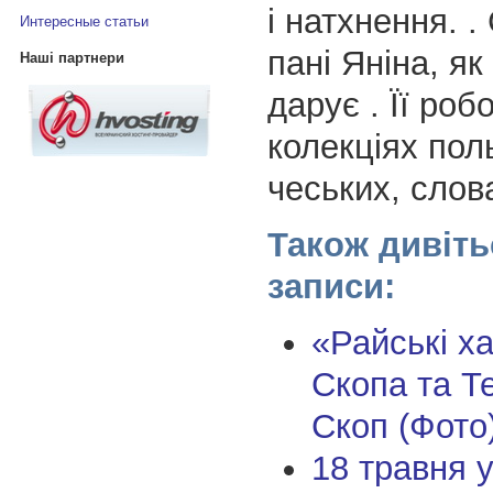
і натхнення. . 
Интересные статьи
пані Яніна, я
Наші партнери
дарує . Її робо
колекціях пол
чеських, слов
Також дивіть
записи:
«Райські х
Скопа та Т
Скоп (Фото
18 травня у