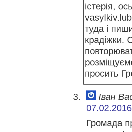
істерія, ос
vasylkiv.l
туда і пиш
крадіжки. 
повторюват
розміщуєм
просить Г
Іван Ва
07.02.2016
Громада п