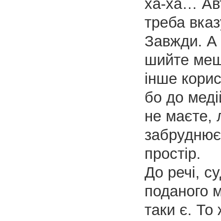
ха-ха… Ав
треба вказ
Завжди. А
шийте меш
інше корис
бо до меді
не маєте,
забруднює
простір.
До речі, с
поданого 
таки є. То