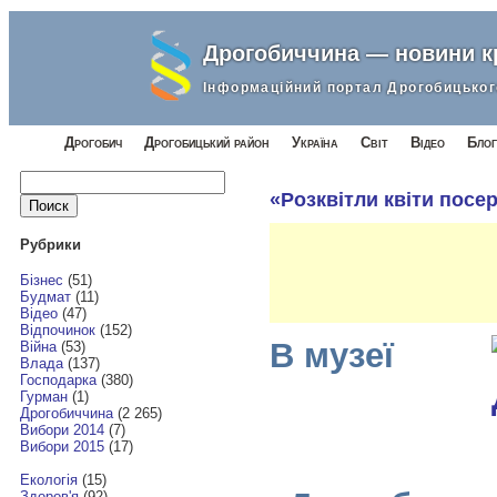
Дрогобиччина — новини 
Інформаційний портал Дрогобицьког
Дрогобич
Дрогобицький район
Україна
Світ
Відео
Блог
Найти:
«Розквітли квіти посе
Рубрики
Бізнес
(51)
Будмат
(11)
Відео
(47)
Відпочинок
(152)
В музеї
Війна
(53)
Влада
(137)
Господарка
(380)
Гурман
(1)
Дрогобиччина
(2 265)
Вибори 2014
(7)
Вибори 2015
(17)
Екологія
(15)
Здоров'я
(92)