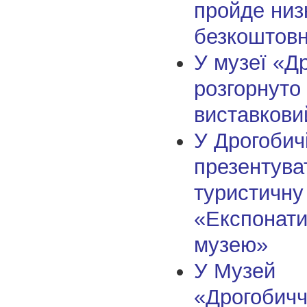
пройде низ
безкоштовн
У музеї «Д
розгорнуто
виставкови
У Дрогобич
презентува
туристичну
«Експонати
музею»
У Музей
«Дрогобич