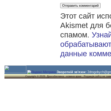
Этот сайт исп
Akismet для 
спамом.
Узнай
обрабатывают
данные комме
Зворотній зв'язок:
2drogobych@gm
Copyright © 2026. Дрогобиччина - новини краю . Редакція сайту не завжд