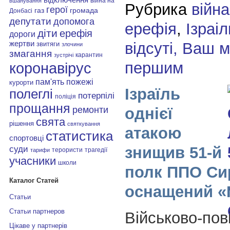
війна на
вшанування
Рубрика
війна
герої
газ
громада
Донбасі
депутати
допомога
ерефія
,
Ізраіл
діти
ерефія
дороги
відсуті, Ваш 
жертви
звитяги
злочини
змагання
карантин
зустрічі
першим
коронавірус
пам'ять
пожежі
курорти
Ізраїль
полеглі
потерпілі
поліція
прощання
однієї
ремонти
свята
рішення
святкування
атакою
статистика
спортовці
знищив 51-й
суди
терористи
трагедії
тарифи
учасники
школи
полк ППО Сир
Каталог Статей
оснащений «
Статьи
Статьи партнеров
Військово-пов
Цікаве у партнерів