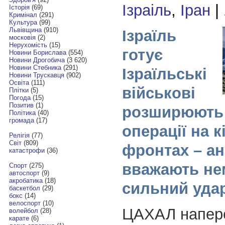
Ізраіль
,
Іран
|
Історія
(69)
Кримінал
(291)
Культура
(99)
Львівщина
(910)
Ізраїль
московія
(2)
Нерухомість
(15)
готує
Новини Борислава
(554)
Новини Дрогобича
(3 620)
Новини Стебника
(291)
Ізраїльські
Новини Трускавця
(902)
Освіта
(111)
військові
Плітки
(5)
Погода
(15)
Позитив
(1)
розширюють 
Політика
(40)
громада
(17)
операції на к
Релігія
(77)
Світ
(809)
фронтах – ан
катастрофи
(36)
вважають не
Спорт
(275)
автоспорт
(9)
акробатика
(18)
сильний удар
баскетбол
(29)
бокс
(14)
велоспорт
(10)
ЦАХАЛ напер
волейбол
(28)
карате
(6)