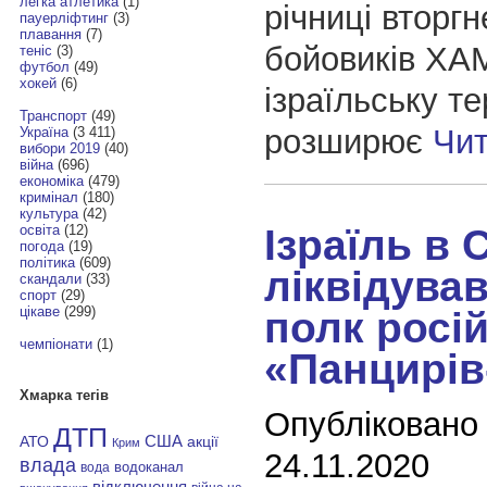
легка атлетика
(1)
річниці вторг
пауерліфтинг
(3)
плавання
(7)
бойовиків ХА
теніс
(3)
футбол
(49)
хокей
(6)
ізраїльську т
Транспорт
(49)
розширює
Чи
Україна
(3 411)
вибори 2019
(40)
війна
(696)
економіка
(479)
кримінал
(180)
культура
(42)
Ізраїль в С
освіта
(12)
погода
(19)
політика
(609)
ліквідував
скандали
(33)
спорт
(29)
цікаве
(299)
полк росі
чемпіонати
(1)
«Панцирів
Хмарка тегів
Опубліковано
ДТП
АТО
США
акції
Крим
24.11.2020
влада
водоканал
вода
відключення