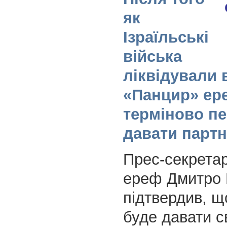
як
Ізраїльські
війська
ліквідували в
«Панцир» ер
терміново п
давати партн
Прес-секрета
ереф Дмитро 
підтвердив, щ
буде давати 