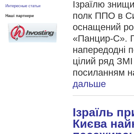
Ізраїлю знищи
Интересные статьи
полк ППО в Си
Наші партнери
оснащений ро
«Панцир-С». 
напередодні 
цілий ряд ЗМІ
посиланням 
дальше
Ізраїль пр
Києва най