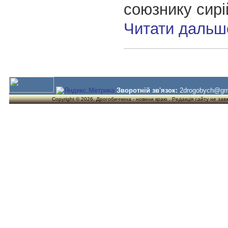
союзнику сир
Читати дальш
Зворотній зв'язок:
2drogobych@gm
Copyright © 2026. Дрогобиччина - новини краю . Редакція сайту не завжд