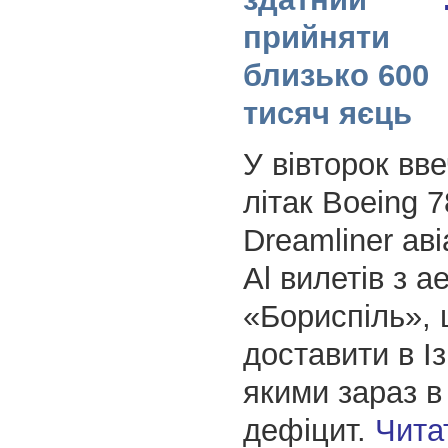
прийняти
близько 600
тисяч яєць
У вівторок вве
літак Boeing 7
Dreamliner аві
Аl вилетів з а
«Бориспіль»,
доставити в Із
якими зараз в 
дефіцит.
Чита