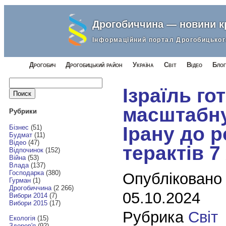
Дрогобиччина — новини 
Інформаційний портал Дрогобицьког
Дрогобич
Дрогобицький район
Україна
Світ
Відео
Блог
Найти:
Ізраїль го
масштабну
Рубрики
Ірану до 
Бізнес
(51)
Будмат
(11)
Відео
(47)
терактів 7
Відпочинок
(152)
Війна
(53)
Влада
(137)
Господарка
(380)
Опубліковано
Гурман
(1)
Дрогобиччина
(2 266)
05.10.2024
Вибори 2014
(7)
Вибори 2015
(17)
Рубрика
Світ
Екологія
(15)
Здоров'я
(92)