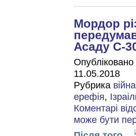
Мордор рі
передумав
Асаду С-3
Опубліковано
11.05.2018
Рубрика
війна
ерефія
,
Ізраіл
Коментарі від
може бути пе
Після того