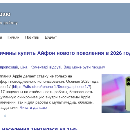
краю
о району
и
Гурман
Позитив
Будмат
ичины купить Айфон нового поколения в 2026 го
,
пропозиції
,
ціна
|
Коментарі відсуті, Ваш може бути першим
ания Apple делает ставку не только на
мфорт повседневного использования. Осенью 2025 года
он 17 (
https://stls.store/iphone-170/seriya:iphone-17/
).
17 нацелены на стабильность работы, безопасность
думанную синхронизацию внутри экосистемы Apple.
лечений, так и для работы с мультимедиа, облаком,
 задачами.
Читати дальше
для населення знизилася на 15%