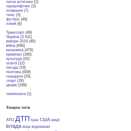
легка атлетика
(1)
пауерліфтинг
(3)
плавання
(7)
теніс
(3)
футбол
(49)
хокей
(6)
Транспорт
(49)
Україна
(3 411)
вибори 2019
(40)
війна
(696)
економіка
(479)
кримінал
(180)
культура
(42)
освіта
(12)
погода
(19)
політика
(609)
скандали
(33)
спорт
(29)
цікаве
(299)
чемпіонати
(1)
Хмарка тегів
ДТП
АТО
США
акції
Крим
влада
водоканал
вода