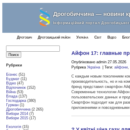
Дрогобиччина — новини 
Інформаційний портал Дрогобицьког
Дрогобич
Дрогобицький район
Україна
Світ
Відео
Блог
Найти:
Айфон 17: главные пр
Опубліковано admin 27.05.2026
Рубрики
Рубрика
Україна
| Теги:
айфони
Бізнес
(51)
С каждым новым поколением комп
Будмат
(11)
производительность, но и на ко
Відео
(47)
бренд представил смартфон Айф
Відпочинок
(152)
Війна
(53)
Современные технологии Айфон 
Влада
(137)
пользовательских данных и про
Господарка
(380)
Смартфон подходит как для разв
Гурман
(1)
приложениями и повседневными
Дрогобиччина
(2 265)
Вибори 2014
(7)
Вибори 2015
(17)
Екологія
(15)
? У квітні ціна газу 