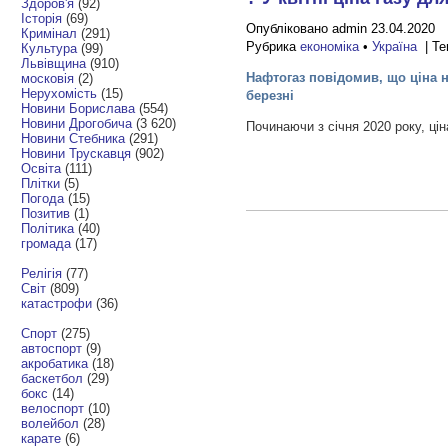
Здоров'я
(92)
Історія
(69)
Опубліковано admin 23.04.2020
Кримінал
(291)
Рубрика
економіка
•
Україна
| Те
Культура
(99)
Львівщина
(910)
Нафтогаз повідомив, що ціна на
московія
(2)
Нерухомість
(15)
березні
Новини Борислава
(554)
Новини Дрогобича
(3 620)
Починаючи з січня 2020 року, ці
Новини Стебника
(291)
Новини Трускавця
(902)
Освіта
(111)
Плітки
(5)
Погода
(15)
Позитив
(1)
Політика
(40)
громада
(17)
Релігія
(77)
Світ
(809)
катастрофи
(36)
Спорт
(275)
автоспорт
(9)
акробатика
(18)
баскетбол
(29)
бокс
(14)
велоспорт
(10)
волейбол
(28)
карате
(6)