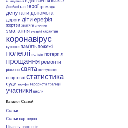
відключення
війна на
вшанування
герої
газ
громада
Донбасі
депутати
допомога
діти
ерефія
дороги
жертви
звитяги
злочини
змагання
карантин
зустрічі
коронавірус
пам'ять
пожежі
курорти
полеглі
потерпілі
поліція
прощання
ремонти
свята
рішення
святкування
статистика
спортовці
суди
терористи
трагедії
тарифи
учасники
школи
Каталог Статей
Статьи
Статьи партнеров
Цікаве у партнерів