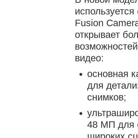
используется
Fusion Camera
открывает бо
возможностей
видео:
основная к
для детал
снимков;
ультрашир
48 МП для
широких сц