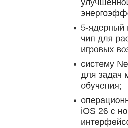
улучшенно
энергоэфф
5-ядерный 
чип для р
игровых во
систему Ne
для задач 
обучения;
операцион
iOS 26 с н
интерфейсо