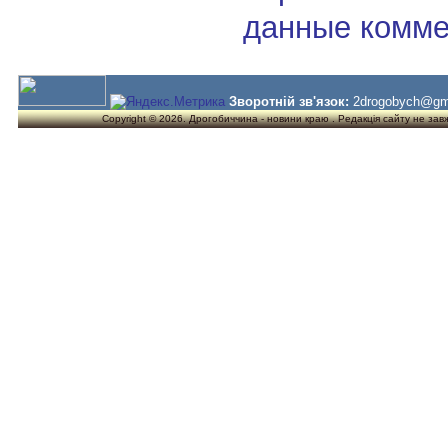
данные комме
Зворотній зв'язок:
2drogobych@gm
Copyright © 2026. Дрогобиччина - новини краю . Редакція сайту не завжд