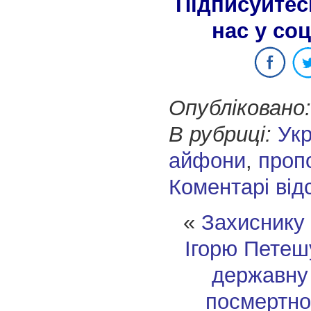
Підписуйтес
нас у со
Опубліковано:
В рубриці:
Укр
айфони
,
пропо
Коментарі від
«
Захиснику 
Ігорю Петеш
державну
посмертно