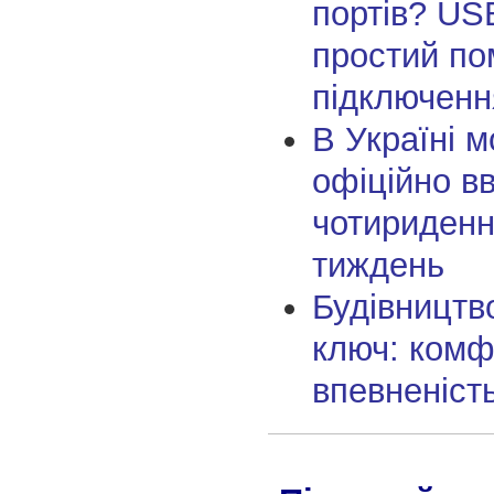
портів? US
простий по
підключенн
В Україні 
офіційно в
чотириденн
тиждень
Будівництво
ключ: комф
впевненість