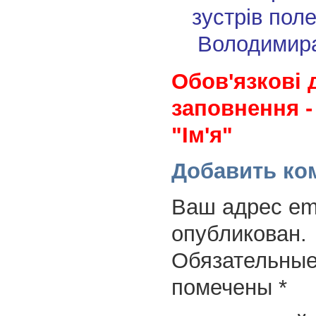
зустрів пол
Володимира
Обов'язкові 
заповнення -
"Ім'я"
Добавить ко
Ваш адрес ema
опубликован.
Обязательные
помечены
*