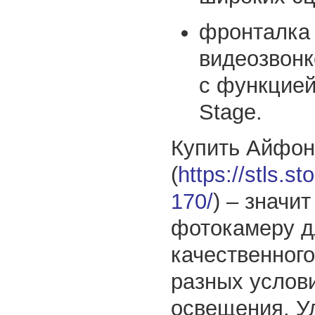
фронталка
видеозвонк
с функцией
Stage.
Купить Айфон
(
https://stls.st
170/
) – значи
фотокамеру д
качественного
разных услов
освещения. У