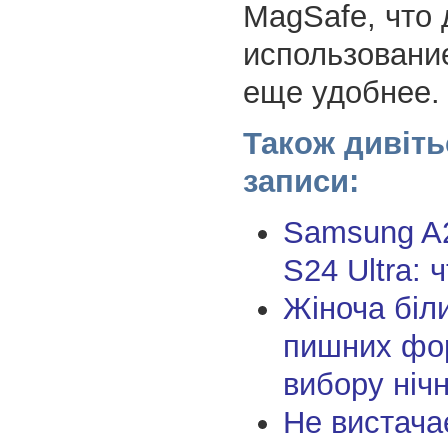
MagSafe, что 
использовани
еще удобнее.
Також дивіть
записи:
Samsung A
S24 Ultra: 
Жіноча біл
пишних фор
вибору ніч
Не вистача