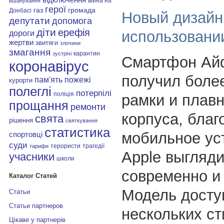
війна на
вшанування
герої
газ
громада
Донбасі
Новый дизайн
депутати
допомога
діти
ерефія
использовани
дороги
жертви
звитяги
злочини
змагання
карантин
зустрічі
Смартфон Ай
коронавірус
получил боле
пам'ять
пожежі
курорти
полеглі
потерпілі
поліція
рамки и плав
прощання
ремонти
корпуса, благ
свята
рішення
святкування
статистика
мобильное ус
спортовці
суди
терористи
трагедії
тарифи
Apple выгляди
учасники
школи
современно и 
Каталог Статей
Модель досту
Статьи
Статьи партнеров
нескольких с
Цікаве у партнерів