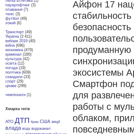
легка атлетика
(1)
Айфон 17 нац
пауерліфтинг
(3)
плавання
(7)
стабильность
теніс
(3)
футбол
(49)
хокей
(6)
безопасность
Транспорт
(49)
пользователь
Україна
(3 411)
вибори 2019
(40)
війна
(696)
продуманную
економіка
(479)
кримінал
(180)
синхронизаци
культура
(42)
освіта
(12)
погода
(19)
экосистемы Ap
політика
(609)
скандали
(33)
Смартфон под
спорт
(29)
цікаве
(299)
для развлечен
чемпіонати
(1)
работы с мул
Хмарка тегів
облаком, при
ДТП
АТО
США
акції
Крим
повседневным
влада
водоканал
вода
відключення