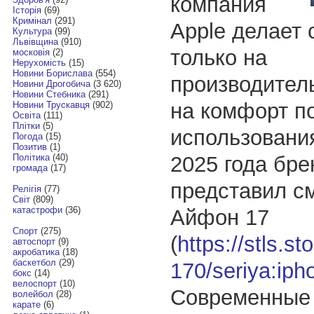
компания
Історія
(69)
Кримінал
(291)
Apple делает 
Культура
(99)
Львівщина
(910)
только на
московія
(2)
Нерухомість
(15)
Новини Борислава
(554)
производитель
Новини Дрогобича
(3 620)
Новини Стебника
(291)
на комфорт п
Новини Трускавця
(902)
Освіта
(111)
Плітки
(5)
использовани
Погода
(15)
Позитив
(1)
2025 года бре
Політика
(40)
громада
(17)
представил с
Релігія
(77)
Світ
(809)
катастрофи
(36)
Айфон 17
Спорт
(275)
(
https://stls.st
автоспорт
(9)
акробатика
(18)
баскетбол
(29)
170/seriya:iph
бокс
(14)
велоспорт
(10)
Современные 
волейбол
(28)
карате
(6)