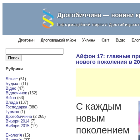
Дрогобиччина — новини 
Інформаційний портал Дрогобицьког
Дрогобич
Дрогобицький район
Україна
Світ
Відео
Блог
Найти:
Айфон 17: главные п
нового поколения в 20
Рубрики
Бізнес
(51)
Будмат
(11)
Відео
(47)
Відпочинок
(152)
Війна
(53)
Влада
(137)
С каждым
Господарка
(380)
Гурман
(1)
новым
Дрогобиччина
(2 265)
Вибори 2014
(7)
Вибори 2015
(17)
поколением
Екологія
(15)
Здоров'я
(92)