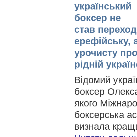
український
боксер не
став переход
ерефійську, 
урочисту пр
рідній україн
Відомий украї
боксер Олекс
якого Міжнар
боксерська ас
визнала кращ