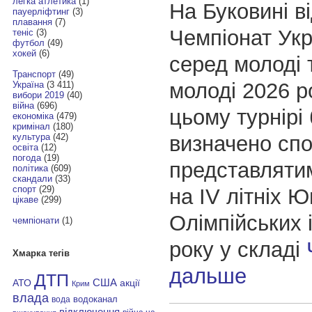
легка атлетика
(1)
На Буковині в
пауерліфтинг
(3)
плавання
(7)
Чемпіонат Укр
теніс
(3)
футбол
(49)
хокей
(6)
серед молоді 
Транспорт
(49)
молоді 2026 р
Україна
(3 411)
вибори 2019
(40)
війна
(696)
цьому турнірі
економіка
(479)
кримінал
(180)
визначено спо
культура
(42)
освіта
(12)
погода
(19)
представляти
політика
(609)
скандали
(33)
спорт
(29)
на IV літніх 
цікаве
(299)
Олімпійських 
чемпіонати
(1)
року у складі
Хмарка тегів
дальше
ДТП
АТО
США
акції
Крим
влада
водоканал
вода
відключення