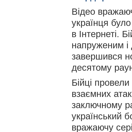
Відео вражаю
українця було
в Інтернеті. Б
напруженим і
завершився н
десятому раун
Бійці провели
взаємних атак
заключному р
український б
вражаючу сері