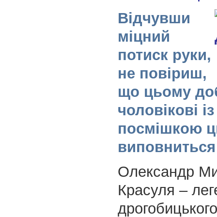
Відчувши
міцний
потиск руки,
не повіриш,
що цьому до
чоловікові і
посмішкою ц
виповниться 
Олександр М
Красуля – лег
дрогобицького