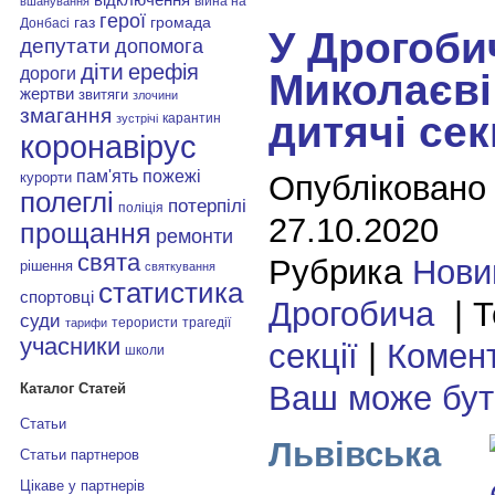
війна на
вшанування
герої
газ
громада
Донбасі
У Дрогобич
депутати
допомога
діти
ерефія
дороги
Миколаєві
жертви
звитяги
злочини
змагання
дитячі сек
карантин
зустрічі
коронавірус
пам'ять
пожежі
Опубліковано
курорти
полеглі
потерпілі
поліція
27.10.2020
прощання
ремонти
свята
Рубрика
Нови
рішення
святкування
статистика
спортовці
Дрогобича
| Т
суди
терористи
трагедії
тарифи
учасники
секції
|
Комент
школи
Ваш може бу
Каталог Статей
Статьи
Львівська
Статьи партнеров
Цікаве у партнерів