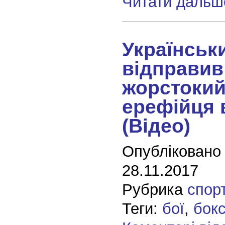
Читати дальш
Українськ
відправив
жорстокий
ерефійця 
(Відео)
Опубліковано
28.11.2017
Рубрика
спор
Теги:
бої
,
бок