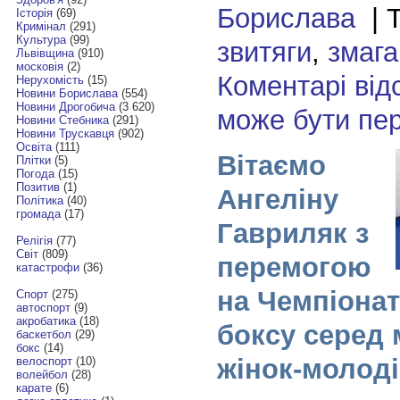
Борислава
| Т
Історія
(69)
Кримінал
(291)
Культура
(99)
звитяги
,
змага
Львівщина
(910)
московія
(2)
Коментарі від
Нерухомість
(15)
Новини Борислава
(554)
Новини Дрогобича
(3 620)
може бути пе
Новини Стебника
(291)
Новини Трускавця
(902)
Освіта
(111)
Вітаємо
Плітки
(5)
Погода
(15)
Позитив
(1)
Ангеліну
Політика
(40)
громада
(17)
Гавриляк з
Релігія
(77)
Світ
(809)
перемогою
катастрофи
(36)
на Чемпіонат
Спорт
(275)
автоспорт
(9)
акробатика
(18)
боксу серед 
баскетбол
(29)
бокс
(14)
жінок-молоді
велоспорт
(10)
волейбол
(28)
карате
(6)