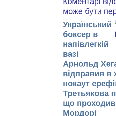
Коментарі від
може бути пе
Український
боксер в
напівлегкій
вазі
Арнольд Хег
відправив в
нокаут ерефі
Третьякова п
що проходив
Мордорі