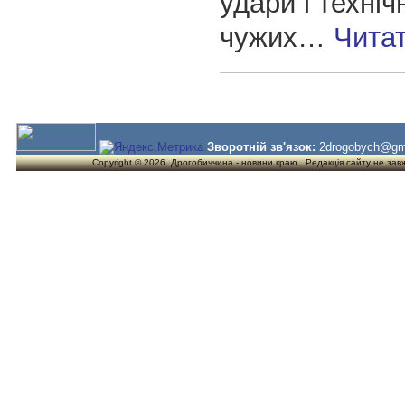
удари і техніч
чужих…
Чита
Зворотній зв'язок:
2drogobych@gm
Copyright © 2026. Дрогобиччина - новини краю . Редакція сайту не завжд