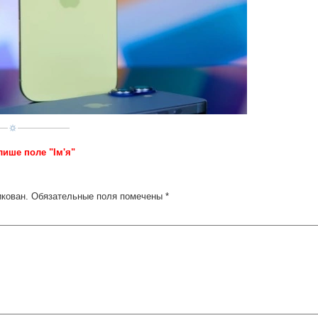
лише поле "Ім'я"
икован.
Обязательные поля помечены
*