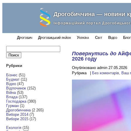
Дрогобиччина — новини 
Інформаційний портал Дрогобицьког
Дрогобич
Дрогобицький район
Україна
Світ
Відео
Блог
Найти:
Повернутись до
Айфо
2026 году
Рубрики
Опубліковано admin 27.05.2026
Рубрика |
Без коментарів, Ваш
Бізнес
(51)
Будмат
(11)
Відео
(47)
Відпочинок
(152)
Війна
(53)
Влада
(137)
Господарка
(380)
Гурман
(1)
Дрогобиччина
(2 265)
Вибори 2014
(7)
Вибори 2015
(17)
Екологія
(15)