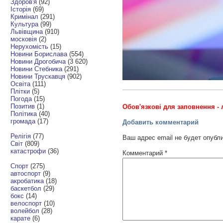
Здоров'я
(92)
Історія
(69)
Кримінал
(291)
Культура
(99)
Львівщина
(910)
московія
(2)
Нерухомість
(15)
Новини Борислава
(554)
Новини Дрогобича
(3 620)
Новини Стебника
(291)
Новини Трускавця
(902)
Освіта
(111)
Плітки
(5)
Погода
(15)
Позитив
(1)
Обов'язкові для заповнення - 
Політика
(40)
громада
(17)
Добавить комментарий
Релігія
(77)
Ваш адрес email не будет опубл
Світ
(809)
катастрофи
(36)
Комментарий
*
Спорт
(275)
автоспорт
(9)
акробатика
(18)
баскетбол
(29)
бокс
(14)
велоспорт
(10)
волейбол
(28)
карате
(6)