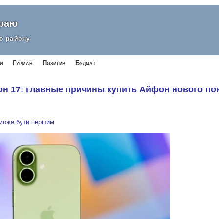
краю
о району
и
Гурман
Позитив
Будмат
н 17: главные причины купить Айфон нового по
 може бути першим