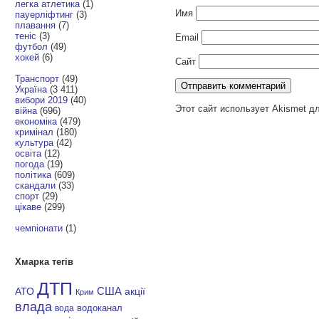
легка атлетика
(1)
Имя
пауерліфтинг
(3)
плавання
(7)
теніс
(3)
Email
футбол
(49)
хокей
(6)
Сайт
Транспорт
(49)
Україна
(3 411)
вибори 2019
(40)
Этот сайт использует Akismet д
війна
(696)
економіка
(479)
кримінал
(180)
культура
(42)
освіта
(12)
погода
(19)
політика
(609)
скандали
(33)
спорт
(29)
цікаве
(299)
чемпіонати
(1)
Хмарка тегів
ДТП
АТО
США
акції
Крим
влада
водоканал
вода