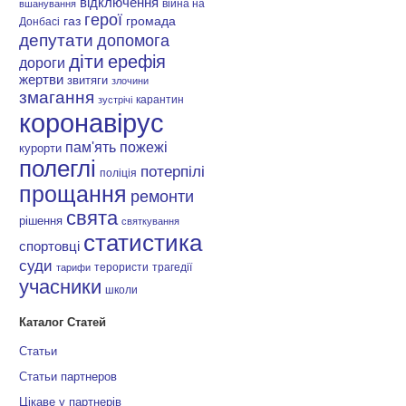
відключення
війна на
вшанування
герої
газ
громада
Донбасі
депутати
допомога
діти
ерефія
дороги
жертви
звитяги
злочини
змагання
карантин
зустрічі
коронавірус
пам'ять
пожежі
курорти
полеглі
потерпілі
поліція
прощання
ремонти
свята
рішення
святкування
статистика
спортовці
суди
терористи
трагедії
тарифи
учасники
школи
Каталог Статей
Статьи
Статьи партнеров
Цікаве у партнерів