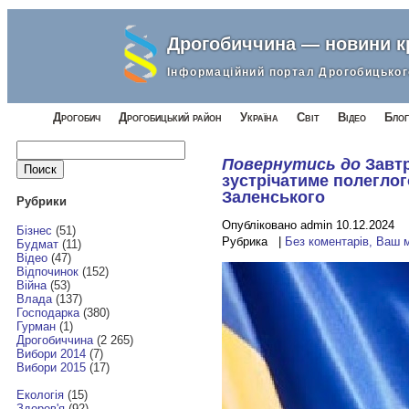
Дрогобиччина — новини 
Інформаційний портал Дрогобицьког
Дрогобич
Дрогобицький район
Україна
Світ
Відео
Блог
Найти:
Повернутись до
Завт
зустрічатиме полегло
Заленського
Рубрики
Опубліковано admin 10.12.2024
Бізнес
(51)
Рубрика |
Без коментарів, Ваш 
Будмат
(11)
Відео
(47)
Відпочинок
(152)
Війна
(53)
Влада
(137)
Господарка
(380)
Гурман
(1)
Дрогобиччина
(2 265)
Вибори 2014
(7)
Вибори 2015
(17)
Екологія
(15)
Здоров'я
(92)