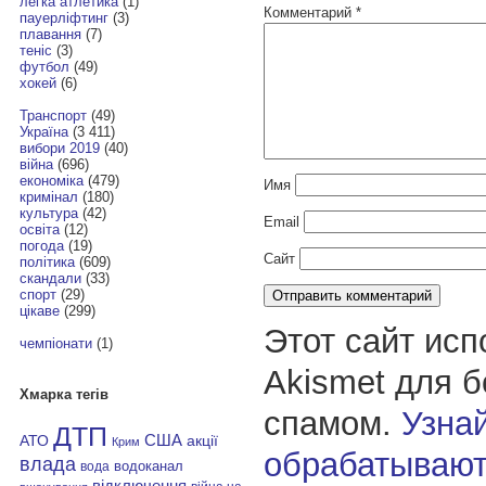
легка атлетика
(1)
Комментарий
*
пауерліфтинг
(3)
плавання
(7)
теніс
(3)
футбол
(49)
хокей
(6)
Транспорт
(49)
Україна
(3 411)
вибори 2019
(40)
війна
(696)
економіка
(479)
Имя
кримінал
(180)
культура
(42)
Email
освіта
(12)
погода
(19)
Сайт
політика
(609)
скандали
(33)
спорт
(29)
цікаве
(299)
Этот сайт исп
чемпіонати
(1)
Akismet для 
Хмарка тегів
спамом.
Узнай
ДТП
АТО
США
акції
Крим
обрабатывают
влада
водоканал
вода
відключення