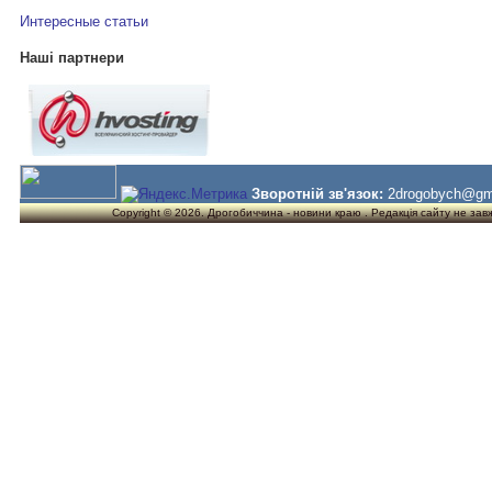
Интересные статьи
Наші партнери
Зворотній зв'язок:
2drogobych@gm
Copyright © 2026. Дрогобиччина - новини краю . Редакція сайту не завжд