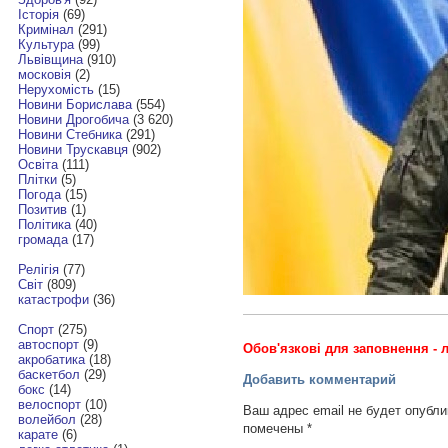
Історія
(69)
Кримінал
(291)
Культура
(99)
Львівщина
(910)
московія
(2)
Нерухомість
(15)
Новини Борислава
(554)
Новини Дрогобича
(3 620)
Новини Стебника
(291)
Новини Трускавця
(902)
Освіта
(111)
Плітки
(5)
Погода
(15)
Позитив
(1)
Політика
(40)
громада
(17)
Релігія
(77)
Світ
(809)
катастрофи
(36)
Спорт
(275)
автоспорт
(9)
Обов'язкові для заповнення - л
акробатика
(18)
баскетбол
(29)
Добавить комментарий
бокс
(14)
велоспорт
(10)
Ваш адрес email не будет опубли
волейбол
(28)
помечены
*
карате
(6)