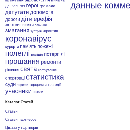
війна на
вшанування
данные комме
герої
газ
громада
Донбасі
депутати
допомога
діти
ерефія
дороги
жертви
звитяги
злочини
змагання
карантин
зустрічі
коронавірус
пам'ять
пожежі
курорти
полеглі
потерпілі
поліція
прощання
ремонти
свята
рішення
святкування
статистика
спортовці
суди
терористи
трагедії
тарифи
учасники
школи
Каталог Статей
Статьи
Статьи партнеров
Цікаве у партнерів