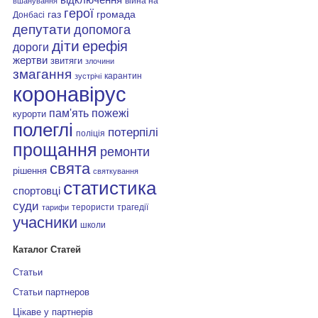
війна на
вшанування
герої
газ
громада
Донбасі
депутати
допомога
діти
ерефія
дороги
жертви
звитяги
злочини
змагання
карантин
зустрічі
коронавірус
пам'ять
пожежі
курорти
полеглі
потерпілі
поліція
прощання
ремонти
свята
рішення
святкування
статистика
спортовці
суди
терористи
трагедії
тарифи
учасники
школи
Каталог Статей
Статьи
Статьи партнеров
Цікаве у партнерів