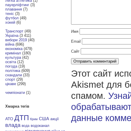
легка атлетика
(1)
пауерліфтинг
(3)
плавання
(7)
теніс
(3)
футбол
(49)
хокей
(6)
Транспорт
(49)
Имя
Україна
(3 411)
вибори 2019
(40)
Email
війна
(696)
економіка
(479)
Сайт
кримінал
(180)
культура
(42)
освіта
(12)
погода
(19)
Этот сайт исп
політика
(609)
скандали
(33)
спорт
(29)
Akismet для 
цікаве
(299)
чемпіонати
(1)
спамом.
Узнай
обрабатывают
Хмарка тегів
данные комме
ДТП
АТО
США
акції
Крим
влада
водоканал
вода
відключення