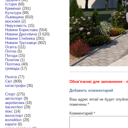
Історія
(69)
Кримінал
(291)
Культура
(99)
Львівщина
(910)
московія
(2)
Нерухомість
(15)
Новини Борислава
(554)
Новини Дрогобича
(3 620)
Новини Стебника
(291)
Новини Трускавця
(902)
Освіта
(111)
Плітки
(5)
Погода
(15)
Позитив
(1)
Політика
(40)
громада
(17)
Релігія
(77)
Світ
(809)
Обов'язкові для заповнення - л
катастрофи
(36)
Добавить комментарий
Спорт
(275)
автоспорт
(9)
Ваш адрес email не будет опубли
акробатика
(18)
помечены
*
баскетбол
(29)
бокс
(14)
Комментарий
*
велоспорт
(10)
волейбол
(28)
карате
(6)