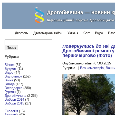
Дрогобиччина — новини 
Інформаційний портал Дрогобицьког
Дрогобич
Дрогобицький район
Україна
Світ
Відео
Блог
Найти:
Повернутись до
Які д
Дрогобиччині ремонту
першочергово (Фото)
Рубрики
Опубліковано admin 07.03.2025
Бізнес
(51)
Рубрика |
Без коментарів, Ваш 
Будмат
(11)
Відео
(47)
Відпочинок
(152)
Війна
(53)
Влада
(137)
Господарка
(380)
Гурман
(1)
Дрогобиччина
(2 265)
Вибори 2014
(7)
Вибори 2015
(17)
Екологія
(15)
Здоров'я
(92)