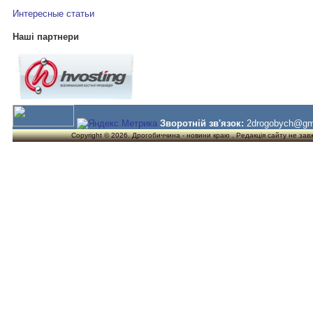
Интересные статьи
Наші партнери
Зворотній зв'язок:
2drogobych@gm
Copyright © 2026. Дрогобиччина - новини краю . Редакція сайту не завжд