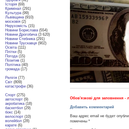
Історія
(69)
Кримінал
(291)
Культура
(99)
Львівщина
(910)
московія
(2)
Нерухомість
(15)
Новини Борислава
(554)
Новини Дрогобича
(3 620)
Новини Стебника
(291)
Новини Трускавця
(902)
Освіта
(111)
Плітки
(5)
Погода
(15)
Позитив
(1)
Політика
(40)
громада
(17)
Релігія
(77)
Світ
(809)
катастрофи
(36)
Спорт
(275)
Обов'язкові для заповнення - л
автоспорт
(9)
акробатика
(18)
Добавить комментарий
баскетбол
(29)
бокс
(14)
Ваш адрес email не будет опубли
велоспорт
(10)
волейбол
(28)
помечены
*
карате
(6)