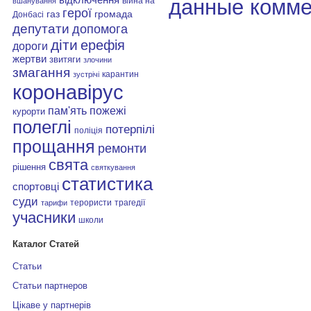
данные комме
війна на
вшанування
герої
газ
громада
Донбасі
депутати
допомога
діти
ерефія
дороги
жертви
звитяги
злочини
змагання
карантин
зустрічі
коронавірус
пам'ять
пожежі
курорти
полеглі
потерпілі
поліція
прощання
ремонти
свята
рішення
святкування
статистика
спортовці
суди
терористи
трагедії
тарифи
учасники
школи
Каталог Статей
Статьи
Статьи партнеров
Цікаве у партнерів