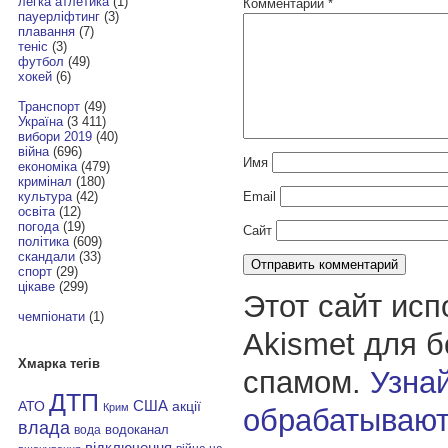
легка атлетика
(1)
Комментарий
*
пауерліфтинг
(3)
плавання
(7)
теніс
(3)
футбол
(49)
хокей
(6)
Транспорт
(49)
Україна
(3 411)
вибори 2019
(40)
війна
(696)
Имя
економіка
(479)
кримінал
(180)
Email
культура
(42)
освіта
(12)
погода
(19)
Сайт
політика
(609)
скандали
(33)
спорт
(29)
цікаве
(299)
Этот сайт исп
чемпіонати
(1)
Akismet для 
Хмарка тегів
спамом.
Узнай
ДТП
АТО
США
акції
Крим
обрабатывают
влада
водоканал
вода
відключення