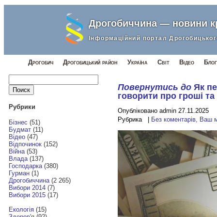
Дрогобиччина — новини 
Інформаційний портал Дрогобицьког
Дрогобич
Дрогобицький район
Україна
Світ
Відео
Блог
Найти:
Повернутись до
Як п
говорити про гроші та
Рубрики
Опубліковано admin 27.11.2025
Рубрика |
Без коментарів, Ваш 
Бізнес
(51)
Будмат
(11)
Відео
(47)
Відпочинок
(152)
Війна
(53)
Влада
(137)
Господарка
(380)
Гурман
(1)
Дрогобиччина
(2 265)
Вибори 2014
(7)
Вибори 2015
(17)
Екологія
(15)
Здоров'я
(92)