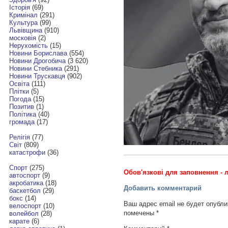
Історія
(69)
Кримінал
(291)
Культура
(99)
Львівщина
(910)
московія
(2)
Нерухомість
(15)
Новини Борислава
(554)
Новини Дрогобича
(3 620)
Новини Стебника
(291)
Новини Трускавця
(902)
Освіта
(111)
Плітки
(5)
Погода
(15)
Позитив
(1)
Політика
(40)
громада
(17)
Релігія
(77)
Світ
(809)
катастрофи
(36)
Спорт
(275)
Обов'язкові для заповнення - л
автоспорт
(9)
акробатика
(18)
Добавить комментарий
баскетбол
(29)
бокс
(14)
Ваш адрес email не будет опубли
велоспорт
(10)
помечены
*
волейбол
(28)
карате
(6)