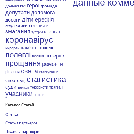
данные комме
війна на
вшанування
герої
газ
громада
Донбасі
депутати
допомога
діти
ерефія
дороги
жертви
звитяги
злочини
змагання
карантин
зустрічі
коронавірус
пам'ять
пожежі
курорти
полеглі
потерпілі
поліція
прощання
ремонти
свята
рішення
святкування
статистика
спортовці
суди
терористи
трагедії
тарифи
учасники
школи
Каталог Статей
Статьи
Статьи партнеров
Цікаве у партнерів