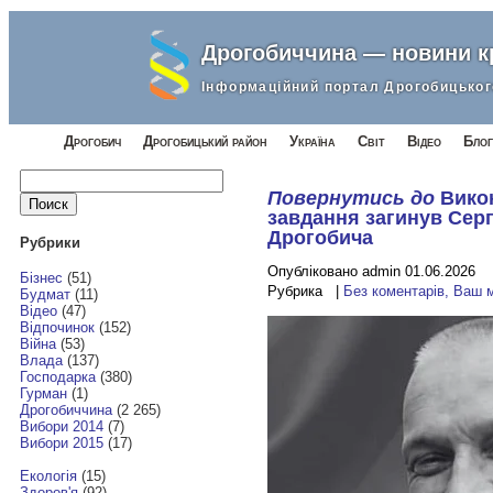
Дрогобиччина — новини 
Інформаційний портал Дрогобицьког
Дрогобич
Дрогобицький район
Україна
Світ
Відео
Блог
Найти:
Повернутись до
Вико
завдання загинув Серг
Дрогобича
Рубрики
Опубліковано admin 01.06.2026
Бізнес
(51)
Рубрика |
Без коментарів, Ваш 
Будмат
(11)
Відео
(47)
Відпочинок
(152)
Війна
(53)
Влада
(137)
Господарка
(380)
Гурман
(1)
Дрогобиччина
(2 265)
Вибори 2014
(7)
Вибори 2015
(17)
Екологія
(15)
Здоров'я
(92)