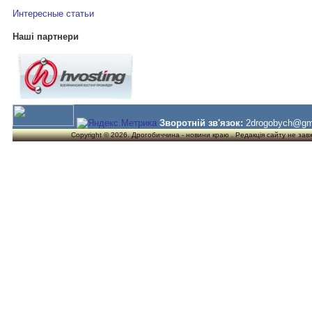
Интересные статьи
Наші партнери
Зворотній зв'язок:
2drogobych@gm
Copyright © 2026. Дрогобиччина - новини краю . Редакція сайту не завжд