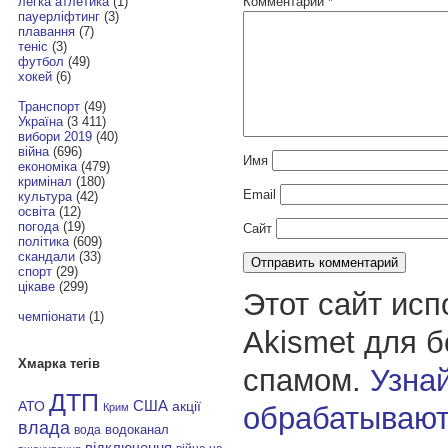
Комментарий
*
легка атлетика
(1)
пауерліфтинг
(3)
плавання
(7)
теніс
(3)
футбол
(49)
хокей
(6)
Транспорт
(49)
Україна
(3 411)
вибори 2019
(40)
війна
(696)
Имя
економіка
(479)
кримінал
(180)
Email
культура
(42)
освіта
(12)
погода
(19)
Сайт
політика
(609)
скандали
(33)
спорт
(29)
цікаве
(299)
Этот сайт исп
чемпіонати
(1)
Akismet для 
Хмарка тегів
спамом.
Узнай
ДТП
АТО
США
акції
обрабатывают
Крим
влада
водоканал
вода
відключення