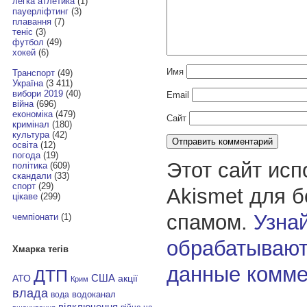
легка атлетика
(1)
пауерліфтинг
(3)
плавання
(7)
теніс
(3)
футбол
(49)
хокей
(6)
Имя
Транспорт
(49)
Україна
(3 411)
вибори 2019
(40)
Email
війна
(696)
економіка
(479)
Сайт
кримінал
(180)
культура
(42)
освіта
(12)
погода
(19)
Этот сайт исп
політика
(609)
скандали
(33)
спорт
(29)
Akismet для 
цікаве
(299)
спамом.
Узнай
чемпіонати
(1)
обрабатывают
Хмарка тегів
данные комме
ДТП
АТО
США
акції
Крим
влада
водоканал
вода
відключення