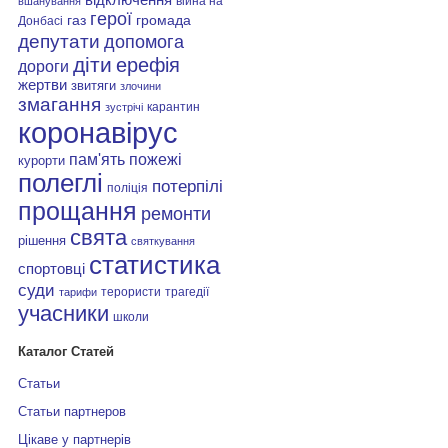
війна на
вшанування
герої
газ
громада
Донбасі
депутати
допомога
діти
ерефія
дороги
жертви
звитяги
злочини
змагання
карантин
зустрічі
коронавірус
пам'ять
пожежі
курорти
полеглі
потерпілі
поліція
прощання
ремонти
свята
рішення
святкування
статистика
спортовці
суди
терористи
трагедії
тарифи
учасники
школи
Каталог Статей
Статьи
Статьи партнеров
Цікаве у партнерів