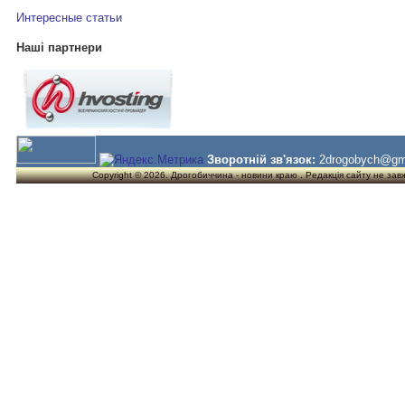
Интересные статьи
Наші партнери
Зворотній зв'язок:
2drogobych@gm
Copyright © 2026. Дрогобиччина - новини краю . Редакція сайту не завжд