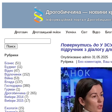
Дрогобиччина — новини 
Інформаційний портал Дрогобицьког
Дрогобич
Дрогобицький район
Україна
Світ
Відео
Блог
Найти:
Повернутись до
У ЗС
підручник з діалогу дл
Рубрики
Опубліковано admin 31.05.2025
Рубрика |
Без коментарів, Ваш 
Бізнес
(51)
Будмат
(11)
Відео
(47)
Відпочинок
(152)
Війна
(53)
Влада
(137)
Господарка
(380)
Гурман
(1)
Дрогобиччина
(2 265)
Вибори 2014
(7)
Вибори 2015
(17)
Екологія
(15)
Здоров'я
(92)