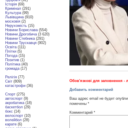
Історія
(69)
Кримінал
(291)
Культура
(99)
Львівщина
(910)
московія
(2)
Нерухомість
(15)
Новини Борислава
(554)
Новини Дрогобича
(3 620)
Новини Стебника
(291)
Новини Трускавця
(902)
Освіта
(111)
Плітки
(5)
Погода
(15)
Позитив
(1)
Політика
(40)
громада
(17)
Релігія
(77)
Обов'язкові для заповнення - л
Світ
(809)
катастрофи
(36)
Добавить комментарий
Спорт
(275)
Ваш адрес email не будет опубли
автоспорт
(9)
акробатика
(18)
помечены
*
баскетбол
(29)
бокс
(14)
Комментарий
*
велоспорт
(10)
волейбол
(28)
карате
(6)