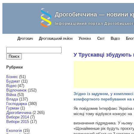
Дрогобиччина — новини 
Інформаційний портал Дрогобицьког
Дрогобич
Дрогобицький район
Україна
Світ
Відео
Блог
Найти:
У Трускавці збудують 
Рубрики
Бізнес
(51)
Будмат
(11)
Відео
(47)
Відпочинок
(152)
Згідно із задумом, у комплекс
Війна
(53)
Влада
(137)
комфортного перебування на 
Господарка
(380)
Гурман
(1)
Як повідомив Інтерфакс Україна 
Дрогобиччина
(2 265)
місяці тому відбувся конкурс на
Вибори 2014
(7)
Вибори 2015
(17)
визначення підрядника. У ньому 
«Щонайменше рік будуть проєктув
Екологія
(15)
величезний об’єкт на 3 гектари на