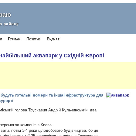
краю
о району
и
Гурман
Позитив
Будмат
найбільший аквапарк у Східній Європі
і будуть готельні номери та інша інфраструктура для
курорті
міський голова Трускавця Андрій Кульчинський, два
перемогла компанія з Києва.
ати, потім 3-4 роки цілодобового будівництва, бо це
 місці закинутої 25-поверхівки на виїзді з Трускавця», –