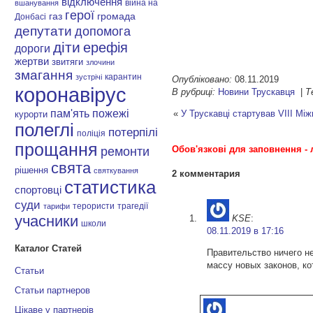
відключення
війна на
вшанування
герої
газ
громада
Донбасі
депутати
допомога
діти
ерефія
дороги
жертви
звитяги
злочини
змагання
карантин
зустрічі
Опубліковано:
08.11.2019
коронавірус
В рубриці:
Новини Трускавця
|
Т
пам'ять
пожежі
«
У Трускавці стартував VIII Мі
курорти
полеглі
потерпілі
поліція
прощання
Обов'язкові для заповнення - 
ремонти
свята
рішення
святкування
2 комментария
статистика
спортовці
суди
терористи
трагедії
тарифи
учасники
KSE
:
школи
08.11.2019 в 17:16
Каталог Статей
Правительство ничего н
массу новых законов, к
Статьи
Статьи партнеров
Цікаве у партнерів