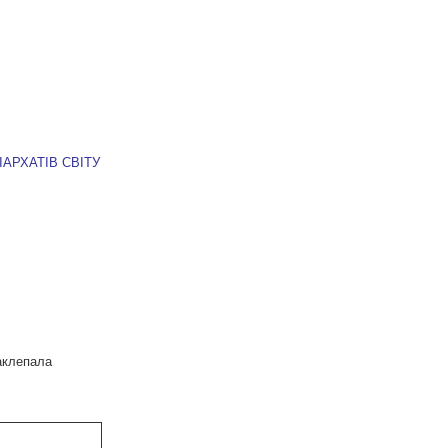
ІАРХАТІВ СВІТУ
аклепала