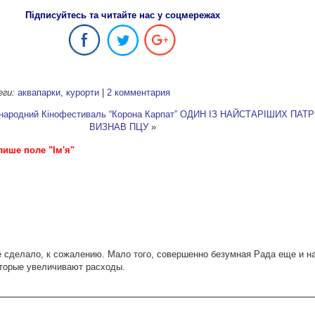
Підписуйтесь та читайте нас у соцмережах
еги:
аквапарки
,
курорти
|
2 комментария
жнародний Кінофестиваль “Корона Карпат”
ОДИН ІЗ НАЙСТАРІШИХ ПАТР
ВИЗНАВ ПЦУ
»
лише поле "Ім'я"
е сделало, к сожалению. Мало того, совершенно безумная Рада еще и н
оторые увеличивают расходы.