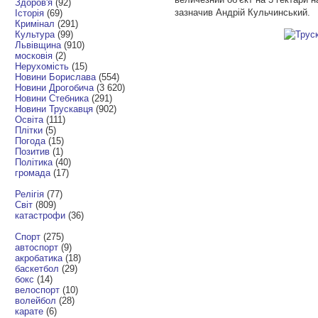
Здоров'я
(92)
зазначив Андрій Кульчинський.
Історія
(69)
Кримінал
(291)
Культура
(99)
Львівщина
(910)
московія
(2)
Нерухомість
(15)
Новини Борислава
(554)
Новини Дрогобича
(3 620)
Новини Стебника
(291)
Новини Трускавця
(902)
Освіта
(111)
Плітки
(5)
Погода
(15)
Позитив
(1)
Політика
(40)
громада
(17)
Релігія
(77)
Світ
(809)
катастрофи
(36)
Спорт
(275)
автоспорт
(9)
акробатика
(18)
баскетбол
(29)
бокс
(14)
велоспорт
(10)
волейбол
(28)
карате
(6)