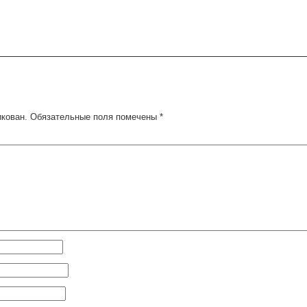
икован.
Обязательные поля помечены
*