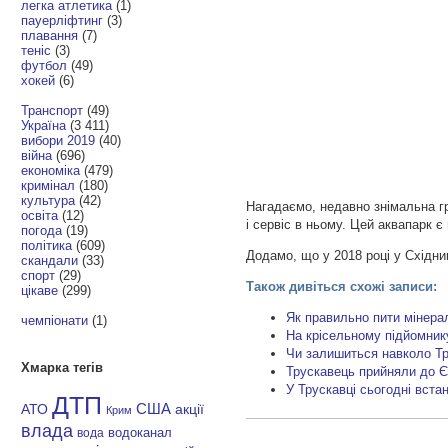
легка атлетика
(1)
пауерліфтинг
(3)
плавання
(7)
теніс
(3)
футбол
(49)
хокей
(6)
Транспорт
(49)
Україна
(3 411)
вибори 2019
(40)
війна
(696)
економіка
(479)
кримінал
(180)
культура
(42)
Нагадаємо, недавно знімальна г
освіта
(12)
і сервіс в ньому. Цей аквапарк є
погода
(19)
політика
(609)
Додамо, що у 2018 році у Східни
скандали
(33)
спорт
(29)
Також дивіться схожі записи:
цікаве
(299)
Як правильно пити мінер
чемпіонати
(1)
На крісельному підйомник
Чи залишиться навколо Тр
Хмарка тегів
Трускавець прийняли до Єв
У Трускавці сьогодні вст
ДТП
АТО
США
акції
Крим
влада
водоканал
вода