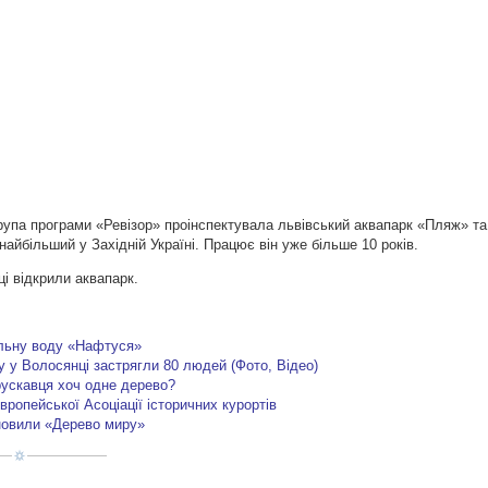
рупа програми «Ревізор» проінспектувала львівський аквапарк «Пляж» та
 найбільший у Західній Україні. Працює він уже більше 10 років.
ці відкрили аквапарк.
альну воду «Нафтуся»
у у Волосянці застрягли 80 людей (Фото, Відео)
ускавця хоч одне дерево?
ропейської Асоціації історичних курортів
ановили «Дерево миру»