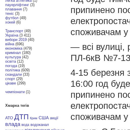
легка атлетика
(1)
пауерліфтинг
(3)
припинено пос
плавання
(7)
теніс
(3)
футбол
(49)
електропоста
хокей
(6)
споживачам у 
Транспорт
(49)
Україна
(3 411)
вибори 2019
(40)
— всі вулиці,
війна
(696)
економіка
(479)
кримінал
(180)
ПЛ-6кВ №7-13
культура
(42)
освіта
(12)
погода
(19)
4-15 березня з
політика
(609)
скандали
(33)
спорт
(29)
16:00 год буд
цікаве
(299)
припинено пос
чемпіонати
(1)
електропоста
Хмарка тегів
споживачам у 
ДТП
АТО
США
акції
Крим
влада
водоканал
вода
відключення