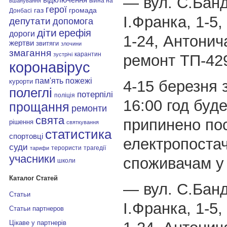
— вул. С.Банд
війна на
вшанування
герої
газ
громада
Донбасі
І.Франка, 1-5,
депутати
допомога
діти
ерефія
дороги
1-24, Антонича
жертви
звитяги
злочини
змагання
карантин
зустрічі
ремонт ТП-429
коронавірус
пам'ять
пожежі
4-15 березня з
курорти
полеглі
потерпілі
поліція
16:00 год буд
прощання
ремонти
свята
припинено пос
рішення
святкування
статистика
спортовці
електропоста
суди
терористи
трагедії
тарифи
учасники
споживачам у 
школи
Каталог Статей
— вул. С.Банд
Статьи
І.Франка, 1-5,
Статьи партнеров
Цікаве у партнерів