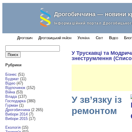
Дрогобиччина — новини 
Інформаційний портал Дрогобицьког
Дрогобич
Дрогобицький район
Україна
Світ
Відео
Блог
Найти:
У Трускавці та Модрич
знеструмлення (Списо
Рубрики
Бізнес
(51)
Будмат
(11)
Відео
(47)
Відпочинок
(152)
Війна
(53)
Влада
(137)
У зв’язку із
Господарка
(380)
Гурман
(1)
ремонтом
Дрогобиччина
(2 265)
Вибори 2014
(7)
Вибори 2015
(17)
Екологія
(15)
Здоров'я
(92)