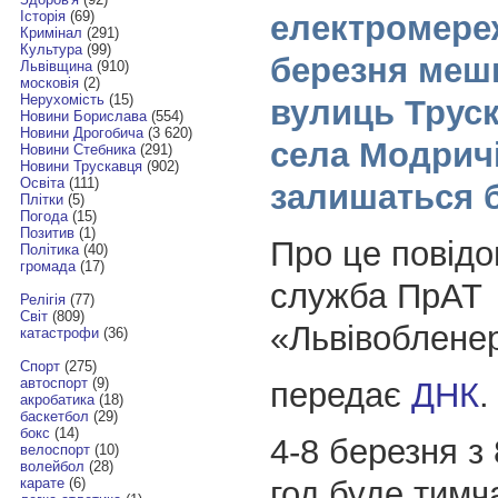
Історія
(69)
електромереж
Кримінал
(291)
Культура
(99)
березня меш
Львівщина
(910)
московія
(2)
Нерухомість
(15)
вулиць Труск
Новини Борислава
(554)
Новини Дрогобича
(3 620)
села Модрич
Новини Стебника
(291)
Новини Трускавця
(902)
Освіта
(111)
залишаться б
Плітки
(5)
Погода
(15)
Позитив
(1)
Про це повідо
Політика
(40)
громада
(17)
служба ПрАТ
Релігія
(77)
Світ
(809)
«Львівобленер
катастрофи
(36)
Спорт
(275)
автоспорт
(9)
передає
ДНК
.
акробатика
(18)
баскетбол
(29)
бокс
(14)
4-8 березня з 
велоспорт
(10)
волейбол
(28)
год буде тимч
карате
(6)