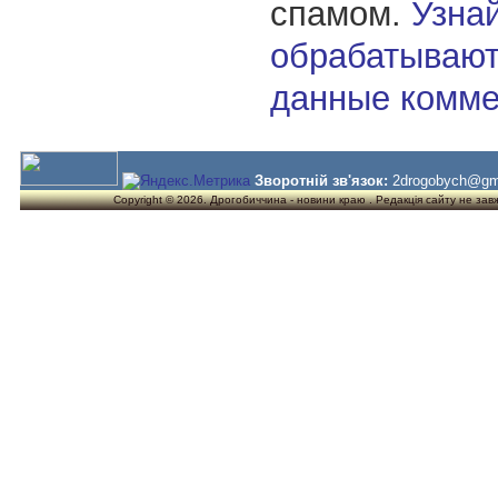
спамом.
Узнай
обрабатывают
данные комме
Зворотній зв'язок:
2drogobych@gm
Copyright © 2026. Дрогобиччина - новини краю . Редакція сайту не завжд