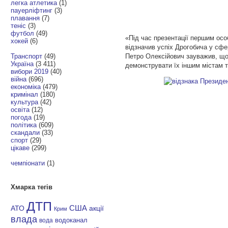
легка атлетика
(1)
пауерліфтинг
(3)
плавання
(7)
теніс
(3)
футбол
(49)
«Під час презентації першим осо
хокей
(6)
відзначив успіх Дрогобича у сфе
Транспорт
(49)
Петро Олексійович зауважив, що 
Україна
(3 411)
демонструвати їх іншим містам т
вибори 2019
(40)
війна
(696)
економіка
(479)
кримінал
(180)
культура
(42)
освіта
(12)
погода
(19)
політика
(609)
скандали
(33)
спорт
(29)
цікаве
(299)
чемпіонати
(1)
Хмарка тегів
ДТП
АТО
США
акції
Крим
влада
водоканал
вода