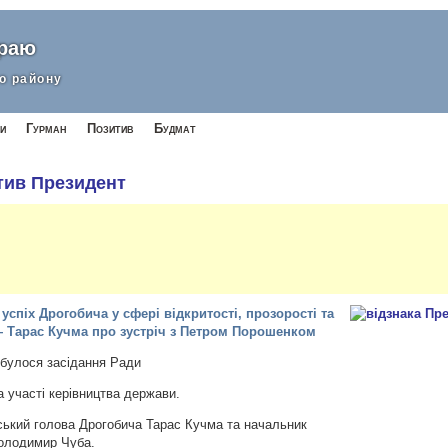
краю
о району
и
Гурман
Позитив
Будмат
ітив Президент
успіх Дрогобича у сфері відкритості, прозорості та
 Тарас Кучма про зустріч з Петром Порошенком
ідбулося засідання Ради
а участі керівництва держави.
іський голова Дрогобича Тарас Кучма та начальник
Володимир Чуба.