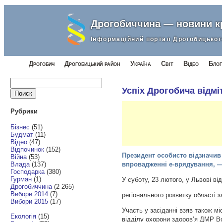
Дрогобиччина — новини 
Інформаційний портал Дрогобицьког
Дрогобич
Дрогобицький район
Україна
Світ
Відео
Блог
Найти:
Успіх Дрогобича відм
Рубрики
Бізнес
(51)
Будмат
(11)
Відео
(47)
Відпочинок
(152)
Президент особисто відзначив 
Війна
(53)
Влада
(137)
впровадженні е-врядування, —
Господарка
(380)
Гурман
(1)
У суботу, 23 лютого, у Львові в
Дрогобиччина
(2 265)
Вибори 2014
(7)
регіонального розвитку області з
Вибори 2015
(17)
Участь у засіданні взяв також м
Екологія
(15)
відділу охорони здоров’я ДМР 