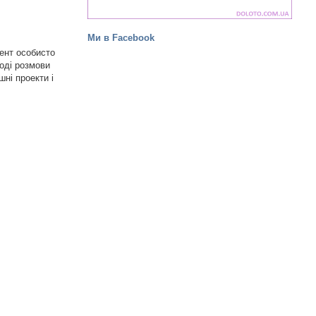
Ми в Facebook
дент особисто
ході розмови
ні проекти і