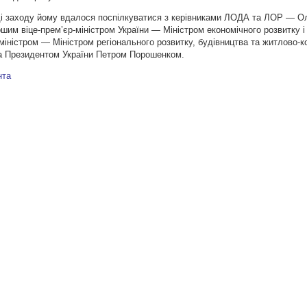
оді заходу йому вдалося поспілкуватися з керівниками ЛОДА та ЛОР — 
м віце-прем’єр-міністром України — Міністром економічного розвитку і т
міністром — Міністром регіонального розвитку, будівництва та житлово-
та Президентом України Петром Порошенком.