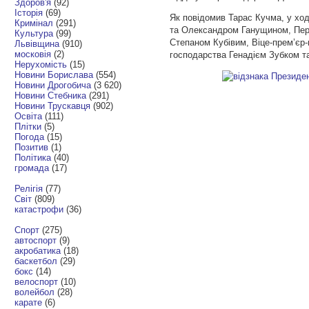
Здоров'я
(92)
Історія
(69)
Як повідомив Тарас Кучма, у х
Кримінал
(291)
та Олександром Ганущином, Перши
Культура
(99)
Степаном Кубівим, Віце-прем’єр-
Львівщина
(910)
московія
(2)
господарства Генадієм Зубком 
Нерухомість
(15)
Новини Борислава
(554)
Новини Дрогобича
(3 620)
Новини Стебника
(291)
Новини Трускавця
(902)
Освіта
(111)
Плітки
(5)
Погода
(15)
Позитив
(1)
Політика
(40)
громада
(17)
Релігія
(77)
Світ
(809)
катастрофи
(36)
Спорт
(275)
автоспорт
(9)
акробатика
(18)
баскетбол
(29)
бокс
(14)
велоспорт
(10)
волейбол
(28)
карате
(6)