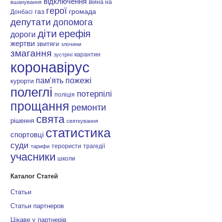
відключення
війна на
вшанування
герої
газ
громада
Донбасі
депутати
допомога
діти
ерефія
дороги
жертви
звитяги
злочини
змагання
карантин
зустрічі
коронавірус
пам'ять
пожежі
курорти
полеглі
потерпілі
поліція
прощання
ремонти
свята
рішення
святкування
статистика
спортовці
суди
терористи
трагедії
тарифи
учасники
школи
Каталог Статей
Статьи
Статьи партнеров
Цікаве у партнерів