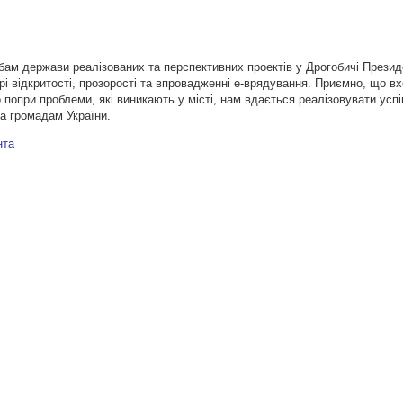
бам держави реалізованих та перспективних проектів у Дрогобичі Прези
рі відкритості, прозорості та впровадженні е-врядування. Приємно, що в
попри проблеми, які виникають у місті, нам вдається реалізовувати успіш
а громадам України.