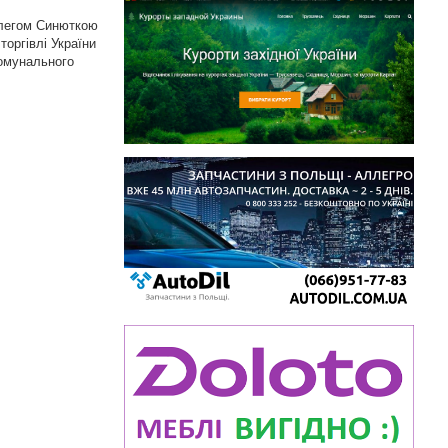
Олегом Синюткою
оргівлі України
комунального