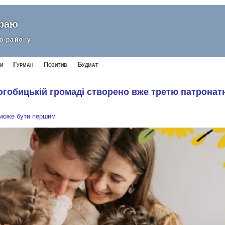
краю
о району
и
Гурман
Позитив
Будмат
огобицькій громаді створено вже третю патронат
 може бути першим