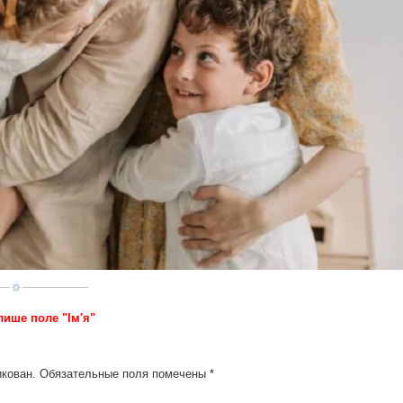
лише поле "Ім'я"
икован.
Обязательные поля помечены
*