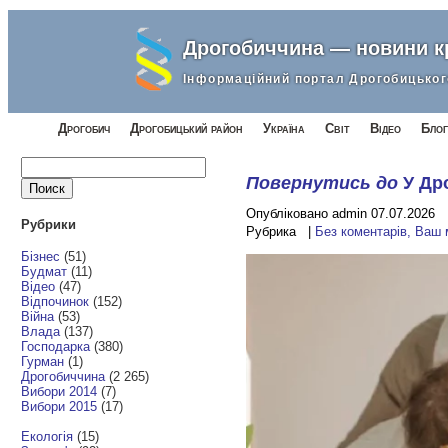
Дрогобиччина — новини 
Інформаційний портал Дрогобицьког
Дрогобич
Дрогобицький район
Україна
Світ
Відео
Блог
Найти:
Повернутись до
У Др
Опубліковано admin 07.07.2026
Рубрики
Рубрика |
Без коментарів, Ваш
Бізнес
(51)
Будмат
(11)
Відео
(47)
Відпочинок
(152)
Війна
(53)
Влада
(137)
Господарка
(380)
Гурман
(1)
Дрогобиччина
(2 265)
Вибори 2014
(7)
Вибори 2015
(17)
Екологія
(15)