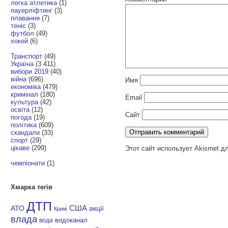
легка атлетика
(1)
пауерліфтинг
(3)
плавання
(7)
теніс
(3)
футбол
(49)
хокей
(6)
Транспорт
(49)
Україна
(3 411)
вибори 2019
(40)
війна
(696)
Имя
економіка
(479)
кримінал
(180)
Email
культура
(42)
освіта
(12)
Сайт
погода
(19)
політика
(609)
скандали
(33)
спорт
(29)
цікаве
(299)
Этот сайт использует Akismet д
чемпіонати
(1)
Хмарка тегів
ДТП
АТО
США
акції
Крим
влада
водоканал
вода