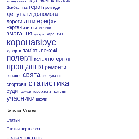
відключення
війна на
вшанування
герої
газ
громада
Донбасі
депутати
допомога
діти
ерефія
дороги
жертви
звитяги
злочини
змагання
карантин
зустрічі
коронавірус
пам'ять
пожежі
курорти
полеглі
потерпілі
поліція
прощання
ремонти
свята
рішення
святкування
статистика
спортовці
суди
терористи
трагедії
тарифи
учасники
школи
Каталог Статей
Статьи
Статьи партнеров
Цікаве у партнерів