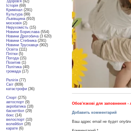
Здоров'я
(92)
Історія
(69)
Кримінал
(291)
Культура
(99)
Львівщина
(910)
московія
(2)
Нерухомість
(15)
Новини Борислава
(554)
Новини Дрогобича
(3 620)
Новини Стебника
(291)
Новини Трускавця
(902)
Освіта
(111)
Плітки
(5)
Погода
(15)
Позитив
(1)
Політика
(40)
громада
(17)
Релігія
(77)
Світ
(809)
катастрофи
(36)
Спорт
(275)
автоспорт
(9)
Обов'язкові для заповнення - 
акробатика
(18)
баскетбол
(29)
Добавить комментарий
бокс
(14)
велоспорт
(10)
Ваш адрес email не будет опубл
волейбол
(28)
карате
(6)
Комментарий
*