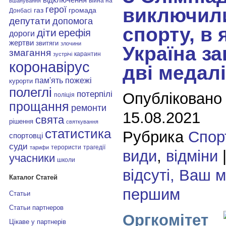
війна на
вшанування
герої
виключил
газ
громада
Донбасі
депутати
допомога
спорту, в 
діти
ерефія
дороги
жертви
звитяги
злочини
Україна з
змагання
карантин
зустрічі
коронавірус
дві медалі
пам'ять
пожежі
курорти
полеглі
потерпілі
Опубліковано
поліція
прощання
ремонти
15.08.2021
свята
рішення
святкування
статистика
Рубрика
Спор
спортовці
суди
терористи
трагедії
тарифи
види
,
відміни
учасники
школи
відсуті, Ваш 
Каталог Статей
першим
Статьи
Статьи партнеров
Оргкомітет
Цікаве у партнерів