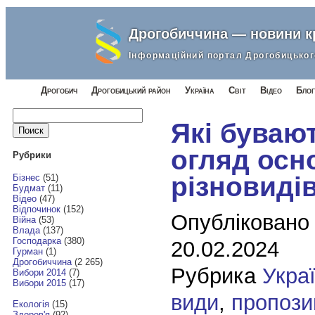
Дрогобиччина — новини 
Інформаційний портал Дрогобицьког
Дрогобич
Дрогобицький район
Україна
Світ
Відео
Блог
Найти:
Які буваю
огляд осн
Рубрики
різновиді
Бізнес
(51)
Будмат
(11)
Відео
(47)
Відпочинок
(152)
Опубліковано
Війна
(53)
Влада
(137)
Господарка
(380)
20.02.2024
Гурман
(1)
Дрогобиччина
(2 265)
Рубрика
Укра
Вибори 2014
(7)
Вибори 2015
(17)
види
,
пропози
Екологія
(15)
Здоров'я
(92)