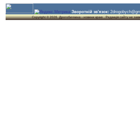
Зворотній зв'язок:
2drogobych@gm
Copyright © 2026. Дрогобиччина - новини краю . Редакція сайту не завжд