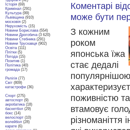
Коментарі від
Історія
(69)
Кримінал
(291)
Культура
(99)
може бути пе
Львівщина
(910)
московія
(2)
Нерухомість
(15)
З кожним
Новини Борислава
(554)
Новини Дрогобича
(3 620)
Новини Стебника
(291)
роком
Новини Трускавця
(902)
Освіта
(111)
японська їжа
Плітки
(5)
Погода
(15)
Позитив
(1)
стає дедалі
Політика
(40)
громада
(17)
популярнішою
Релігія
(77)
Світ
(809)
характеризує
катастрофи
(36)
поживністю та
Спорт
(275)
автоспорт
(9)
акробатика
(18)
втамовує голо
баскетбол
(29)
бокс
(14)
різноманіття і
велоспорт
(10)
волейбол
(28)
карате
(6)