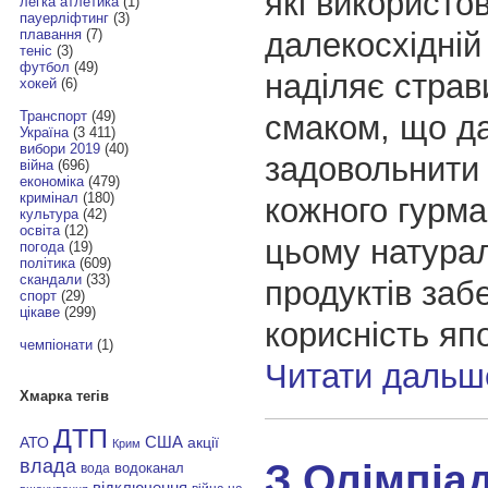
які використо
легка атлетика
(1)
пауерліфтинг
(3)
далекосхідній 
плавання
(7)
теніс
(3)
футбол
(49)
наділяє стра
хокей
(6)
Транспорт
(49)
смаком, що да
Україна
(3 411)
вибори 2019
(40)
задовольнити
війна
(696)
економіка
(479)
кримінал
(180)
кожного гурма
культура
(42)
освіта
(12)
цьому натурал
погода
(19)
політика
(609)
скандали
(33)
продуктів заб
спорт
(29)
цікаве
(299)
корисність япо
чемпіонати
(1)
Читати дальш
Хмарка тегів
ДТП
АТО
США
акції
Крим
влада
З Олімпіа
водоканал
вода
відключення