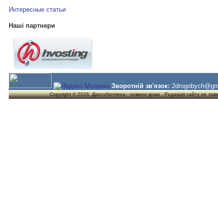
Интересные статьи
Наші партнери
Зворотній зв'язок:
2drogobych@gm
Copyright © 2026. Дрогобиччина - новини краю . Редакція сайту не завжд