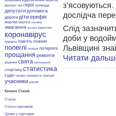
війна на
вшанування
з’ясовуються.
герої
газ
громада
Донбасі
депутати
допомога
дослідча пере
діти
ерефія
дороги
жертви
звитяги
злочини
Слід зазначит
змагання
карантин
зустрічі
коронавірус
доби у водой
пам'ять
пожежі
курорти
Львівщині зн
полеглі
потерпілі
поліція
прощання
ремонти
Читати дальш
свята
рішення
святкування
статистика
спортовці
суди
терористи
трагедії
тарифи
учасники
школи
Каталог Статей
Статьи
Статьи партнеров
Цікаве у партнерів