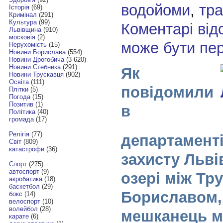
водойоми
,
тра
Історія
(69)
Кримінал
(291)
Культура
(99)
Коментарі від
Львівщина
(910)
московія
(2)
може бути пе
Нерухомість
(15)
Новини Борислава
(554)
Новини Дрогобича
(3 620)
Новини Стебника
(291)
Як
Новини Трускавця
(902)
Освіта
(111)
повідомили
Плітки
(5)
Погода
(15)
Позитив
(1)
в
Політика
(40)
громада
(17)
Релігія
(77)
департаменті
Світ
(809)
катастрофи
(36)
захисту Льві
Спорт
(275)
автоспорт
(9)
озері між Тр
акробатика
(18)
баскетбол
(29)
Бориславом,
бокс
(14)
велоспорт
(10)
волейбол
(28)
мешканець м
карате
(6)