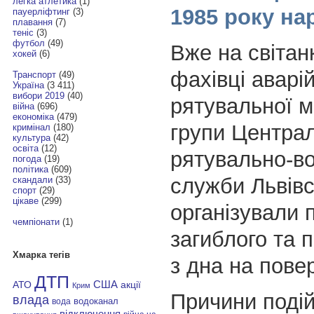
легка атлетика
(1)
1985 року н
пауерліфтинг
(3)
плавання
(7)
теніс
(3)
футбол
(49)
Вже на світан
хокей
(6)
фахівці аварі
Транспорт
(49)
Україна
(3 411)
вибори 2019
(40)
рятувальної 
війна
(696)
економіка
(479)
групи Центра
кримінал
(180)
культура
(42)
освіта
(12)
рятувально-в
погода
(19)
політика
(609)
служби Львівс
скандали
(33)
спорт
(29)
цікаве
(299)
організували 
чемпіонати
(1)
загиблого та п
Хмарка тегів
з дна на пове
ДТП
АТО
США
акції
Крим
Причини подій
влада
водоканал
вода
відключення