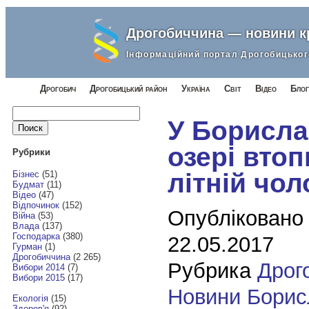
Дрогобиччина — новини 
Інформаційний портал Дрогобицьког
Дрогобич
Дрогобицький район
Україна
Світ
Відео
Блог
Найти:
У Борисла
озері втоп
Рубрики
літній чол
Бізнес
(51)
Будмат
(11)
Відео
(47)
Відпочинок
(152)
Опубліковано
Війна
(53)
Влада
(137)
Господарка
(380)
22.05.2017
Гурман
(1)
Дрогобиччина
(2 265)
Рубрика
Дрог
Вибори 2014
(7)
Вибори 2015
(17)
Новини Борис
Екологія
(15)
Здоров'я
(92)