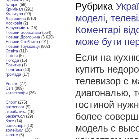
Рубрика
Укра
Історія
(69)
Кримінал
(291)
Культура
(99)
моделі
,
телев
Львівщина
(910)
московія
(2)
Коментарі від
Нерухомість
(15)
Новини Борислава
(554)
Новини Дрогобича
(3 620)
може бути пе
Новини Стебника
(291)
Новини Трускавця
(902)
Освіта
(111)
Если на кухн
Плітки
(5)
Погода
(15)
Позитив
(1)
купить недоро
Політика
(40)
громада
(17)
телевизор с 
Релігія
(77)
Світ
(809)
диагональю, т
катастрофи
(36)
гостиной нуж
Спорт
(275)
автоспорт
(9)
акробатика
(18)
более совер
баскетбол
(29)
бокс
(14)
модель с выс
велоспорт
(10)
волейбол
(28)
карате
(6)