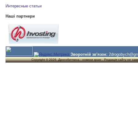
Интересные статьи
Наші партнери
Зворотній зв'язок:
2drogobych@gm
Copyright © 2026. Дрогобиччина - новини краю . Редакція сайту не завжд