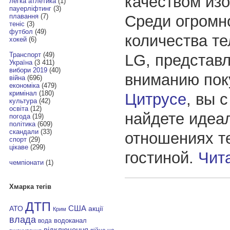
качеством из
легка атлетика
(1)
пауерліфтинг
(3)
Среди огромн
плавання
(7)
теніс
(3)
футбол
(49)
количества т
хокей
(6)
Транспорт
(49)
LG, представ
Україна
(3 411)
вибори 2019
(40)
вниманию пок
війна
(696)
економіка
(479)
кримінал
(180)
Цитрусе
, вы 
культура
(42)
освіта
(12)
найдете идеа
погода
(19)
політика
(609)
скандали
(33)
отношениях т
спорт
(29)
цікаве
(299)
гостиной.
Чит
чемпіонати
(1)
Хмарка тегів
ДТП
АТО
США
акції
Крим
влада
водоканал
вода
відключення