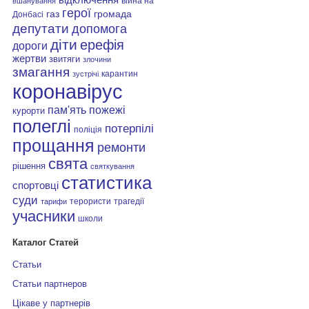
війна на
вшанування
герої
газ
громада
Донбасі
депутати
допомога
діти
ерефія
дороги
жертви
звитяги
злочини
змагання
карантин
зустрічі
коронавірус
пам'ять
пожежі
курорти
полеглі
потерпілі
поліція
прощання
ремонти
свята
рішення
святкування
статистика
спортовці
суди
терористи
трагедії
тарифи
учасники
школи
Каталог Статей
Статьи
Статьи партнеров
Цікаве у партнерів