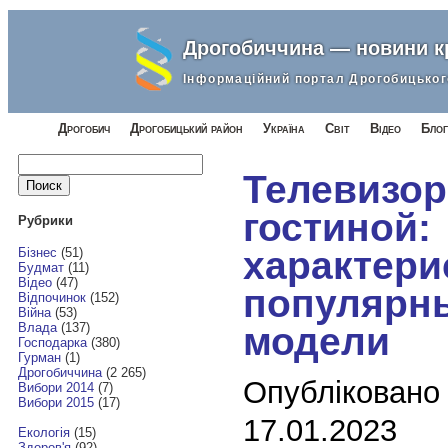
Дрогобиччина — новини 
Інформаційний портал Дрогобицьког
Дрогобич
Дрогобицький район
Україна
Світ
Відео
Блог
Найти:
Телевизор
гостиной:
Рубрики
характери
Бізнес
(51)
Будмат
(11)
Відео
(47)
популярн
Відпочинок
(152)
Війна
(53)
модели
Влада
(137)
Господарка
(380)
Гурман
(1)
Дрогобиччина
(2 265)
Опубліковано
Вибори 2014
(7)
Вибори 2015
(17)
17.01.2023
Екологія
(15)
Здоров'я
(92)