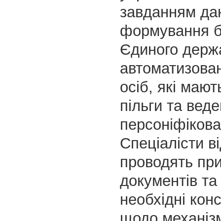
завданням дан
формування б
Єдиного держ
автоматизован
осіб, які мают
пільги та веде
персоніфікова
Спеціалісти в
проводять пр
документів та
необхідні конс
щодо механіз