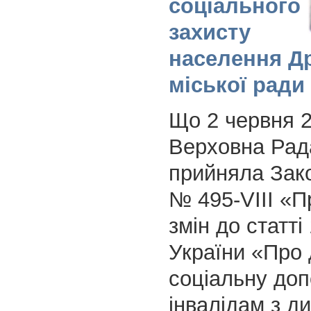
соціального
захисту
населення Д
міської ради
Що 2 червня 2
Верховна Рад
прийняла Зако
№ 495-VIII «П
змін до статті
України «Про
соціальну до
інвалідам з д