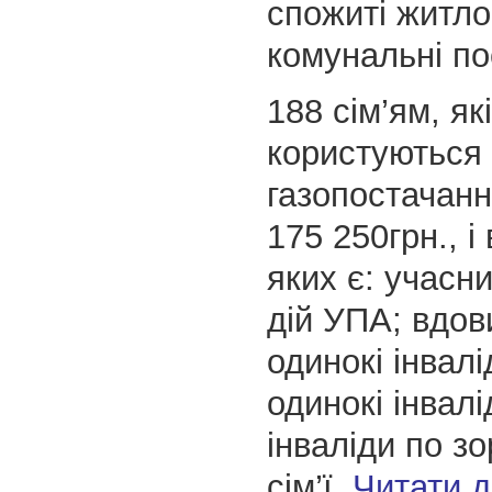
спожиті житло
комунальні пос
188 сім’ям, які
користуються
газопостачанн
175 250грн., і 
яких є: учасн
дій УПА; вдови
одинокі інвалі
одинокі інвалід
інваліди по зор
сім’ї,
Читати 