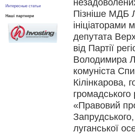
незадоволених
Интересные статьи
Пізніше МДБ 
Наші партнери
ініціаторами м
депутата Верх
від Партії регі
Володимира Л
комуніста Сп
Кілінкарова, г
громадського 
«Правовий про
Запрудського,
луганської ос