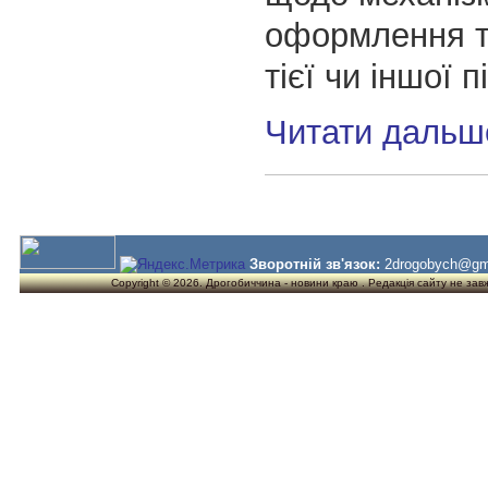
оформлення т
тієї чи іншої п
Читати дальш
Зворотній зв'язок:
2drogobych@gm
Copyright © 2026. Дрогобиччина - новини краю . Редакція сайту не завжд