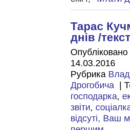
Тарас Куч
днів /текст
Опубліковано
14.03.2016
Рубрика
Влад
Дрогобича
| Т
господарка
,
е
звіти
,
соціалк
відсуті, Ваш 
першим