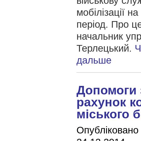
військову слу
мобілізації н
період. Про ц
начальник упр
Терлецький.
Ч
дальше
Допомоги 
рахунок к
міського 
Опубліковано