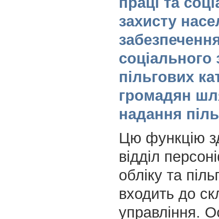
праці та соц
захисту насе
забезпеченн
соціального 
пільгових ка
громадян шл
надання піль
Цю функцію з
відділ персон
обліку та пільг
входить до ск
управління. 