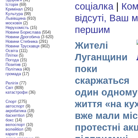
соціалка
|
Ком
Історія
(69)
Кримінал
(291)
Культура
(99)
відсуті, Ваш 
Львівщина
(910)
московія
(2)
першим
Нерухомість
(15)
Новини Борислава
(554)
Новини Дрогобича
(3 620)
Новини Стебника
(291)
Жителі
Новини Трускавця
(902)
Освіта
(111)
Луганщини
Плітки
(5)
Погода
(15)
Позитив
(1)
поки
Політика
(40)
громада
(17)
скаржаться
Релігія
(77)
Світ
(809)
один одному
катастрофи
(36)
життя «на ку
Спорт
(275)
автоспорт
(9)
акробатика
(18)
вже мали міс
баскетбол
(29)
бокс
(14)
протестні акц
велоспорт
(10)
волейбол
(28)
карате
(6)