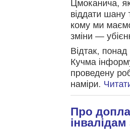
Цмоканича, я
віддати шану 
кому ми маєм
зміни — убіє
Відтак, понад
Кучма інформ
проведену роб
наміри.
Читат
Про допла
інвалідам 