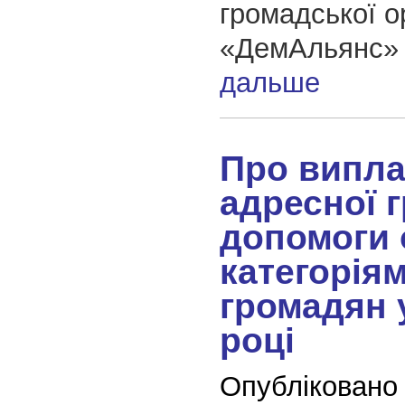
громадської ор
«ДемАльянс
дальше
Про випла
адресної 
допомоги
категорія
громадян 
році
Опубліковано