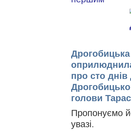
Дрогобицька 
оприлюднила 
про сто днів
Дрогобицько
голови Тара
Пропонуємо й
увазі.