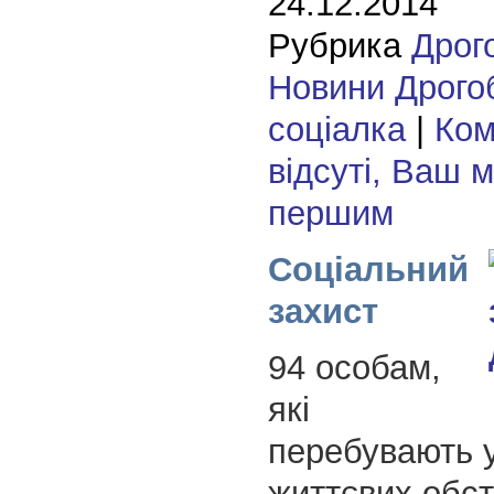
24.12.2014
Рубрика
Дрог
Новини Дрого
соціалка
|
Ком
відсуті, Ваш 
першим
Соціальний
захист
94 особам,
які
перебувають 
життєвих обст