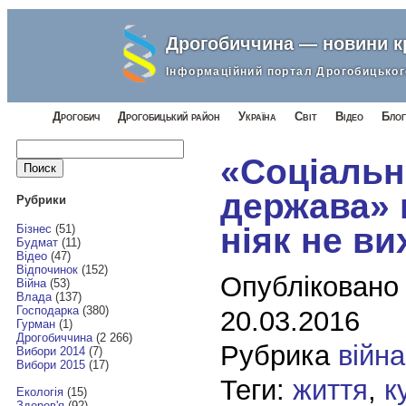
Дрогобиччина — новини 
Інформаційний портал Дрогобицьког
Дрогобич
Дрогобицький район
Україна
Світ
Відео
Блог
Найти:
«Соціальн
держава» 
Рубрики
ніяк не в
Бізнес
(51)
Будмат
(11)
Відео
(47)
Відпочинок
(152)
Опубліковано
Війна
(53)
Влада
(137)
Господарка
(380)
20.03.2016
Гурман
(1)
Дрогобиччина
(2 266)
Рубрика
війна
Вибори 2014
(7)
Вибори 2015
(17)
Теги:
життя
,
к
Екологія
(15)
Здоров'я
(92)