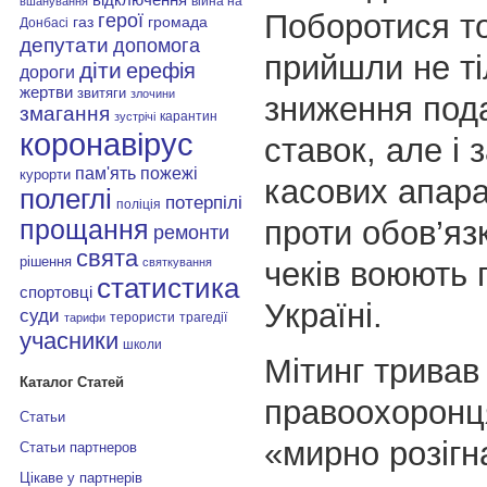
війна на
вшанування
Поборотися то
герої
газ
громада
Донбасі
депутати
допомога
прийшли не ті
діти
ерефія
дороги
жертви
звитяги
злочини
зниження под
змагання
карантин
зустрічі
коронавірус
ставок, але і 
пам'ять
пожежі
курорти
касових апарат
полеглі
потерпілі
поліція
проти обов’яз
прощання
ремонти
свята
рішення
чеків воюють п
святкування
статистика
спортовці
Україні.
суди
терористи
трагедії
тарифи
учасники
школи
Мітинг тривав
Каталог Статей
правоохоронц
Статьи
«мирно розігн
Статьи партнеров
Цікаве у партнерів