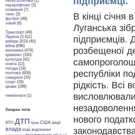
підприємці.
легка атлетика
(1)
пауерліфтинг
(3)
плавання
(7)
В кінці січня в
теніс
(3)
футбол
(49)
хокей
(6)
Луганська зіб
Транспорт
(49)
підприємців. 
Україна
(3 411)
вибори 2019
(40)
війна
(696)
розбещеної д
економіка
(479)
кримінал
(180)
самопроголош
культура
(42)
освіта
(12)
погода
(19)
республіки по
політика
(609)
скандали
(33)
спорт
(29)
рідкість. Всі 
цікаве
(299)
висловлювал
чемпіонати
(1)
незадоволенн
Хмарка тегів
нового податк
ДТП
АТО
США
акції
Крим
законодавства
влада
водоканал
вода
відключення