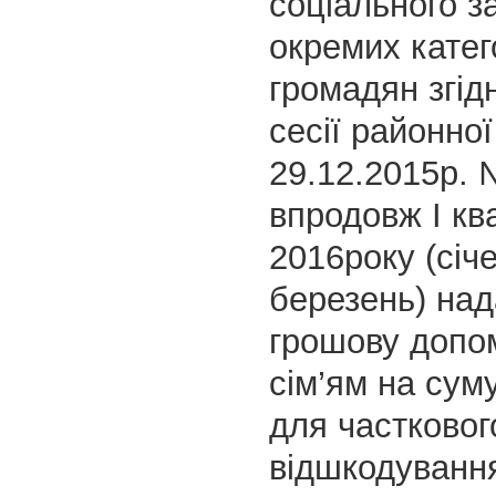
соціального з
окремих катег
громадян згід
сесії районної
29.12.2015р.
впродовж І кв
2016року (січ
березень) на
грошову допо
сім’ям на суму
для частковог
відшкодування