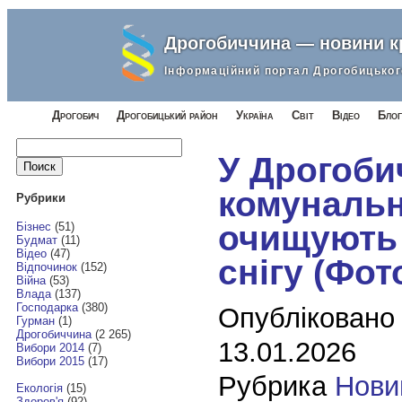
Дрогобиччина — новини 
Інформаційний портал Дрогобицьког
Дрогобич
Дрогобицький район
Україна
Світ
Відео
Блог
Найти:
У Дрогоби
комуналь
Рубрики
очищують 
Бізнес
(51)
Будмат
(11)
Відео
(47)
снігу (Фот
Відпочинок
(152)
Війна
(53)
Влада
(137)
Господарка
(380)
Опубліковано
Гурман
(1)
Дрогобиччина
(2 265)
13.01.2026
Вибори 2014
(7)
Вибори 2015
(17)
Рубрика
Нови
Екологія
(15)
Здоров'я
(92)