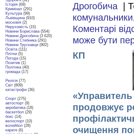
Дрогобича
| Т
Історія
(69)
Кримінал
(291)
Культура
(99)
комунальники
Львівщина
(910)
московія
(2)
Коментарі від
Нерухомість
(15)
Новини Борислава
(554)
Новини Дрогобича
(3 620)
може бути пе
Новини Стебника
(291)
Новини Трускавця
(902)
Освіта
(111)
КП
Плітки
(5)
Погода
(15)
Позитив
(1)
Політика
(40)
громада
(17)
Релігія
(77)
Світ
(809)
катастрофи
(36)
«Управитель
Спорт
(275)
автоспорт
(9)
продовжує р
акробатика
(18)
баскетбол
(29)
профілактичн
бокс
(14)
велоспорт
(10)
волейбол
(28)
очищення по
карате
(6)