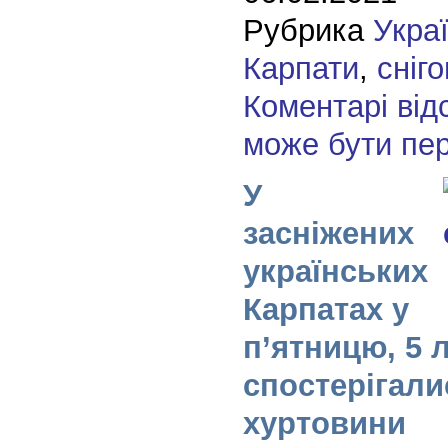
Рубрика
Укра
Карпати
,
сніг
Коментарі від
може бути пе
У
засніжених
українських
Карпатах у
п’ятницю, 5 
спостерігали
хуртовини