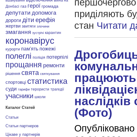
першочергово
війна на
вшанування
герої
газ
громада
Донбасі
приділяють бу
депутати
допомога
діти
ерефія
дороги
стан
Читати 
жертви
звитяги
злочини
змагання
карантин
зустрічі
коронавірус
пам'ять
пожежі
курорти
Дрогобиць
полеглі
потерпілі
поліція
комуналь
прощання
ремонти
свята
працюють
рішення
святкування
статистика
спортовці
ліквідаці
суди
терористи
трагедії
тарифи
учасники
наслідків 
школи
Каталог Статей
(Фото)
Статьи
Опубліковано
Статьи партнеров
Цікаве у партнерів