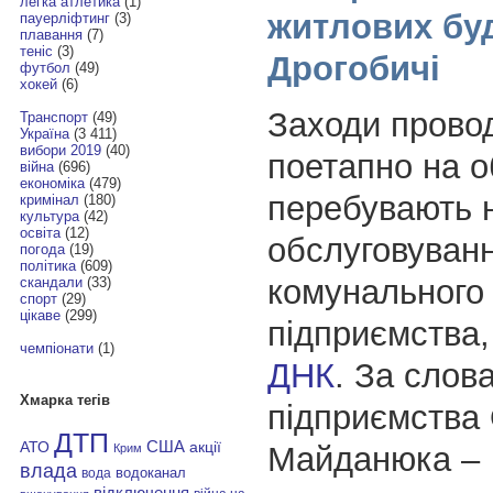
легка атлетика
(1)
житлових буд
пауерліфтинг
(3)
плавання
(7)
теніс
(3)
Дрогобичі
футбол
(49)
хокей
(6)
Заходи прово
Транспорт
(49)
Україна
(3 411)
вибори 2019
(40)
поетапно на об
війна
(696)
економіка
(479)
перебувають 
кримінал
(180)
культура
(42)
освіта
(12)
обслуговуванн
погода
(19)
політика
(609)
комунального
скандали
(33)
спорт
(29)
цікаве
(299)
підприємства,
чемпіонати
(1)
ДНК
. За слов
Хмарка тегів
підприємства
ДТП
АТО
США
акції
Майданюка –
Крим
влада
водоканал
вода
відключення