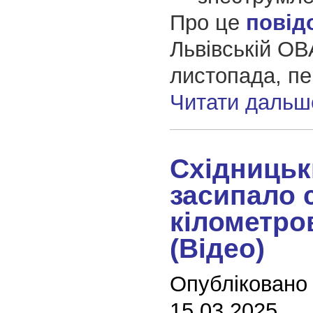
Про це
повід
Львівській ОВ
листопада, п
Читати дальш
Східницьк
засипало с
кілометро
(Відео)
Опубліковано
15.03.2025