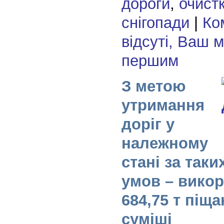
дороги
,
очист
снігопади
|
Ко
відсуті, Ваш 
першим
З метою
утримання
доріг у
належному
стані за так
умов – вико
684,75 т піщ
суміші