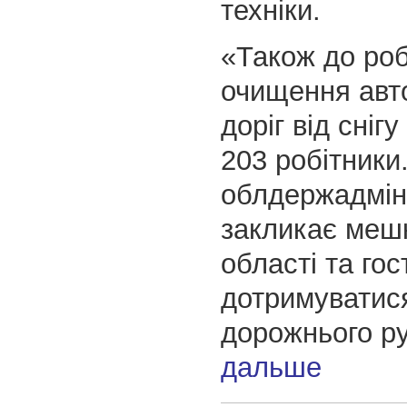
техніки.
«Також до роб
очищення авт
доріг від сніг
203 робітники.
облдержадмін
закликає меш
області та гос
дотримуватис
дорожнього р
дальше