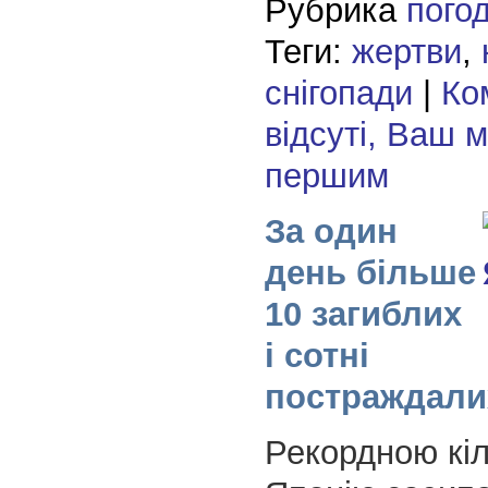
Рубрика
пого
Теги:
жертви
,
снігопади
|
Ко
відсуті, Ваш 
першим
За один
день більше
10 загиблих
і сотні
постраждали
Рекордною кіл