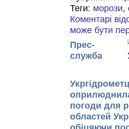
Теги:
морози
,
Коментарі від
може бути пе
Прес-
служба
Укргідромет
оприлюднила
погоди для ре
областей Укр
обіцяючи по