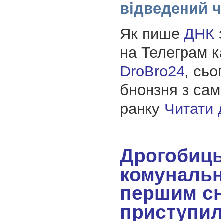
відведений ч
Як пише
ДНК
на Телеграм 
DroBro24
, сьо
бнонзня з сам
ранку
Читати
Дрогобиць
комунальн
першим сн
приступил