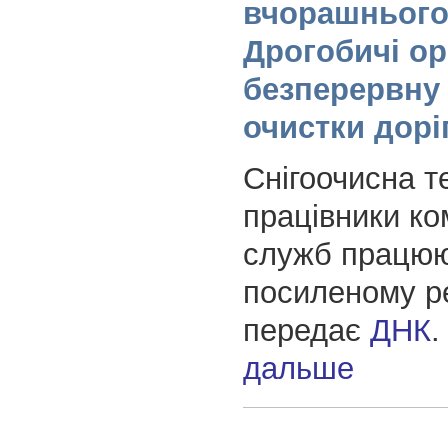
вчорашнього 
Дрогобичі ор
безперервну 
очистки дорі
Снігоочисна т
працівники к
служб працюю
посиленому р
передає
ДНК
дальше