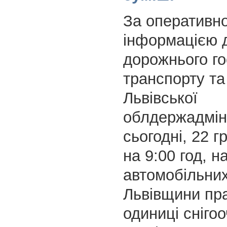
За оперативн
інформацією 
дорожнього го
транспорту та 
Львівської
облдержадміні
сьогодні, 22 г
на 9:00 год, н
автомобільних
Львівщини пр
одиниці сніго