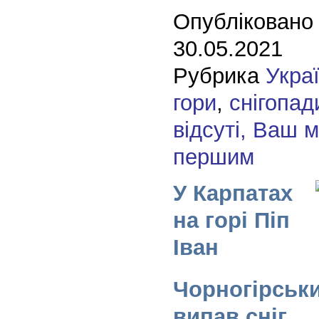
Опубліковано
30.05.2021
Рубрика
Укра
гори
,
снігопад
відсуті, Ваш 
першим
У Карпатах
на горі Піп
Іван
Чорногірськ
випав сніг