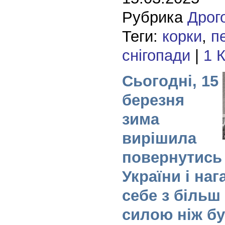
Рубрика
Дрог
Теги:
корки
,
п
снігопади
|
1 
Сьогодні, 15
березня
зима
вирішила
повернутись 
України і наг
себе з біль
силою ніж бу