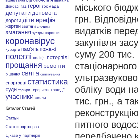
війна на
вшанування
міського бюдж
герої
газ
громада
Донбасі
депутати
допомога
грн. Відповідн
діти
ерефія
дороги
жертви
звитяги
злочини
видатків пере
змагання
карантин
зустрічі
коронавірус
закупівля зас
пам'ять
пожежі
курорти
суму 200 тис. 
полеглі
потерпілі
поліція
стаціонарного
прощання
ремонти
свята
рішення
ультразвуково
святкування
статистика
спортовці
обліку води н
суди
терористи
трагедії
тарифи
учасники
школи
тис. грн., а т
Каталог Статей
реконструкцію
Статьи
питного водо
Статьи партнеров
передбачено 
Цікаве у партнерів