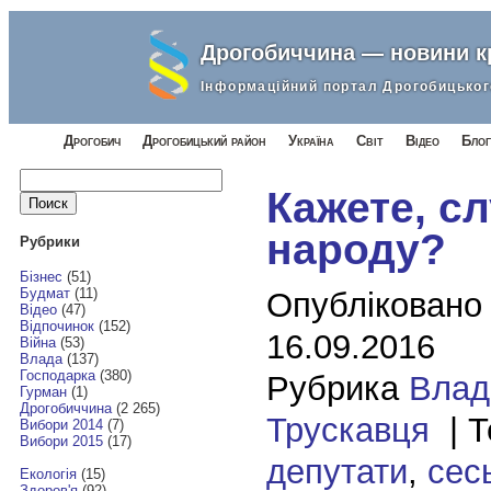
Дрогобиччина — новини 
Інформаційний портал Дрогобицьког
Дрогобич
Дрогобицький район
Україна
Світ
Відео
Блог
Найти:
Кажете, сл
народу?
Рубрики
Бізнес
(51)
Будмат
(11)
Опубліковано
Відео
(47)
Відпочинок
(152)
16.09.2016
Війна
(53)
Влада
(137)
Господарка
(380)
Рубрика
Влад
Гурман
(1)
Дрогобиччина
(2 265)
Трускавця
| Т
Вибори 2014
(7)
Вибори 2015
(17)
депутати
,
сес
Екологія
(15)
Здоров'я
(92)