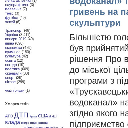
водоканал» т
легка атлетика
(1)
пауерліфтинг
(3)
гривень на п
плавання
(7)
теніс
(3)
футбол
(49)
скульптури
хокей
(6)
Транспорт
(49)
Більшістю гол
Україна
(3 411)
вибори 2019
(40)
війна
(696)
був прийнятий
економіка
(479)
кримінал
(180)
рішення Про в
культура
(42)
освіта
(12)
погода
(19)
до міської ціл
політика
(609)
скандали
(33)
спорт
(29)
програми з п
цікаве
(299)
«Трускавецьк
чемпіонати
(1)
водоканал» на
Хмарка тегів
згідно якого н
ДТП
АТО
США
акції
Крим
підприємство 
влада
водоканал
вода
відключення