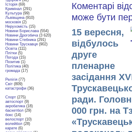
Коментарі від
Історія
(69)
Кримінал
(291)
Культура
(99)
може бути пе
Львівщина
(910)
московія
(2)
Нерухомість
(15)
15 вересня,
Новини Борислава
(554)
Новини Дрогобича
(3 620)
Новини Стебника
(291)
відбулось
Новини Трускавця
(902)
Освіта
(111)
друге
Плітки
(5)
Погода
(15)
Позитив
(1)
пленарне
Політика
(40)
громада
(17)
засідання XVI
Релігія
(77)
Світ
(809)
Трускавецько
катастрофи
(36)
ради. Головн
Спорт
(275)
автоспорт
(9)
акробатика
(18)
000 грн. на 
баскетбол
(29)
бокс
(14)
«Трускавець
велоспорт
(10)
волейбол
(28)
карате
(6)