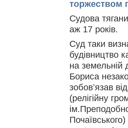
торжеством 
Судова тяган
аж 17 років.
Суд таки визн
будівництво ка
на земельній 
Бориса незако
зобов’язав ві
(релігійну гро
ім.Преподобно
Почаївського)