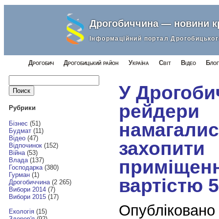
Дрогобиччина — новини 
Інформаційний портал Дрогобицьког
Дрогобич
Дрогобицький район
Україна
Світ
Відео
Блог
Найти:
У Дрогоби
рейдери
Рубрики
намагалис
Бізнес
(51)
Будмат
(11)
Відео
(47)
захопити
Відпочинок
(152)
Війна
(53)
приміщен
Влада
(137)
Господарка
(380)
Гурман
(1)
вартістю 5
Дрогобиччина
(2 265)
Вибори 2014
(7)
Вибори 2015
(17)
Опубліковано
Екологія
(15)
Здоров'я
(92)