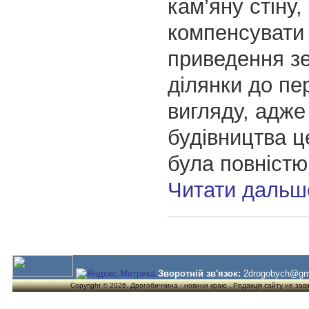
кам’яну стіну,
компенсувати 
приведення з
ділянки до пе
вигляду, адже
будівництва ц
була повністю
Читати дальш
Зворотній зв'язок:
2drogobych@gm
Copyright © 2026. Дрогобиччина - новини краю . Редакція сайту не завжд