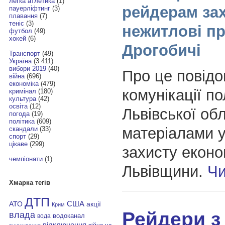
легка атлетика
(1)
рейдерам за
пауерліфтинг
(3)
плавання
(7)
теніс
(3)
нежитлові п
футбол
(49)
хокей
(6)
Дрогобичі
Транспорт
(49)
Україна
(3 411)
вибори 2019
(40)
Про це повідо
війна
(696)
економіка
(479)
комунікації пол
кримінал
(180)
культура
(42)
освіта
(12)
Львівської обл
погода
(19)
політика
(609)
матеріалами 
скандали
(33)
спорт
(29)
цікаве
(299)
захисту еконо
чемпіонати
(1)
Львівщини.
Чи
Хмарка тегів
ДТП
АТО
США
акції
Крим
Рейдери з
влада
водоканал
вода
відключення