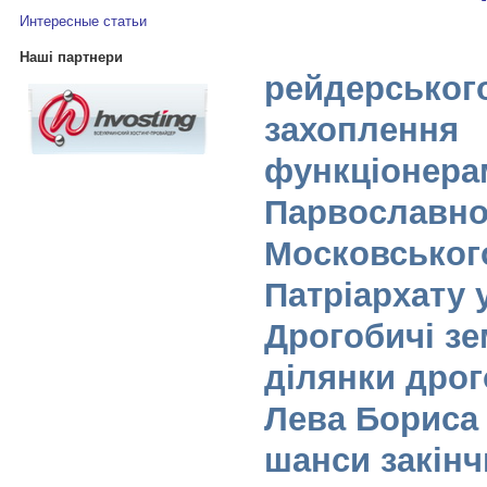
Интересные статьи
Наші партнери
рейдерськог
захоплення
функціонера
Парвославно
Московськог
Патріархату у
Дрогобичі зе
ділянки дро
Лева Бориса 
шанси закінч