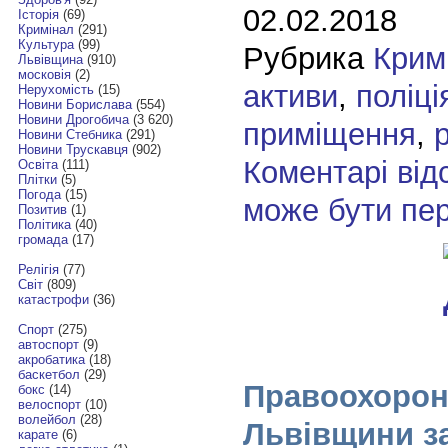
02.02.2018
Історія
(69)
Кримінал
(291)
Культура
(99)
Рубрика
Крим
Львівщина
(910)
московія
(2)
активи
,
поліці
Нерухомість
(15)
Новини Борислава
(554)
Новини Дрогобича
(3 620)
приміщення
,
Новини Стебника
(291)
Новини Трускавця
(902)
Коментарі від
Освіта
(111)
Плітки
(5)
Погода
(15)
може бути пе
Позитив
(1)
Політика
(40)
громада
(17)
Релігія
(77)
Світ
(809)
катастрофи
(36)
Спорт
(275)
автоспорт
(9)
акробатика
(18)
баскетбол
(29)
Правоохорон
бокс
(14)
велоспорт
(10)
волейбол
(28)
Львівщини з
карате
(6)